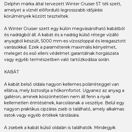
Delphin márka által tervezett Winter Cruiser 5T téli szett,
amelyet a víznél előforduló legrosszabb időjárási
körülmények között teszteltek.
A Winter Cruiser szett egy külön megvásárolható kabátból
és nadrágból áll. A kabát és a nadrág külső rétege vízálló
anyagból készült, 5000 mm-es vízoszloppal és leragasztott
varrásokkal. Ezek a paraméterek maximális kényelmet,
meleget és eső elleni védelmet garantálnak horgászata
vagy egyéb természetben való tartózkodása során.
KABÁT
A kabát belső oldala nagyon kellemes polárréteggel van
ellátva, mely biztosítja a hőkomfortot. Ugyanez az anyag a
galléron, aminek köszönhetően nem áll fenn a nyak
kellemetlen érintésének, karcolásnak a veszélye. Belül egy
nagyon praktikus cipzáras zseb is található, amely alkalmas
iratok vagy egyéb értékek tárolására.
A zsebek a kabát külső oldalán is találhatók. Mindegyik