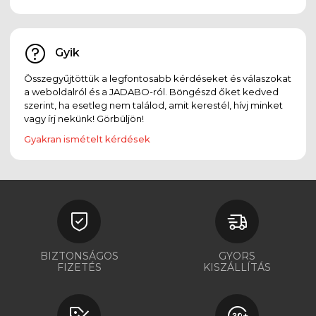
Gyik
Összegyűjtöttük a legfontosabb kérdéseket és válaszokat
a weboldalról és a JADABO-ról. Böngészd őket kedved
szerint, ha esetleg nem találod, amit kerestél, hívj minket
vagy írj nekünk! Görbüljön!
Gyakran ismételt kérdések
BIZTONSÁGOS
GYORS
FIZETÉS
KISZÁLLÍTÁS