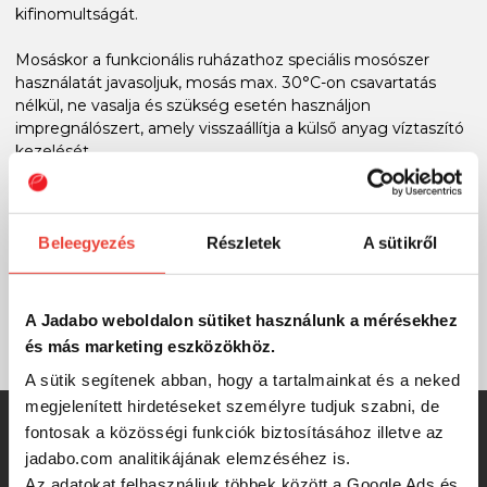
kifinomultságát.
Mosáskor a funkcionális ruházathoz speciális mosószer
használatát javasoljuk, mosás max. 30°C-on csavartatás
nélkül, ne vasalja és szükség esetén használjon
impregnálószert, amely visszaállítja a külső anyag víztaszító
kezelését.
RÉSZLETES ADATOK
Beleegyezés
Részletek
A sütikről
XXXL
Méret
A Jadabo weboldalon sütiket használunk a mérésekhez
és más marketing eszközökhöz.
A sütik segítenek abban, hogy a tartalmainkat és a neked
megjelenített hirdetéseket személyre tudjuk szabni, de
fontosak a közösségi funkciók biztosításához illetve az
SZINTÉN KIVÁLÓAK
jadabo.com analitikájának elemzéséhez is.
Az adatokat felhasználjuk többek között a Google Ads és