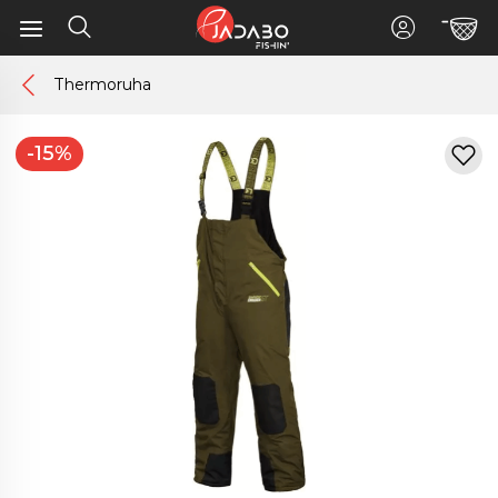
Thermoruha
-15%