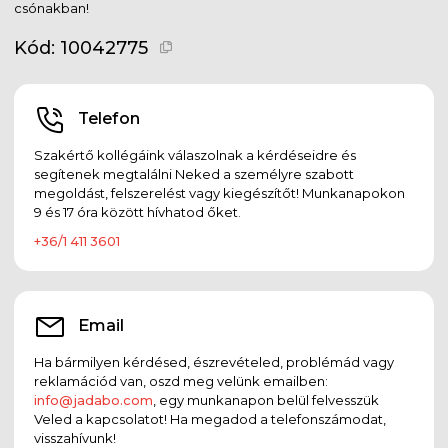
csónakban!
Kód:
10042775
Telefon
Szakértő kollégáink válaszolnak a kérdéseidre és
segítenek megtalálni Neked a személyre szabott
megoldást, felszerelést vagy kiegészítőt! Munkanapokon
9 és 17 óra között hívhatod őket.
+36/1 411 3601
Email
Ha bármilyen kérdésed, észrevételed, problémád vagy
reklamációd van, oszd meg velünk emailben:
info@jadabo.com
, egy munkanapon belül felvesszük
Veled a kapcsolatot! Ha megadod a telefonszámodat,
visszahívunk!