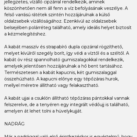
jellegzetes, vízálló cipzárral rendelkezik, aminek
köszönhetően nem áll fenn a víz befolyásának veszélye. A
felső varrású rátétek szintén hozzájárulnak a külső
oldalzsebek vízállóságához. Ezenkívül az oldalzsebek
belsejében polárréteg található, amely ideális helyet biztosít
a kézmelegítéshez.
A kabát masszív és strapabíró dupla cipzárral rögzíthető,
melyet kívülről szegély borít, így védi a víztől és a széltől. A
kabát öv rész spannolható gumiszalagokkal rendelkezik,
amelyek jelentősen hozzájárulnak a hő bent tartásához.
Természetesen a kabát kapucnis, két gumiszalaggal
összehúzható. A kapucni előnye egy tépőzáras hurok,
mellyel méretre állítható vagy felakasztható.
A kabát ujjai a csuklón állítható tépőzáras pántokkal vannak
felszerelve, de a tenyéren egy integrált védőujj is található,
amelyen át lehet tolni a hüvelykujját.
NADRÁG
Már a nadrággal való első érintkezéskor is egyértelmű, hogy