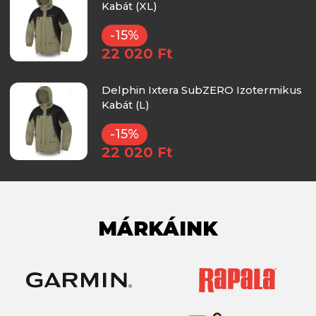
Kabát (XL)
-15%
22 020 Ft
Delphin Ixtera SubZERO Izotermikus
Kabát (L)
-15%
22 020 Ft
MÁRKÁINK