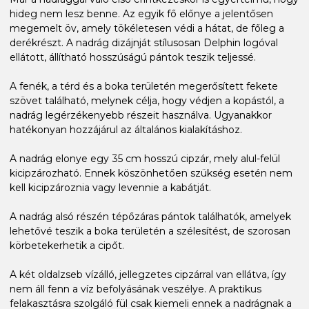
hideg nem lesz benne. Az egyik fő előnye a jelentősen
megemelt öv, amely tökéletesen védi a hátat, de főleg a
derékrészt. A nadrág dizájnját stílusosan Delphin logóval
ellátott, állítható hosszúságú pántok teszik teljessé.
A fenék, a térd és a boka területén megerősített fekete
szövet található, melynek célja, hogy védjen a kopástól, a
nadrág legérzékenyebb részeit használva. Ugyanakkor
hatékonyan hozzájárul az általános kialakításhoz.
A nadrág elonye egy 35 cm hosszú cipzár, mely alul-felül
kicipzározható. Ennek köszönhetően szükség esetén nem
kell kicipzároznia vagy levennie a kabátját.
A nadrág alsó részén tépőzáras pántok találhatók, amelyek
lehetővé teszik a boka területén a szélesítést, de szorosan
körbetekerhetik a cipőt.
A két oldalzseb vízálló, jellegzetes cipzárral van ellátva, így
nem áll fenn a víz befolyásának veszélye. A praktikus
felakasztásra szolgáló fül csak kiemeli ennek a nadrágnak a