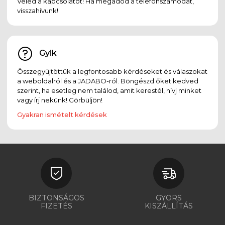
Veled a kapcsolatot! Ha megadod a telefonszámodat,
visszahívunk!
Gyik
Összegyűjtöttük a legfontosabb kérdéseket és válaszokat
a weboldalról és a JADABO-ról. Böngészd őket kedved
szerint, ha esetleg nem találod, amit kerestél, hívj minket
vagy írj nekünk! Görbüljön!
Gyakran ismételt kérdések
BIZTONSÁGOS
GYORS
FIZETÉS
KISZÁLLÍTÁS