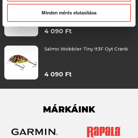
Előre is köszönjük!
Salmo Wobbler Tiny It3F Cc crank
Minden mérés elutasítása
4 090 Ft
Salmo Wobbler Tiny It3F Oyt Crank
4 090 Ft
MÁRKÁINK