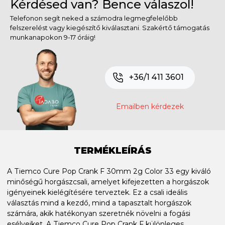
Kérdésed van? Bence válaszol!
Telefonon segít neked a számodra legmegfelelőbb
felszerelést vagy kiegészítő kiválasztani. Szakértő támogatás
munkanapokon 9-17 óráig!
+36/1 411 3601
Emailben kérdezek
TERMÉKLEÍRÁS
A Tiemco Cure Pop Crank F 30mm 2g Color 33 egy kiváló
minőségű horgászcsali, amelyet kifejezetten a horgászok
igényeinek kielégítésére terveztek. Ez a csali ideális
választás mind a kezdő, mind a tapasztalt horgászok
számára, akik hatékonyan szeretnék növelni a fogási
esélyeiket. A Tiemco Cure Pop Crank F különleges