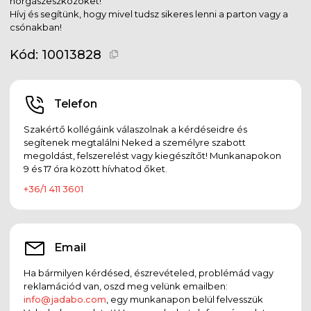
horgászeszközöket!
Hívj és segítünk, hogy mivel tudsz sikeres lenni a parton vagy a
csónakban!
Kód:
10013828
Telefon
Szakértő kollégáink válaszolnak a kérdéseidre és
segítenek megtalálni Neked a személyre szabott
megoldást, felszerelést vagy kiegészítőt! Munkanapokon
9 és 17 óra között hívhatod őket.
+36/1 411 3601
Email
Ha bármilyen kérdésed, észrevételed, problémád vagy
reklamációd van, oszd meg velünk emailben:
info@jadabo.com
, egy munkanapon belül felvesszük