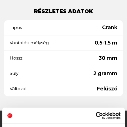
RÉSZLETES ADATOK
Crank
Típus
0,5-1,5 m
Vontatási mélység
30 mm
Hossz
2 gramm
Súly
Felúszó
Változat
SZINTÉN KIVÁLÓAK