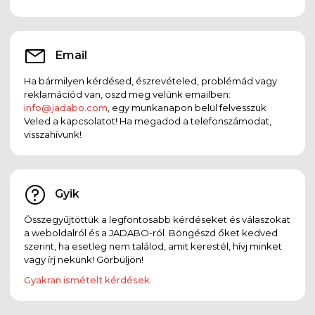
Email
Ha bármilyen kérdésed, észrevételed, problémád vagy
reklamációd van, oszd meg velünk emailben:
info@jadabo.com
, egy munkanapon belül felvesszük
Veled a kapcsolatot! Ha megadod a telefonszámodat,
visszahívunk!
Gyik
Összegyűjtöttük a legfontosabb kérdéseket és válaszokat
a weboldalról és a JADABO-ról. Böngészd őket kedved
szerint, ha esetleg nem találod, amit kerestél, hívj minket
vagy írj nekünk! Görbüljön!
Gyakran ismételt kérdések