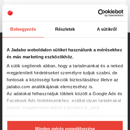
Felúszó
Változat
Beleegyezés
Részletek
A sütikről
SZINTÉN KIVÁLÓAK
A Jadabo weboldalon sütiket használunk a mérésekhez
és más marketing eszközökhöz.
Frenetic Wobbler “Miser", 7,5cm, 7g,
A sütik segítenek abban, hogy a tartalmainkat és a neked
FEHÉR / PIROS
megjelenített hirdetéseket személyre tudjuk szabni, de
fontosak a közösségi funkciók biztosításához illetve az
1 299 Ft
jadabo.com analitikájának elemzéséhez is.
Az adatokat felhasználjuk többek között a Google Ads és
Facebook Ads hirdetéseinkhez, ezáltal olyan tartalmakat
Frenetic Wobbler “Miser", 7,5cm, 7g,
tudunk megjeleníteni neked a jövőben is, amit
NARANCS
érdekesnek vagy hasznosnak találhatsz. Ennek a
biztosításához
arra kérünk, hogy engedd meg
1 287 Ft
számunkra minden mérés használatát.
Minden mérés engedélyezése