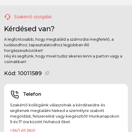
Szakértő szolgálat
Kérdésed van?
A legfontosabb, hogy megtaláld a számodra megfelelő, a
tudásodhoz, tapasztalatodhoz legjobban illő
horgászeszközöket!
Hívj és segítünk, hogy mivel tudsz sikeres lenni a parton vagy a
csónakban!
Kód:
10011589
Telefon
Szakértő kollégáink válaszolnak a kérdéseidre és
segítenek megtalálni Neked a személyre szabott
megoldást, felszerelést vagy kiegészítőt! Munkanapokon
9 és 17 óra között hívhatod őket.
+36/1 411 3601