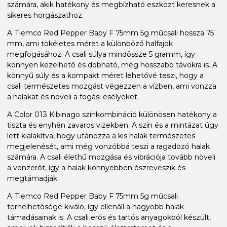
számára, akik hatékony és megbízható eszközt keresnek a
sikeres horgászathoz.
A Tiemco Red Pepper Baby F 75mm 5g műcsali hossza 75
mm, ami tökéletes méret a különböző halfajok
megfogásához. A csali súlya mindössze 5 gramm, így
könnyen kezelhető és dobható, még hosszabb távokra is. A
könnyű súly és a kompakt méret lehetővé teszi, hogy a
csali természetes mozgást végezzen a vízben, ami vonzza
a halakat és növeli a fogási esélyeket.
A Color 013 Kibinago színkombináció különösen hatékony a
tiszta és enyhén zavaros vizekben. A szín és a mintázat úgy
lett kialakítva, hogy utánozza a kis halak természetes
megjelenését, ami még vonzóbbá teszi a ragadozó halak
számára. A csali élethű mozgása és vibrációja tovább növeli
a vonzerőt, így a halak könnyebben észreveszik és
megtámadják.
A Tiemco Red Pepper Baby F 75mm 5g műcsali
terhelhetősége kiváló, így ellenáll a nagyobb halak
támadásainak is. A csali erős és tartós anyagokból készült,