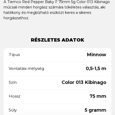
A Tiemco Red Pepper Baby F 75mm 5g Color 013 Kibinago
műcsali minden horgász számára tökéletes választás, aki
hatékony és megbízható eszközt keres a sikeres
horgászathoz.
RÉSZLETES ADATOK
Minnow
Típus
0,5-1,5 m
Vontatási mélység
Color 013 Kibinago
Szín
75 mm
Hossz
5 gramm
Súly