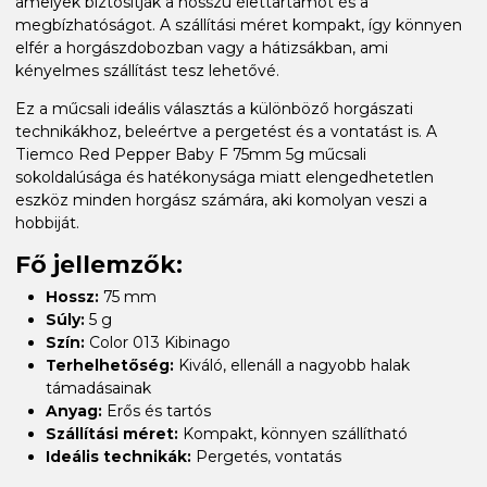
amelyek biztosítják a hosszú élettartamot és a
megbízhatóságot. A szállítási méret kompakt, így könnyen
elfér a horgászdobozban vagy a hátizsákban, ami
kényelmes szállítást tesz lehetővé.
Ez a műcsali ideális választás a különböző horgászati
technikákhoz, beleértve a pergetést és a vontatást is. A
Tiemco Red Pepper Baby F 75mm 5g műcsali
sokoldalúsága és hatékonysága miatt elengedhetetlen
eszköz minden horgász számára, aki komolyan veszi a
hobbiját.
Fő jellemzők:
Hossz:
75 mm
Súly:
5 g
Szín:
Color 013 Kibinago
Terhelhetőség:
Kiváló, ellenáll a nagyobb halak
támadásainak
Anyag:
Erős és tartós
Szállítási méret:
Kompakt, könnyen szállítható
Ideális technikák:
Pergetés, vontatás