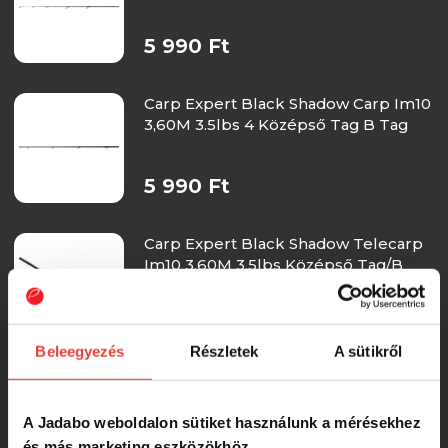
5 990 Ft
Carp Expert Black Shadow Carp Im10
3,60M 3.5lbs 4 Középső Tag B Tag
5 990 Ft
Carp Expert Black Shadow Telecarp
Im10 3,60M 3.5lbs Középső Tag/B
Tag
5 990 Ft
Beleegyezés
Részletek
A sütikről
Spicc Benzár Concourse Method
Feeder Light 0,5 Oz
A Jadabo weboldalon sütiket használunk a mérésekhez
és más marketing eszközökhöz.