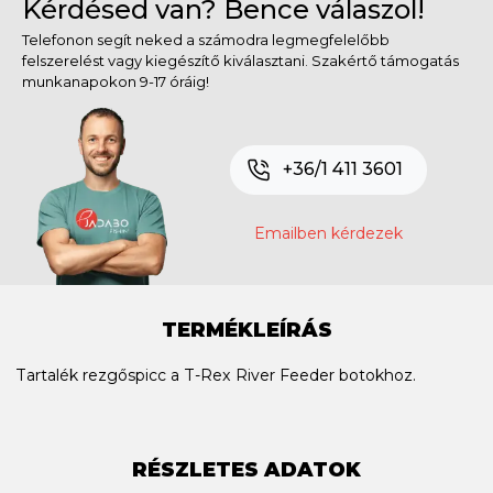
Kérdésed van? Bence válaszol!
Telefonon segít neked a számodra legmegfelelőbb
felszerelést vagy kiegészítő kiválasztani. Szakértő támogatás
munkanapokon 9-17 óráig!
+36/1 411 3601
Emailben kérdezek
TERMÉKLEÍRÁS
Tartalék rezgőspicc a T-Rex River Feeder botokhoz.
RÉSZLETES ADATOK