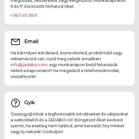
megoldást, felszerelést vagy kiegészítőt! Munkanapokon
9 és 17 óra között hívhatod őket.
+36/1 411 3601
Email
Ha bármilyen kérdésed, észrevételed, problémád vagy
reklamációd van, oszd meg velünk emailben:
info@jadabo.com
, egy munkanapon belül felvesszük
Veled a kapcsolatot! Ha megadod a telefonszámodat,
visszahívunk!
Gyik
Összegyűjtöttük a legfontosabb kérdéseket és válaszokat
a weboldalról és a JADABO-ról. Böngészd őket kedved
szerint, ha esetleg nem találod, amit kerestél, hívj minket
vagy írj nekünk! Görbüljön!