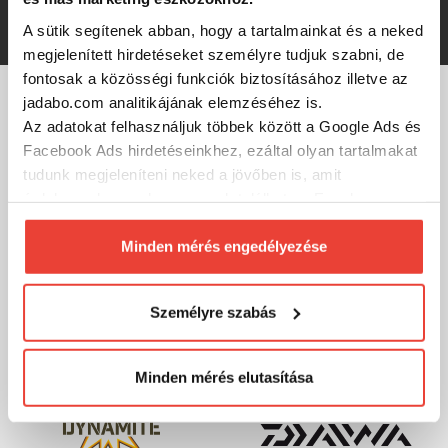
5 990 Ft
A sütik segítenek abban, hogy a tartalmainkat és a neked
megjelenített hirdetéseket személyre tudjuk szabni, de
fontosak a közösségi funkciók biztosításához illetve az
jadabo.com analitikájának elemzéséhez is.
MÁRKÁINK
Az adatokat felhasználjuk többek között a Google Ads és
Facebook Ads hirdetéseinkhez, ezáltal olyan tartalmakat
tudunk megjeleníteni neked a jövőben is, amit
érdekesnek vagy hasznosnak találhatsz. Ennek a
biztosításához
arra kérünk, hogy engedd meg
számunkra minden mérés használatát.
Minden mérés engedélyezése
Természetesen
soha semmilyen formában nem fogunk
visszaélni ezzel és később bármikor
Személyre szabás
megváltoztathatod a döntésed ezzel kapcsolatban.
Előre is köszönjük!
Minden mérés elutasítása