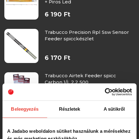
+ Piros Led
6 190 Ft
Trabucco Precision Rpl Ssw Sensor
Feeder spicckészlet
6 170 Ft
Trabucco Airtek Feeder spicc
Carbon 1/L 2,2 500
6 090 Ft
Beleegyezés
Részletek
A sütikről
Trabucco Airtek Feeder spicc
Carbon 2/Ml 2,2 500
A Jadabo weboldalon sütiket használunk a mérésekhez
és más marketing eszközökhöz.