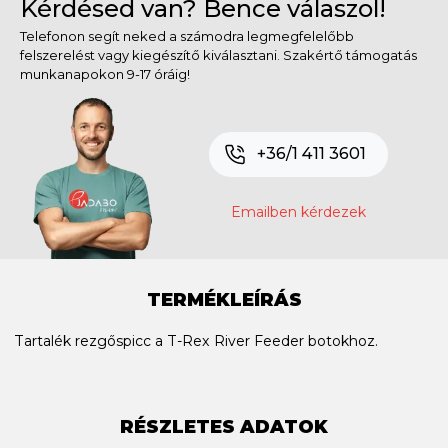
Kérdésed van? Bence válaszol!
Telefonon segít neked a számodra legmegfelelőbb
felszerelést vagy kiegészítő kiválasztani. Szakértő támogatás
munkanapokon 9-17 óráig!
+36/1 411 3601
Emailben kérdezek
TERMÉKLEÍRÁS
Tartalék rezgőspicc a T-Rex River Feeder botokhoz.
RÉSZLETES ADATOK