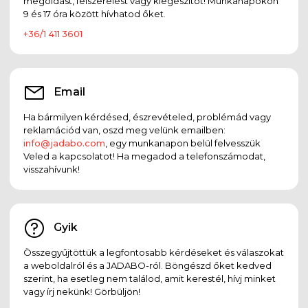
megoldást, felszerelést vagy kiegészítőt! Munkanapokon
9 és 17 óra között hívhatod őket.
+36/1 411 3601
Email
Ha bármilyen kérdésed, észrevételed, problémád vagy
reklamációd van, oszd meg velünk emailben:
info@jadabo.com
, egy munkanapon belül felvesszük
Veled a kapcsolatot! Ha megadod a telefonszámodat,
visszahívunk!
Gyik
Összegyűjtöttük a legfontosabb kérdéseket és válaszokat
a weboldalról és a JADABO-ról. Böngészd őket kedved
szerint, ha esetleg nem találod, amit kerestél, hívj minket
vagy írj nekünk! Görbüljön!