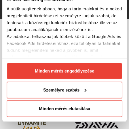
6 090 Ft
A sütik segítenek abban, hogy a tartalmainkat és a neked
megjelenített hirdetéseket személyre tudjuk szabni, de
fontosak a közösségi funkciók biztosításához illetve az
jadabo.com analitikájának elemzéséhez is.
MÁRKÁINK
Az adatokat felhasználjuk többek között a Google Ads és
Facebook Ads hirdetéseinkhez, ezáltal olyan tartalmakat
tudunk megjeleníteni neked a jövőben is, amit
érdekesnek vagy hasznosnak találhatsz. Ennek a
biztosításához
arra kérünk, hogy engedd meg
számunkra minden mérés használatát.
Minden mérés engedélyezése
Természetesen
soha semmilyen formában nem fogunk
visszaélni ezzel és később bármikor
Személyre szabás
megváltoztathatod a döntésed ezzel kapcsolatban.
Előre is köszönjük!
Minden mérés elutasítása