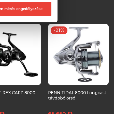
en mérés engedélyezése
-21%
T-REX CARP 8000
PENN TIDAL 8000 Longcast
távdobó orsó
Ft
65 650 Ft