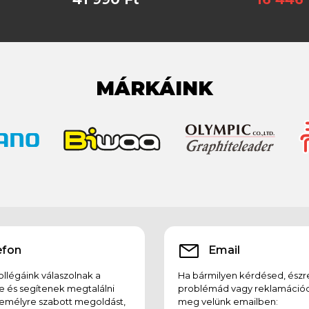
MÁRKÁINK
efon
Email
llégáink válaszolnak a
Ha bármilyen kérdésed, észr
e és segítenek megtalálni
problémád vagy reklamációd
emélyre szabott megoldást,
meg velünk emailben: