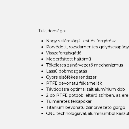
Tulajdonságai:
Nagy szilárdságú test és forgórész
Porvédett, rozsdamentes golyóscsapág
Visszaforgásgátló
Megerősített hajtómű
Tökéletes zsinórvezető mechanizmus
Lassú dobmozgatás
Gyors elsőfékes rendszer
PTFE bevonatú féklamellák
Távdobásra optimalizált alumínium dob
2 db PTFE pótdob, eltérő színben, az ere
Túlméretes felkapókar
Titánium bevonatú zsinórvezető görgő
CNC technológiával, alumíniumból készül