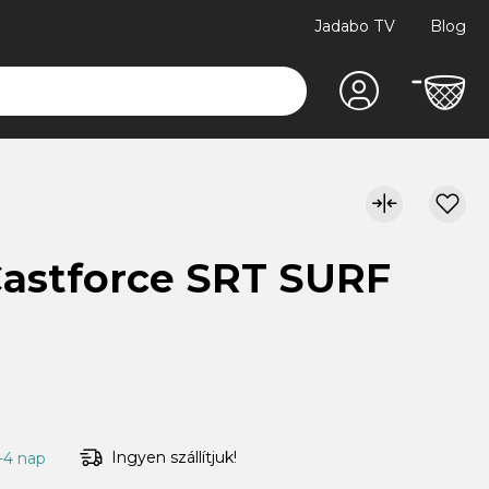
Jadabo TV
Blog
Castforce SRT SURF
Ingyen szállítjuk!
1-4 nap