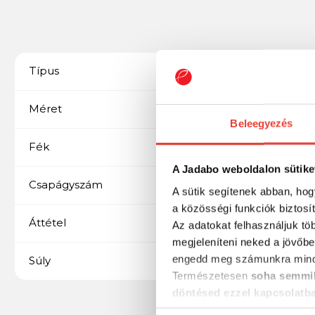
Távdobó
Típus
8000
Méret
Beleegyezés
Elsőfékes
Fék
A Jadabo weboldalon sütike
8+1
Csapágyszám
A sütik segítenek abban, hog
a közösségi funkciók biztosí
4.6:1
Áttétel
Az adatokat felhasználjuk tö
megjeleníteni neked a jövőbe
engedd meg számunkra mind
590 g
Súly
Természetesen
soha semmil
döntésed ezzel kapcsolatb
Előre is köszönjük!