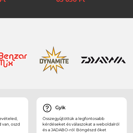
Gyik
evételed,
Összegyűjtöttük a legfontosabb
 van, oszd
kérdéseket és válaszokat a weboldalról
és a JADABO-ról. Böngészd őket