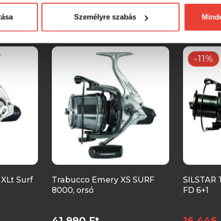
tása
Személyre szabás
Mind
SZINTÉN KIVÁLÓAK
-11%
XLt Surf
Trabucco Emery XS SURF
SILSTAR 
8000, orsó
FD 6+1
41 990 Ft
16 446 