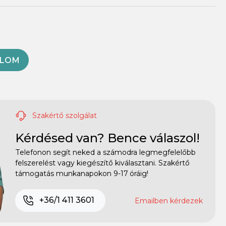
OLOM
Szakértő szolgálat
Kérdésed van? Bence válaszol!
Telefonon segít neked a számodra legmegfelelőbb
felszerelést vagy kiegészítő kiválasztani. Szakértő
támogatás munkanapokon 9-17 óráig!
+36/1 411 3601
Emailben kérdezek