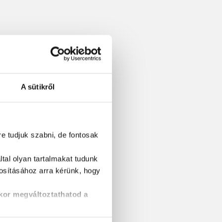
A sütikről
re tudjuk szabni, de fontosak
tal olyan tartalmakat tudunk
tosításához
arra kérünk, hogy
kor megváltoztathatod a