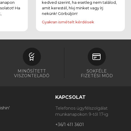
kanapon
kedved szerint, ha esetleg nem találod,
solatot! Ha
amit kerestél, hívj minket vagy írj
,
nekünk! Görbüljön!
Gyakran ismételt kérdések
MINŐSÍTETT
SOKFÉLE
VISZONTELADÓ
FIZETÉSI MÓD
KAPCSOLAT
shin'
Telefonos ügyfélszolgálat
munkanapokon 9-től 17-ig
+36/1 411 3601