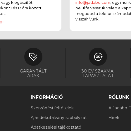
t vagy kiegészítőt!
info@jadabo.com
, egy mun
on 9 és 17 óra között
belül felvesszük Veled a kapc
et.
megadod a telefonszámodat
visszahívunk!
01
GARANTÁLT
30 ÉV SZAKMAI
ÁRAK
TAPASZTALAT
INFORMÁCIÓ
RÓLUNK
Szerződési feltételek
A Jadabo Fi
Ajándékutalvány szabályzat
Hírek
Adatkezelési tájékoztató