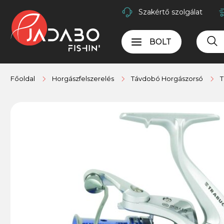
Szakértő szolgálat
BOLT
Főoldal
Horgászfelszerelés
Távdobó Horgászorsó
T