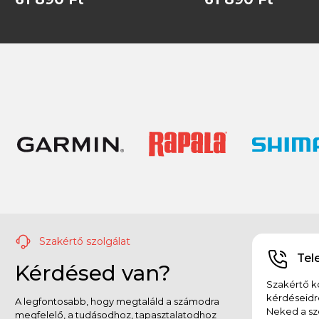
Szakértő szolgálat
Tel
Kérdésed van?
Szakértő ko
kérdéseidr
A legfontosabb, hogy megtaláld a számodra
Neked a sz
megfelelő, a tudásodhoz, tapasztalatodhoz