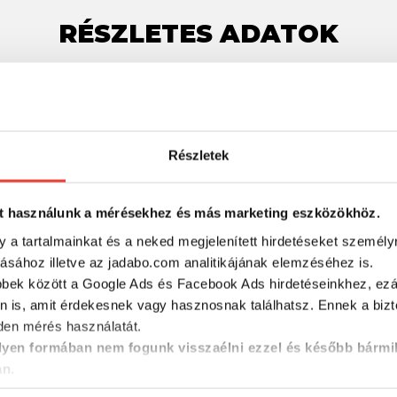
RÉSZLETES ADATOK
Részletek
t használunk a mérésekhez és más marketing eszközökhöz.
y a tartalmainkat és a neked megjelenített hirdetéseket személy
tásához illetve az jadabo.com analitikájának elemzéséhez is.
bbek között a Google Ads és Facebook Ads hirdetéseinkhez, ezál
n is, amit érdekesnek vagy hasznosnak találhatsz. Ennek a biz
en mérés használatát.
yen formában nem fogunk visszaélni ezzel és később bármi
an.