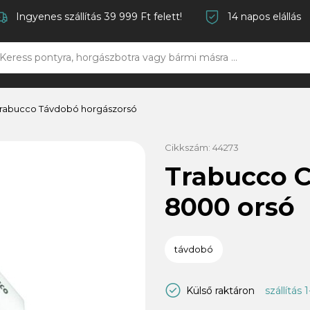
Ingyenes szállítás 39 999 Ft felett!
14 napos elállás
rabucco Távdobó horgászorsó
Cikkszám:
44273
Trabucco 
8000 orsó
távdobó
Külső raktáron
szállítás 