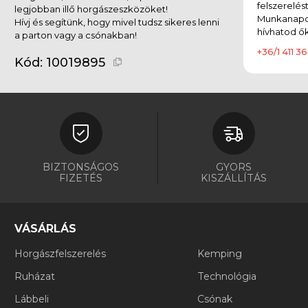
felszerelés
legjobban illő horgászeszközöket!
Munkanapok
Hívj és segítünk, hogy mivel tudsz sikeres lenni
hívhatod ők
a parton vagy a csónakban!
+36/1 411 36
Kód:
10019895
BIZTONSÁGOS
GYORS
FIZETÉS
KISZÁLLÍTÁS
VÁSÁRLÁS
Horgászfelszerelés
Kemping
Ruházat
Technológia
Lábbeli
Csónak