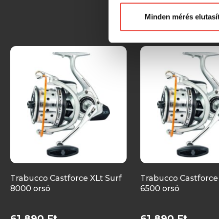
Minden mérés elutasí
Trabucco Castforce XLt Surf
Trabucco Castforce 
8000 orsó
6500 orsó
61 890 Ft
61 890 Ft