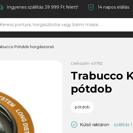
Ingyenes szállítás 39 999 Ft felett!
14 napos elállás
abucco Pótdob horgászorsó
Cikkszám:
43782
Trabucco K
pótdob
pótdob
Külső raktáron
szállítás 