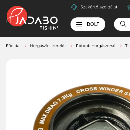
Szakértő szolgálat
BOLT
Főoldal
Horgászfelszerelés
Pótdob Horgászorsó
Tr