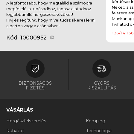
kérdéseidr
A legfontosabb, hogy megtaláld a számodra
Neked a sz
megfelelő, a tudásodhoz, tapasztalatodhoz
felszerelés
legjobban illő horgászeszközöket!
Munkanapok
Hívj és segítünk, hogy mivel tudsz sikeres lenni
hívhatod ők
a parton vagy a csónakban!
+36/1 411 36
Kód:
10000952
BIZTONSÁGOS
GYORS
FIZETÉS
KISZÁLLÍTÁS
VÁSÁRLÁS
Horgászfelszerelés
Kemping
Ruházat
Technológia