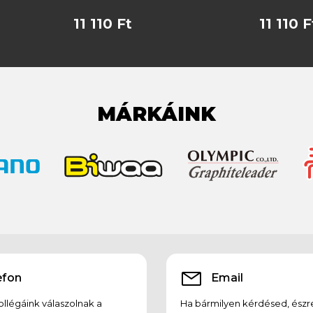
11 110 Ft
11 110 F
MÁRKÁINK
efon
Email
llégáink válaszolnak a
Ha bármilyen kérdésed, észr