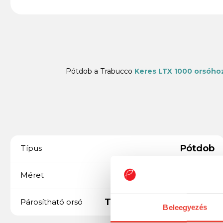
Pótdob a Trabucco
Keres LTX 1000 orsóhoz
Pótdob
Típus
1000
Méret
Trabucco Keres LTX FA
Párosítható orsó
Beleegyezés