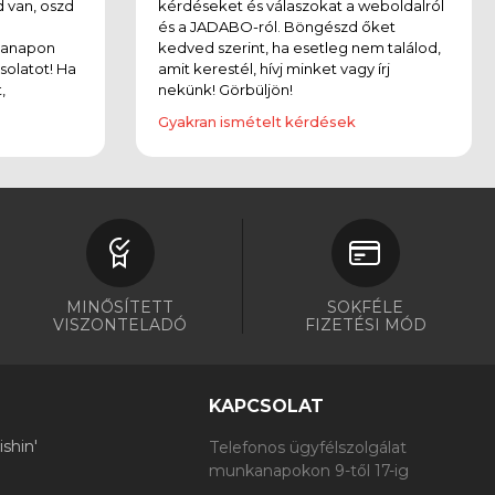
 van, oszd
kérdéseket és válaszokat a weboldalról
és a JADABO-ról. Böngészd őket
kanapon
kedved szerint, ha esetleg nem találod,
solatot! Ha
amit kerestél, hívj minket vagy írj
,
nekünk! Görbüljön!
Gyakran ismételt kérdések
MINŐSÍTETT
SOKFÉLE
VISZONTELADÓ
FIZETÉSI MÓD
KAPCSOLAT
shin'
Telefonos ügyfélszolgálat
munkanapokon 9-től 17-ig