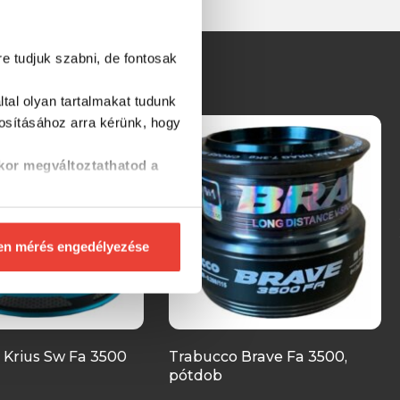
re tudjuk szabni, de fontosak
tal olyan tartalmakat tudunk
tosításához
arra kérünk, hogy
kor megváltoztathatod a
en mérés engedélyezése
 Krius Sw Fa 3500
Trabucco Brave Fa 3500,
pótdob