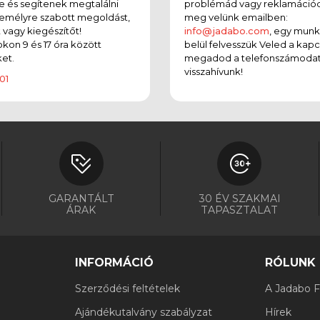
e és segítenek megtalálni
problémád vagy reklamációd
emélyre szabott megoldást,
meg velünk emailben:
t vagy kiegészítőt!
info@jadabo.com
, egy mun
on 9 és 17 óra között
belül felvesszük Veled a kapc
et.
megadod a telefonszámodat
visszahívunk!
01
GARANTÁLT
30 ÉV SZAKMAI
ÁRAK
TAPASZTALAT
INFORMÁCIÓ
RÓLUNK
Szerződési feltételek
A Jadabo Fi
Ajándékutalvány szabályzat
Hírek