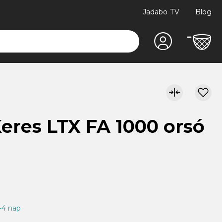
Jadabo TV
Blog
eres LTX FA 1000 orsó
1-4 nap