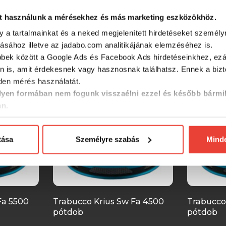
t használunk a mérésekhez és más marketing eszközökhöz.
y a tartalmainkat és a neked megjelenített hirdetéseket személy
SZINTÉN KIVÁLÓAK
tásához illetve az jadabo.com analitikájának elemzéséhez is.
bbek között a Google Ads és Facebook Ads hirdetéseinkhez, ezál
n is, amit érdekesnek vagy hasznosnak találhatsz. Ennek a biz
en mérés használatát.
yen formában nem fogunk visszaélni ezzel és később bármi
an.
tása
Személyre szabás
Mind
Fa 5500
Trabucco Krius Sw Fa 4500
Trabucco
pótdob
pótdob