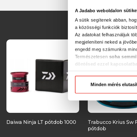
A Jadabo weboldalon sütike
A sütik segítenek abban, hog
a közösségi funkciók biztosí
Az adatokat felhasználjuk tö
megjeleníteni neked a jövőbe
engedd meg számunkra mind
Természetesen
soha semmil
döntésed ezzel kapcsolatb
Előre is köszönjük!
Minden mérés elutasí
Daiwa Ninja LT pótdob 1000
Trabucco Krius Sw 
pótdob