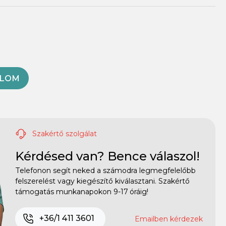
OLOM
Szakértő szolgálat
Kérdésed van? Bence válaszol!
Telefonon segít neked a számodra legmegfelelőbb
felszerelést vagy kiegészítő kiválasztani. Szakértő
támogatás munkanapokon 9-17 óráig!
+36/1 411 3601
Emailben kérdezek