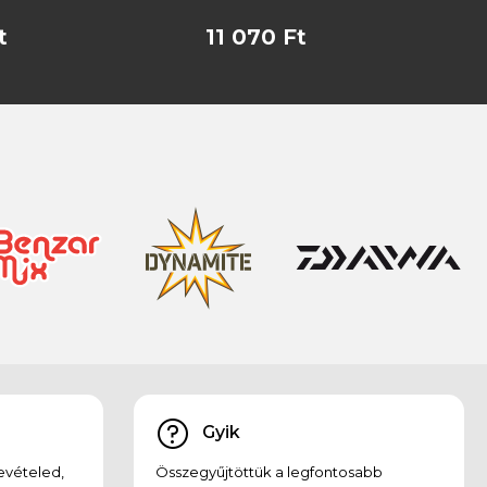
t
11 070 Ft
Gyik
evételed,
Összegyűjtöttük a legfontosabb