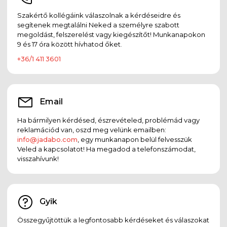
Szakértő kollégáink válaszolnak a kérdéseidre és
segítenek megtalálni Neked a személyre szabott
megoldást, felszerelést vagy kiegészítőt! Munkanapokon
9 és 17 óra között hívhatod őket.
+36/1 411 3601
Email
Ha bármilyen kérdésed, észrevételed, problémád vagy
reklamációd van, oszd meg velünk emailben:
info@jadabo.com
, egy munkanapon belül felvesszük
Veled a kapcsolatot! Ha megadod a telefonszámodat,
visszahívunk!
Gyik
Összegyűjtöttük a legfontosabb kérdéseket és válaszokat