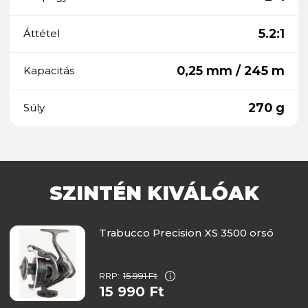
5.2:1
Áttétel
0,25 mm / 245 m
Kapacitás
270 g
Súly
SZINTÉN KIVÁLÓAK
Trabucco Precision XS 3500 orsó
RRP:
15 991 Ft
15 990 Ft