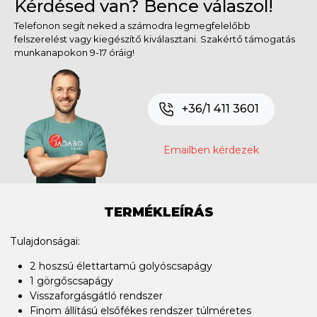
Kérdésed van? Bence válaszol!
Telefonon segít neked a számodra legmegfelelőbb
felszerelést vagy kiegészítő kiválasztani. Szakértő támogatás
munkanapokon 9-17 óráig!
+36/1 411 3601
Emailben kérdezek
TERMÉKLEÍRÁS
Tulajdonságai:
2 hoszsú élettartamú golyóscsapágy
1 görgőscsapágy
Visszaforgásgátló rendszer
Finom állítású elsőfékes rendszer túlméretes