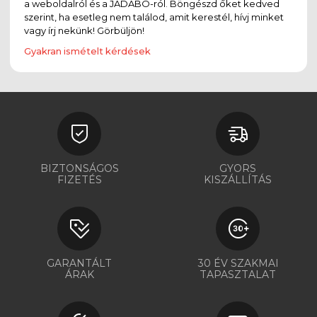
a weboldalról és a JADABO-ról. Böngészd őket kedved
szerint, ha esetleg nem találod, amit kerestél, hívj minket
vagy írj nekünk! Görbüljön!
Gyakran ismételt kérdések
BIZTONSÁGOS
GYORS
FIZETÉS
KISZÁLLÍTÁS
GARANTÁLT
30 ÉV SZAKMAI
ÁRAK
TAPASZTALAT