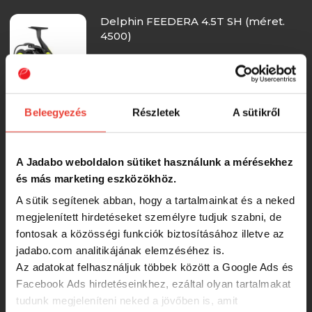
Delphin FEEDERA 4.5T SH (méret.
4500)
-15%
14 200 Ft
Beleegyezés
Részletek
A sütikről
Trabucco Velar FA 3000 orsó
A Jadabo weboldalon sütiket használunk a mérésekhez
RRP:
12 950 Ft
12 950 Ft
és más marketing eszközökhöz.
A sütik segítenek abban, hogy a tartalmainkat és a neked
Delphin VENOX 4.5T SH (méret.
megjelenített hirdetéseket személyre tudjuk szabni, de
4500)
fontosak a közösségi funkciók biztosításához illetve az
jadabo.com analitikájának elemzéséhez is.
-15%
Az adatokat felhasználjuk többek között a Google Ads és
16 689 Ft
Facebook Ads hirdetéseinkhez, ezáltal olyan tartalmakat
tudunk megjeleníteni neked a jövőben is, amit