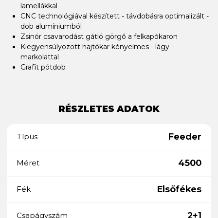
lamellákkal
CNC technológiával készített - távdobásra optimalizált -
dob alumíniumból
Zsinór csavarodást gátló görgő a felkapókaron
Kiegyensúlyozott hajtókar kényelmes - lágy -
markolattal
Grafit pótdob
RÉSZLETES ADATOK
Feeder
Típus
4500
Méret
Elsőfékes
Fék
2+1
Csapágyszám