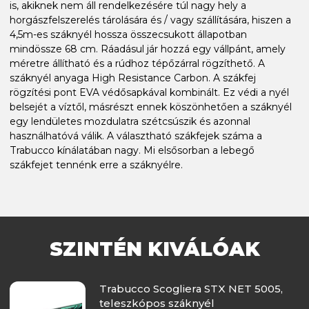
is, akiknek nem áll rendelkezésére túl nagy hely a
horgászfelszerelés tárolására és / vagy szállítására, hiszen a
4,5m-es száknyél hossza összecsukott állapotban
mindössze 68 cm. Ráadásul jár hozzá egy vállpánt, amely
méretre állítható és a rúdhoz tépőzárral rögzíthető. A
száknyél anyaga High Resistance Carbon. A szákfej
rögzítési pont EVA védősapkával kombinált. Ez védi a nyél
belsejét a víztől, másrészt ennek köszönhetően a száknyél
egy lendületes mozdulatra szétcsúszik és azonnal
használhatóvá válik. A választható szákfejek száma a
Trabucco kínálatában nagy. Mi elsősorban a lebegő
szákfejet tennénk erre a száknyélre.
SZINTÉN KIVÁLÓAK
Trabucco Scogliera STX NET 5005,
teleszkópos száknyél