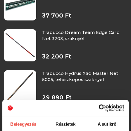
37 700 Ft
Trabucco Dream Team Edge Carp
Net 3203, száknyél
32 200 Ft
Trabucco Hydrus XSC Master Net
5005, teleszkópos száknyél
29 890 Ft
Trabucco Supreme MRX Margin Carp
net 3203 hibrid száknyél
Beleegyezés
Részletek
A sütikről