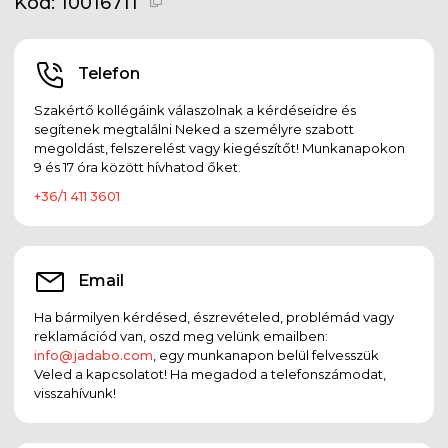
Kód:
10016711
Telefon
Szakértő kollégáink válaszolnak a kérdéseidre és
segítenek megtalálni Neked a személyre szabott
megoldást, felszerelést vagy kiegészítőt! Munkanapokon
9 és 17 óra között hívhatod őket.
+36/1 411 3601
Email
Ha bármilyen kérdésed, észrevételed, problémád vagy
reklamációd van, oszd meg velünk emailben:
info@jadabo.com
, egy munkanapon belül felvesszük
Veled a kapcsolatot! Ha megadod a telefonszámodat,
visszahívunk!