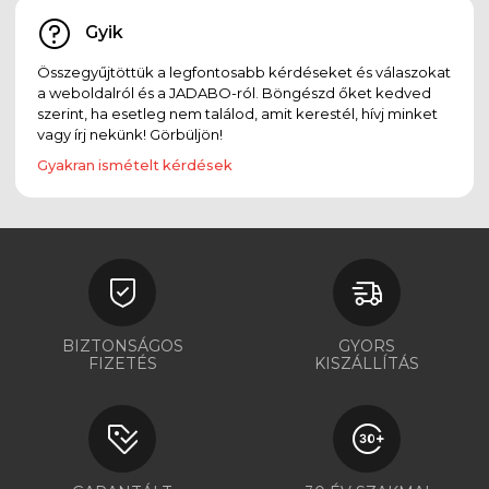
Gyik
Összegyűjtöttük a legfontosabb kérdéseket és válaszokat
a weboldalról és a JADABO-ról. Böngészd őket kedved
szerint, ha esetleg nem találod, amit kerestél, hívj minket
vagy írj nekünk! Görbüljön!
Gyakran ismételt kérdések
BIZTONSÁGOS
GYORS
FIZETÉS
KISZÁLLÍTÁS