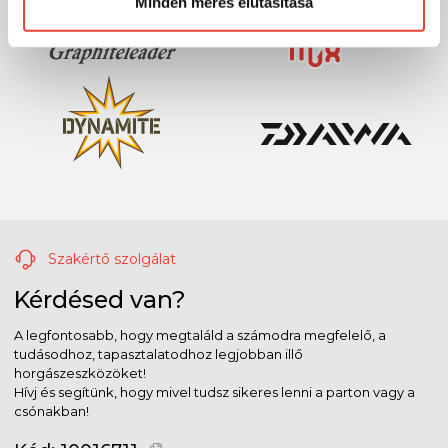
Minden mérés elutasítása
Szakértő szolgálat
Kérdésed van?
A legfontosabb, hogy megtaláld a számodra megfelelő, a
tudásodhoz, tapasztalatodhoz legjobban illő
horgászeszközöket!
Hívj és segítünk, hogy mivel tudsz sikeres lenni a parton vagy a
csónakban!