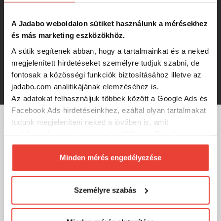
29 500 Ft
A Jadabo weboldalon sütiket használunk a mérésekhez
és más marketing eszközökhöz.
Trabucco Hydrus XSC Master Net
4004, teleszkópos száknyél
A sütik segítenek abban, hogy a tartalmainkat és a neked
megjelenített hirdetéseket személyre tudjuk szabni, de
RRP:
24 850 Ft
fontosak a közösségi funkciók biztosításához illetve az
24 850 Ft
jadabo.com analitikájának elemzéséhez is.
Az adatokat felhasználjuk többek között a Google Ads és
Facebook Ads hirdetéseinkhez, ezáltal olyan tartalmakat
tudunk megjeleníteni neked a jövőben is, amit
MÁRKÁINK
érdekesnek vagy hasznosnak találhatsz. Ennek a
biztosításához
arra kérünk, hogy engedd meg
számunkra minden mérés használatát.
Minden mérés engedélyezése
Természetesen
soha semmilyen formában nem fogunk
visszaélni ezzel és később bármikor
Személyre szabás
megváltoztathatod a döntésed ezzel kapcsolatban.
Előre is köszönjük!