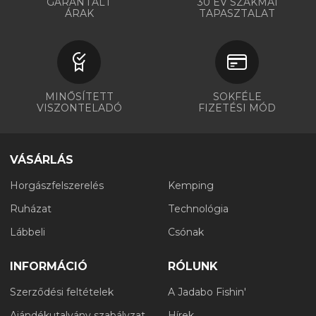
GARANTÁLT
30 ÉV SZAKMAI
ÁRAK
TAPASZTALAT
MINŐSÍTETT
SOKFÉLE
VISZONTELADÓ
FIZETÉSI MÓD
VÁSÁRLÁS
Horgászfelszerelés
Kemping
Ruházat
Technológia
Lábbeli
Csónak
INFORMÁCIÓ
RÓLUNK
Szerződési feltételek
A Jadabo Fishin'
Ajándékutalvány szabályzat
Hírek