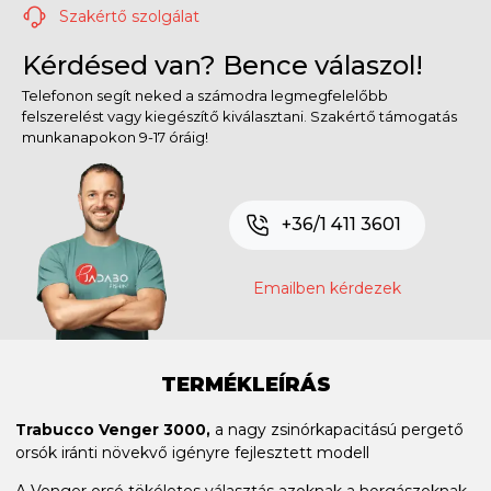
Szakértő szolgálat
Kérdésed van? Bence válaszol!
Telefonon segít neked a számodra legmegfelelőbb
felszerelést vagy kiegészítő kiválasztani. Szakértő támogatás
munkanapokon 9-17 óráig!
+36/1 411 3601
Emailben kérdezek
TERMÉKLEÍRÁS
Trabucco Venger 3000,
a nagy zsinórkapacitású pergető
orsók iránti növekvő igényre fejlesztett modell
A Venger orsó tökéletes választás azoknak a horgászoknak,