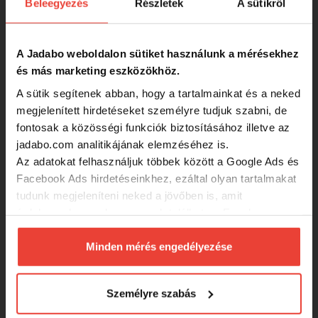
Beleegyezés
Részletek
A sütikről
Nytro Solus Freerunner 4000
A Jadabo weboldalon sütiket használunk a mérésekhez
és más marketing eszközökhöz.
19 490 Ft
A sütik segítenek abban, hogy a tartalmainkat és a neked
megjelenített hirdetéseket személyre tudjuk szabni, de
Trabucco Precision XS 4500 orsó
fontosak a közösségi funkciók biztosításához illetve az
jadabo.com analitikájának elemzéséhez is.
Az adatokat felhasználjuk többek között a Google Ads és
17 200 Ft
Facebook Ads hirdetéseinkhez, ezáltal olyan tartalmakat
tudunk megjeleníteni neked a jövőben is, amit
érdekesnek vagy hasznosnak találhatsz. Ennek a
LineaEffe Raptor 30 elsőfékes orsó
biztosításához
arra kérünk, hogy engedd meg
számunkra minden mérés használatát.
Minden mérés engedélyezése
Természetesen
soha semmilyen formában nem fogunk
14 990 Ft
visszaélni ezzel és később bármikor
Személyre szabás
megváltoztathatod a döntésed ezzel kapcsolatban.
Előre is köszönjük!
Reiva Stream 3000 5+1cs elsőfékes