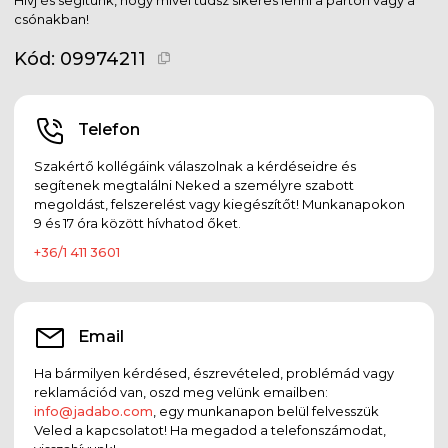
csónakban!
Kód:
09974211
Telefon
Szakértő kollégáink válaszolnak a kérdéseidre és
segítenek megtalálni Neked a személyre szabott
megoldást, felszerelést vagy kiegészítőt! Munkanapokon
9 és 17 óra között hívhatod őket.
+36/1 411 3601
Email
Ha bármilyen kérdésed, észrevételed, problémád vagy
reklamációd van, oszd meg velünk emailben:
info@jadabo.com
, egy munkanapon belül felvesszük
Veled a kapcsolatot! Ha megadod a telefonszámodat,