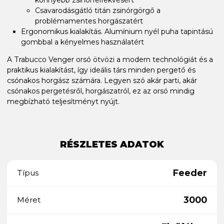
Csavarodásgátló titán zsinórgörgő a
problémamentes horgászatért
Ergonomikus kialakítás. Alumínium nyél puha tapintású
gombbal a kényelmes használatért
A Trabucco Venger orsó ötvözi a modern technológiát és a
praktikus kialakítást, így ideális társ minden pergető és
csónakos horgász számára. Legyen szó akár parti, akár
csónakos pergetésről, horgászatról, ez az orsó mindig
megbízható teljesítményt nyújt.
RÉSZLETES ADATOK
Feeder
Típus
3000
Méret