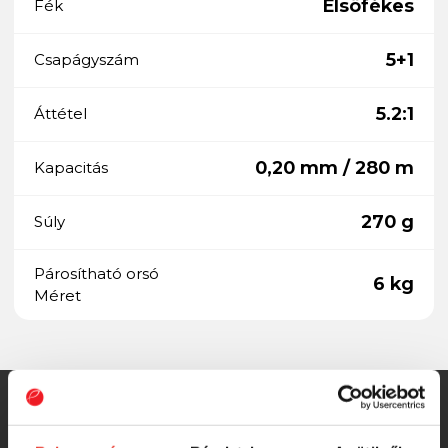
Elsőfékes
Fék
5+1
Csapágyszám
5.2:1
Áttétel
0,20 mm / 280 m
Kapacitás
270 g
Súly
Párosítható orsó
6 kg
Méret
SZINTÉN KIVÁLÓAK