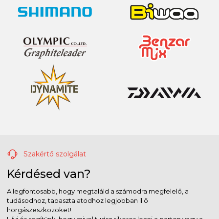
Szakértő szolgálat
Kérdésed van?
A legfontosabb, hogy megtaláld a számodra megfelelő, a
tudásodhoz, tapasztalatodhoz legjobban illő
horgászeszközöket!
Hívj és segítünk, hogy mivel tudsz sikeres lenni a parton vagy a