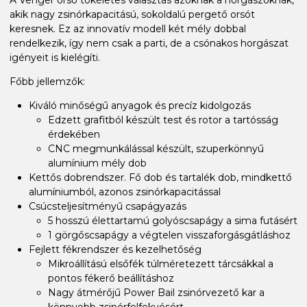
akik nagy zsinórkapacitású, sokoldalú pergető orsót
keresnek. Ez az innovatív modell két mély dobbal
rendelkezik, így nem csak a parti, de a csónakos horgászat
igényeit is kielégíti.
Főbb jellemzők:
Kiváló minőségű anyagok és precíz kidolgozás
Edzett grafitból készült test és rotor a tartósság
érdekében
CNC megmunkálással készült, szuperkönnyű
alumínium mély dob
Kettős dobrendszer. Fő dob és tartalék dob, mindkettő
alumíniumból, azonos zsinórkapacitással
Csúcsteljesítményű csapágyazás
5 hosszú élettartamú golyóscsapágy a sima futásért
1 görgőscsapágy a végtelen visszaforgásgátláshoz
Fejlett fékrendszer és kezelhetőség
Mikroállítású elsőfék túlméretezett tárcsákkal a
pontos fékerő beállításhoz
Nagy átmérőjű Power Bail zsinórvezető kar a
könnyebb zsinórfelfekvésért