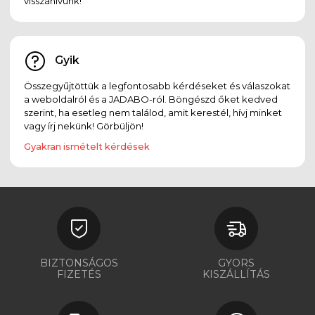
visszahívunk!
Gyik
Összegyűjtöttük a legfontosabb kérdéseket és válaszokat
a weboldalról és a JADABO-ról. Böngészd őket kedved
szerint, ha esetleg nem találod, amit kerestél, hívj minket
vagy írj nekünk! Görbüljön!
Gyakran ismételt kérdések
BIZTONSÁGOS
GYORS
FIZETÉS
KISZÁLLÍTÁS