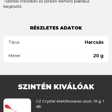
Többféle méretben és színben elérhető praktikus
kiegészítő.
RÉSZLETES ADATOK
Harcsás
Típus
20 g
Méret
SZINTÉN KIVÁLÓAK
CZ Crystal etetőkosaras úszó, 19 g, 1
db