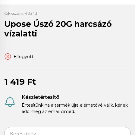
Cikkszám:
40343
Upose Úszó 20G harcsázó
vízalatti
Elfogyott
1 419 Ft
Készletértesítő
Értesítünk ha a termék újra elérhetővé válik, kérlek
add meg az email címed.