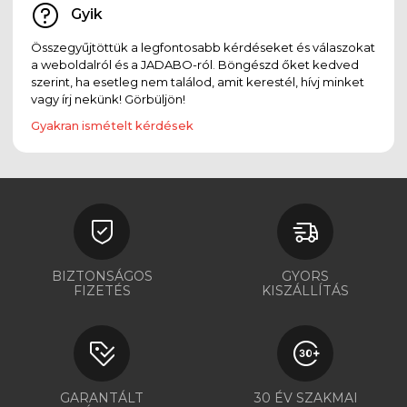
Gyik
Összegyűjtöttük a legfontosabb kérdéseket és válaszokat
a weboldalról és a JADABO-ról. Böngészd őket kedved
szerint, ha esetleg nem találod, amit kerestél, hívj minket
vagy írj nekünk! Görbüljön!
Gyakran ismételt kérdések
BIZTONSÁGOS
GYORS
FIZETÉS
KISZÁLLÍTÁS
GARANTÁLT
30 ÉV SZAKMAI