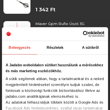
1 342 Ft
Maver Gpm Rufio Úszó 3G
1 313 Ft
Beleegyezés
Részletek
A sütikről
Maver Gpm Rufio Úszó 2G
A Jadabo weboldalon sütiket használunk a mérésekhez
és más marketing eszközökhöz.
1 313 Ft
A sütik segítenek abban, hogy a tartalmainkat és a neked
megjelenített hirdetéseket személyre tudjuk szabni, de
fontosak a közösségi funkciók biztosításához illetve az
Sensas Előkötött úszó Tina 1,50g 14/14
jadabo.com analitikájának elemzéséhez is.
Az adatokat felhasználjuk többek között a Google Ads és
Facebook Ads hirdetéseinkhez, ezáltal olyan tartalmakat