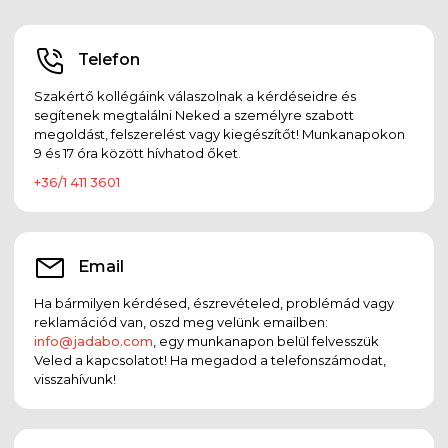
Telefon
Szakértő kollégáink válaszolnak a kérdéseidre és
segítenek megtalálni Neked a személyre szabott
megoldást, felszerelést vagy kiegészítőt! Munkanapokon
9 és 17 óra között hívhatod őket.
+36/1 411 3601
Email
Ha bármilyen kérdésed, észrevételed, problémád vagy
reklamációd van, oszd meg velünk emailben:
info@jadabo.com
, egy munkanapon belül felvesszük
Veled a kapcsolatot! Ha megadod a telefonszámodat,
visszahívunk!