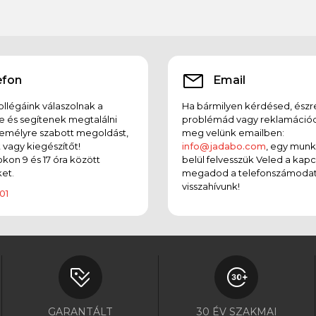
efon
Email
llégáink válaszolnak a
Ha bármilyen kérdésed, észr
e és segítenek megtalálni
problémád vagy reklamációd
emélyre szabott megoldást,
meg velünk emailben:
t vagy kiegészítőt!
info@jadabo.com
, egy mun
on 9 és 17 óra között
belül felvesszük Veled a kapc
et.
megadod a telefonszámodat
visszahívunk!
01
GARANTÁLT
30 ÉV SZAKMAI