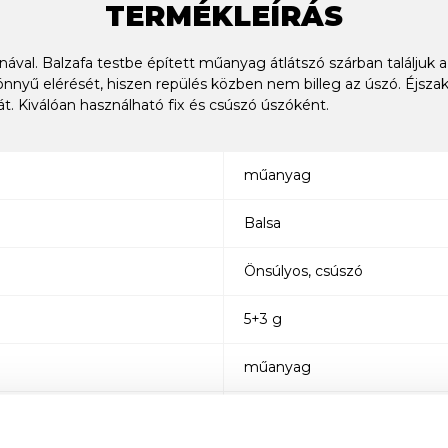
TERMÉKLEÍRÁS
ával. Balzafa testbe épített műanyag átlátszó szárban találjuk a
nyű elérését, hiszen repülés közben nem billeg az úszó. Éjszak
át. Kiválóan használható fix és csúszó úszóként.
műanyag
Balsa
Önsúlyos, csúszó
5+3 g
műanyag
Önsúlyos szárnyas