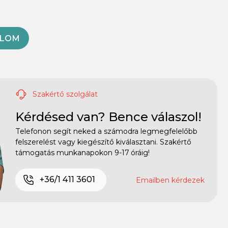
OLOM
Szakértő szolgálat
Kérdésed van? Bence válaszol!
Telefonon segít neked a számodra legmegfelelőbb
felszerelést vagy kiegészítő kiválasztani. Szakértő
támogatás munkanapokon 9-17 óráig!
+36/1 411 3601
Emailben kérdezek