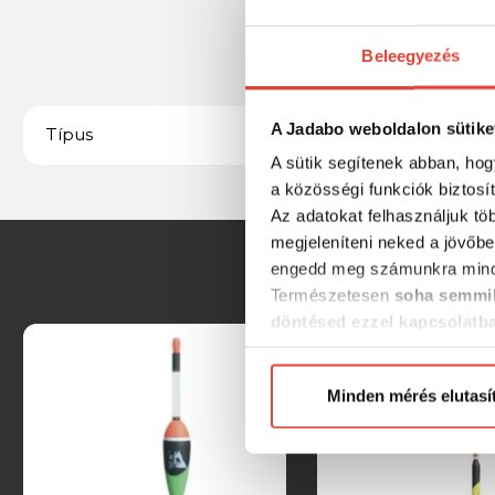
Beleegyezés
A Jadabo weboldalon sütike
Békéshalas
Típus
A sütik segítenek abban, hog
a közösségi funkciók biztosí
Az adatokat felhasználjuk tö
megjeleníteni neked a jövőbe
engedd meg számunkra mind
Természetesen
soha semmil
döntésed ezzel kapcsolatb
Előre is köszönjük!
Minden mérés elutasí