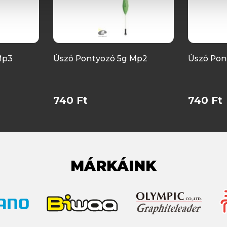
Mp3
Úszó Pontyozó 5g Mp2
Úszó Pon
740 Ft
740 Ft
MÁRKÁINK