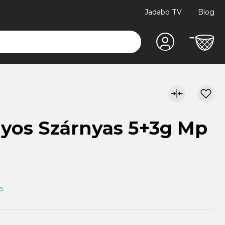
Jadabo TV
Blog
yos Szárnyas 5+3g Mp
ap