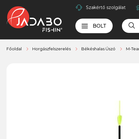
Szakértő szolgálat
BOLT
Főoldal
Horgászfelszerelés
Békéshalas Úszó
M-Tea