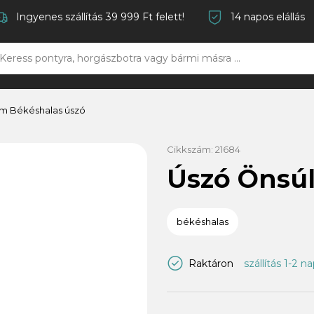
Ingyenes szállítás 39 999 Ft felett!
14 napos elállás
m Békéshalas úszó
Cikkszám:
21684
Úszó Önsúl
békéshalas
Raktáron
szállítás 1-2 n