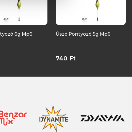
tyozó 6g Mp6
Úszó Pontyozó 5g Mp6
740 Ft