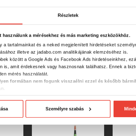
RÉSZLETES ADATOK
Részletek
t használunk a mérésekhez és más marketing eszközökhöz.
y a tartalmainkat és a neked megjelenített hirdetéseket személy
tásához illetve az jadabo.com analitikájának elemzéséhez is.
bbek között a Google Ads és Facebook Ads hirdetéseinkhez, ezál
n is, amit érdekesnek vagy hasznosnak találhatsz. Ennek a biz
SZINTÉN KIVÁLÓAK
en mérés használatát.
yen formában nem fogunk visszaélni ezzel és később bármi
an.
tása
Személyre szabás
Mind