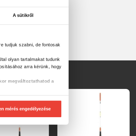
A sütikről
re tudjuk szabni, de fontosak
tal olyan tartalmakat tudunk
tosításához
arra kérünk, hogy
kor megváltoztathatod a
en mérés engedélyezése