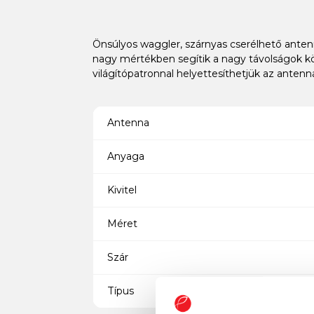
Önsúlyos waggler, szárnyas cserélhető antenn
nagy mértékben segítik a nagy távolságok kön
világítópatronnal helyettesíthetjük az antenn
Antenna
Anyaga
Kivitel
Méret
Szár
Típus