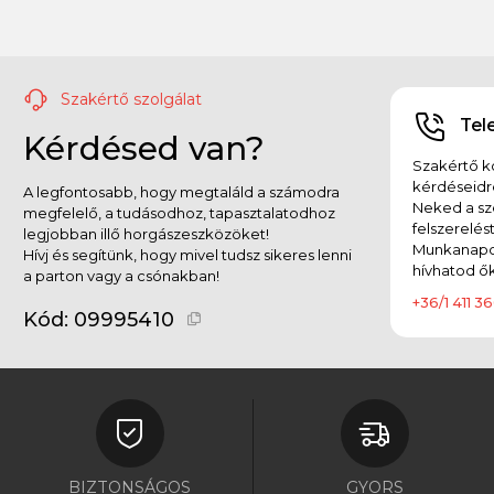
Szakértő szolgálat
Tel
Kérdésed van?
Szakértő ko
kérdéseidr
A legfontosabb, hogy megtaláld a számodra
Neked a sz
megfelelő, a tudásodhoz, tapasztalatodhoz
felszerelés
legjobban illő horgászeszközöket!
Munkanapok
Hívj és segítünk, hogy mivel tudsz sikeres lenni
hívhatod ők
a parton vagy a csónakban!
+36/1 411 36
Kód:
09995410
BIZTONSÁGOS
GYORS