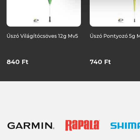
Úszó Világítócsöves 12g Mv5
Úszó Pontyozó 5g 
840 Ft
740 Ft