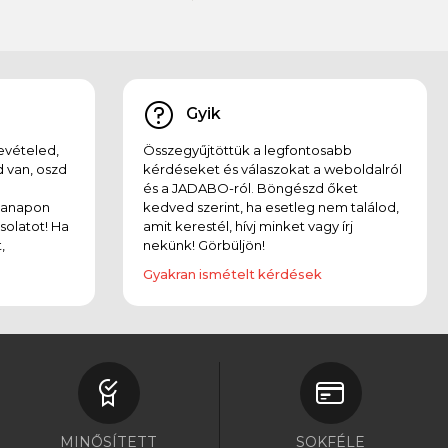
Gyik
evételed,
Összegyűjtöttük a legfontosabb
 van, oszd
kérdéseket és válaszokat a weboldalról
és a JADABO-ról. Böngészd őket
kanapon
kedved szerint, ha esetleg nem találod,
solatot! Ha
amit kerestél, hívj minket vagy írj
,
nekünk! Görbüljön!
Gyakran ismételt kérdések
MINŐSÍTETT
SOKFÉLE