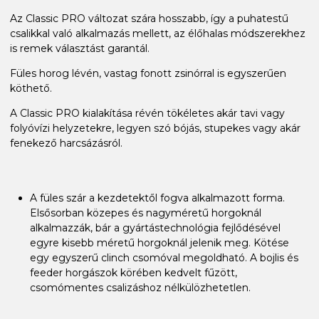
Az Classic PRO változat szára hosszabb, így a puhatestű
csalikkal való alkalmazás mellett, az élőhalas módszerekhez
is remek választást garantál.
Füles horog lévén, vastag fonott zsinórral is egyszerűen
köthető.
A Classic PRO kialakítása révén tökéletes akár tavi vagy
folyóvízi helyzetekre, legyen szó bójás, stupekes vagy akár
fenekező harcsázásról.
A füles szár a kezdetektől fogva alkalmazott forma.
Elsősorban közepes és nagyméretű horgoknál
alkalmazzák, bár a gyártástechnológia fejlődésével
egyre kisebb méretű horgoknál jelenik meg. Kötése
egy egyszerű clinch csomóval megoldható. A bojlis és
feeder horgászok körében kedvelt fűzött,
csomómentes csalizáshoz nélkülözhetetlen.