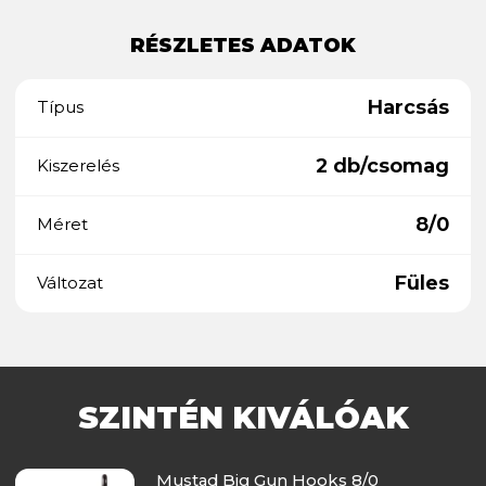
RÉSZLETES ADATOK
Harcsás
Típus
2 db/csomag
Kiszerelés
8/0
Méret
Füles
Változat
SZINTÉN KIVÁLÓAK
Mustad Big Gun Hooks 8/0