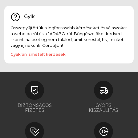
Gyik
Összegyűjtöttük a legfontosabb kérdéseket és válaszokat
a weboldalról és a JADABO-ról. Böngészd őket kedved
szerint, ha esetleg nem találod, amit kerestél, hívj minket
vagy írj nekünk! Görbüljön!
Gyakran ismételt kérdések
BIZTONSÁGOS
GYORS
FIZETÉS
KISZÁLLÍTÁS