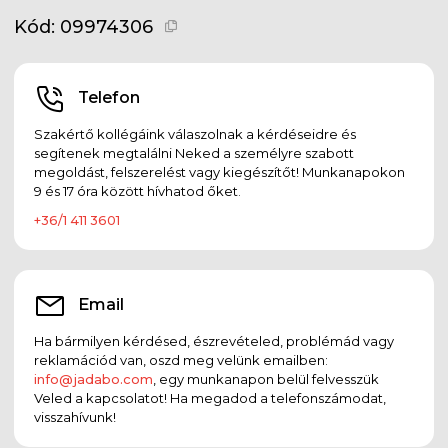
Kód:
09974306
Telefon
Szakértő kollégáink válaszolnak a kérdéseidre és
segítenek megtalálni Neked a személyre szabott
megoldást, felszerelést vagy kiegészítőt! Munkanapokon
9 és 17 óra között hívhatod őket.
+36/1 411 3601
Email
Ha bármilyen kérdésed, észrevételed, problémád vagy
reklamációd van, oszd meg velünk emailben:
info@jadabo.com
, egy munkanapon belül felvesszük
Veled a kapcsolatot! Ha megadod a telefonszámodat,
visszahívunk!