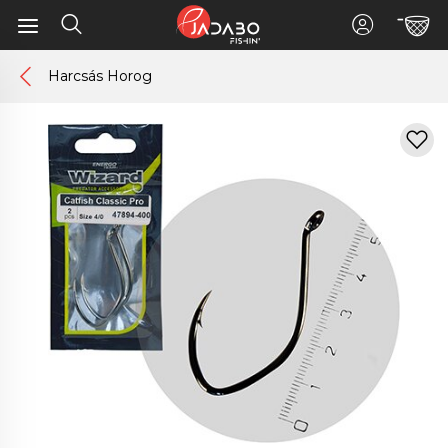
Harcsás Horog