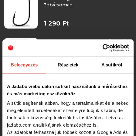
3db/csomag
1 290 Ft
Koós Horog Ms4310Hccpptfe Beak
Hooks Forged Reversed Ringed Hc
Cut Point 8/0
Beleegyezés
Részletek
A sütikről
1 290 Ft
Wizard Catfish Classic Pro 4/0 2db/cs
A Jadabo weboldalon sütiket használunk a mérésekhez
horog
és más marketing eszközökhöz.
A sütik segítenek abban, hogy a tartalmainkat és a neked
1 190 Ft
megjelenített hirdetéseket személyre tudjuk szabni, de
fontosak a közösségi funkciók biztosításához illetve az
jadabo.com analitikájának elemzéséhez is.
Mustad Beak Hooks, Big Red 4
10db/csomag horog
Az adatokat felhasználjuk többek között a Google Ads és