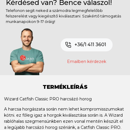
Kérdésed van? Bence válaszol!
Telefonon segít neked a számodra legmegfelelőbb
felszerelést vagy kiegészítő kiválasztani. Szakértő támogatás
munkanapokon 9-17 óráig!
+36/1 411 3601
Emailben kérdezek
TERMÉKLEÍRÁS
Wizard Catfish Classic PRO harcsázó horog
A harcsa horgászata során nem lehet kompromisszumokat
kötni. ez főleg igaz a horgok kiválasztása során is. A Wizard
rablóhalas szegmensünkben ezen vonal mentén készült el
a legújabb harcsázó horog szériánk, a Catfish Classic PRO.