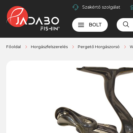
Szakértő szolgálat
BOLT
Főoldal
Horgászfelszerelés
Pergető Horgászorsó
W