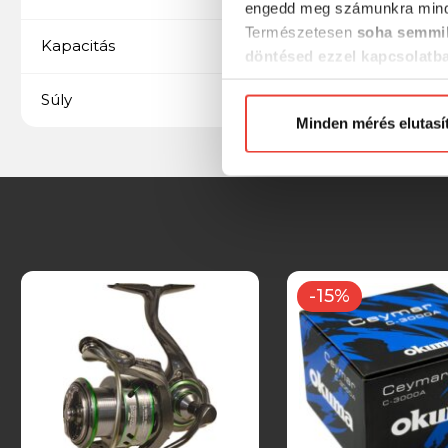
engedd meg számunkra mind
Természetesen
soha semmil
0,20 mm / 270 m
Kapacitás
döntésed ezzel kapcsolatb
Előre is köszönjük!
268 g
Súly
Minden mérés elutasí
-15%