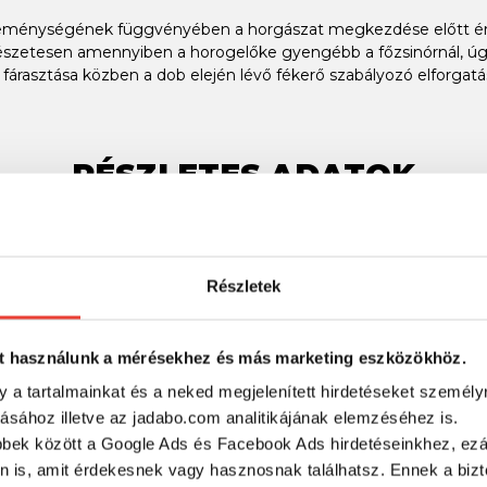
t keménységének függvényében a horgászat megkezdése előtt érd
szetesen amennyiben a horogelőke gyengébb a főzsinórnál, úgy f
al fárasztása közben a dob elején lévő fékerő szabályozó elforgat
RÉSZLETES ADATOK
Részletek
t használunk a mérésekhez és más marketing eszközökhöz.
y a tartalmainkat és a neked megjelenített hirdetéseket személy
tásához illetve az jadabo.com analitikájának elemzéséhez is.
bbek között a Google Ads és Facebook Ads hirdetéseinkhez, ezál
n is, amit érdekesnek vagy hasznosnak találhatsz. Ennek a biz