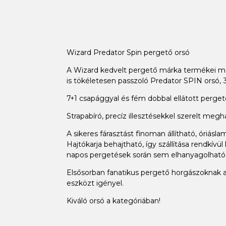
Wizard Predator Spin pergető orsó
A Wizard kedvelt pergető márka termékei már
is tökéletesen passzoló Predator SPIN orsó,
7+1 csapággyal és fém dobbal ellátott perget
Strapabíró, precíz illesztésekkel szerelt me
A sikeres fárasztást finoman állítható, óriásl
Hajtókarja behajtható, így szállítása rendkív
napos pergetések során sem elhanyagolható
Elsősorban fanatikus pergető horgászoknak
eszközt igényel.
Kiváló orsó a kategóriában!