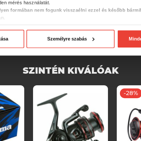
en mérés használatát.
yen formában nem fogunk visszaélni ezzel és később bármi
an.
tása
Személyre szabás
Mind
SZINTÉN KIVÁLÓAK
-28%