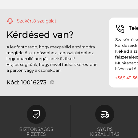
Szakértő szolgálat
Tel
Kérdésed van?
Szakértő ko
kérdéseidr
A legfontosabb, hogy megtaláld a számodra
Neked a sz
megfelelő, a tudásodhoz, tapasztalatodhoz
felszerelés
legjobban illő horgászeszközöket!
Munkanapok
Hívj és segítünk, hogy mivel tudsz sikeres lenni
hívhatod ők
a parton vagy a csónakban!
+36/1 411 36
Kód:
10016273
BIZTONSÁGOS
GYORS
FIZETÉS
KISZÁLLÍTÁS