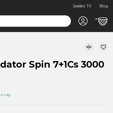
Jadabo TV
Blog
dator Spin 7+1Cs 3000
1-4 nap