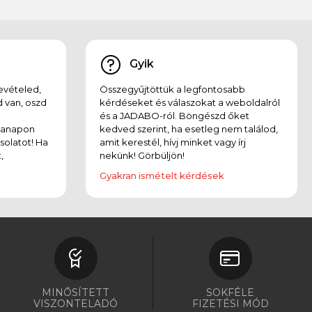
Gyik
evételed,
Összegyűjtöttük a legfontosabb
 van, oszd
kérdéseket és válaszokat a weboldalról
és a JADABO-ról. Böngészd őket
kanapon
kedved szerint, ha esetleg nem találod,
solatot! Ha
amit kerestél, hívj minket vagy írj
,
nekünk! Görbüljön!
Gyakran ismételt kérdések
MINŐSÍTETT
SOKFÉLE
VISZONTELADÓ
FIZETÉSI MÓD