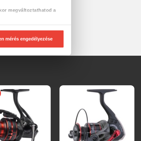
kor megváltoztathatod a
en mérés engedélyezése