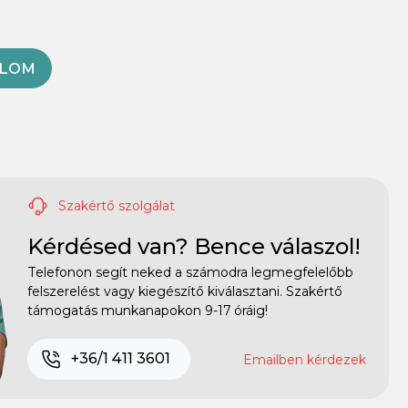
OLOM
Szakértő szolgálat
Kérdésed van? Bence válaszol!
Telefonon segít neked a számodra legmegfelelőbb
felszerelést vagy kiegészítő kiválasztani. Szakértő
támogatás munkanapokon 9-17 óráig!
+36/1 411 3601
Emailben kérdezek