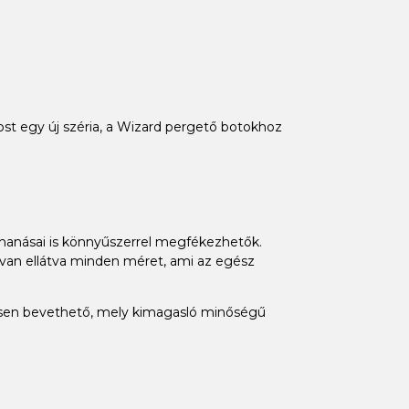
st egy új széria, a Wizard pergető botokhoz
kirohanásai is könnyűszerrel megfékezhetők.
al van ellátva minden méret, ami az egész
esen bevethető, mely kimagasló minőségű