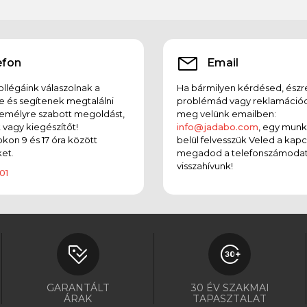
efon
Email
llégáink válaszolnak a
Ha bármilyen kérdésed, észr
e és segítenek megtalálni
problémád vagy reklamációd
emélyre szabott megoldást,
meg velünk emailben:
t vagy kiegészítőt!
info@jadabo.com
, egy mun
on 9 és 17 óra között
belül felvesszük Veled a kapc
et.
megadod a telefonszámodat
visszahívunk!
01
GARANTÁLT
30 ÉV SZAKMAI
ÁRAK
TAPASZTALAT