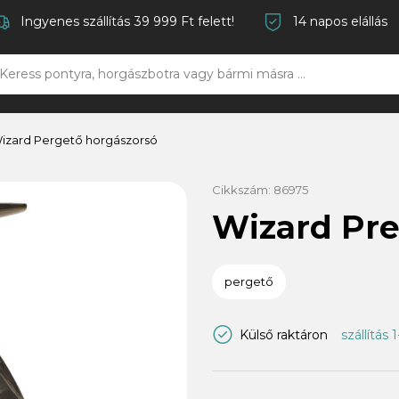
Ingyenes szállítás 39 999 Ft felett!
14 napos elállás
izard Pergető horgászorsó
Cikkszám:
86975
Wizard Pre
pergető
Külső raktáron
szállítás 