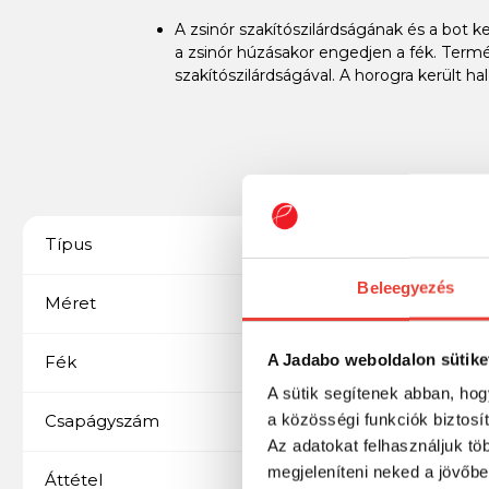
A zsinór szakítószilárdságának és a bo
a zsinór húzásakor engedjen a fék. Termé
szakítószilárdságával. A horogra került h
Pergető
Típus
Beleegyezés
3000
Méret
A Jadabo weboldalon sütike
Elsőfékes
Fék
A sütik segítenek abban, hog
7+1
a közösségi funkciók biztosí
Csapágyszám
Az adatokat felhasználjuk tö
megjeleníteni neked a jövőbe
5.7:1
Áttétel