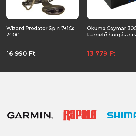
Wizard Predator Spin 7+1Cs
Okuma Ceymar 30
2000
Pergető horgászor
16 990 Ft
13 779 Ft