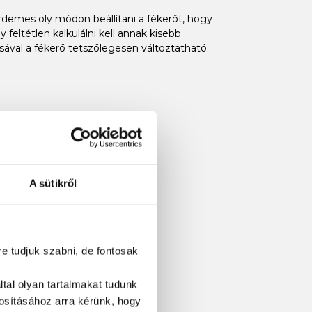
emes oly módon beállítani a fékerőt, hogy
eltétlen kalkulálni kell annak kisebb
ásával a fékerő tetszőlegesen változtatható.
A sütikről
re tudjuk szabni, de fontosak
tal olyan tartalmakat tudunk
tosításához
arra kérünk, hogy