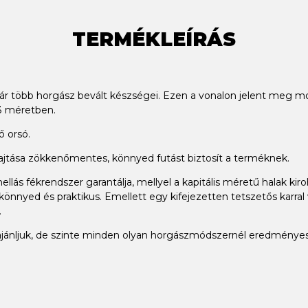
TERMÉKLEÍRÁS
 több horgász bevált készségei. Ezen a vonalon jelent meg mo
 3 méretben.
ő orsó.
ghajtása zökkenőmentes, könnyed futást biztosít a terméknek.
amellás fékrendszer garantálja, mellyel a kapitális méretű halak 
ül könnyed és praktikus. Emellett egy kifejezetten tetszetős karr
.
 ajánljuk, de szinte minden olyan horgászmódszernél eredmény