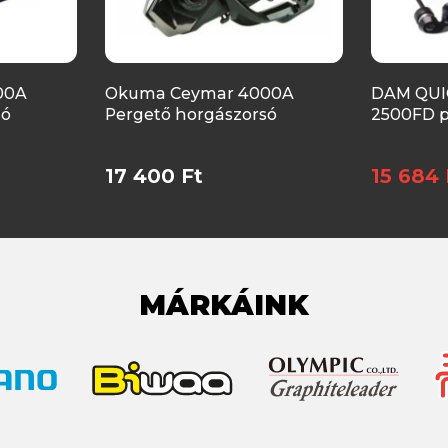
00A
Okuma Ceymar 4000A
DAM QUI
só
Pergető horgászorsó
2500FD p
17 400 Ft
15 684 
MÁRKÁINK