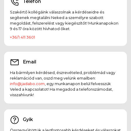
Telefon
Szakértő kollégáink válaszolnak a kérdéseidre és
segítenek megtalálni Neked a személyre szabott
megoldást, felszerelést vagy kiegészítőt! Munkanapokon
9 és 17 óra között hívhatod őket.
+36/1 411 3601
Email
Ha bármilyen kérdésed, észrevételed, problémád vagy
reklamációd van, oszd meg velünk emailben:
info@jadabo.com
, egy munkanapon belül felvesszük
Veled a kapcsolatot! Ha megadod a telefonszámodat,
visszahívunk!
Gyik
Összegyűjtöttük a legfontosabb kérdéseket és válaszokat