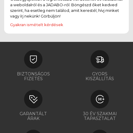
a weboldalról és a JADABO-ról. Böngészd őket kedved
szerint, ha esetleg nem találod, amit kerestél, hívj minket
vagy írj nekünk! Görbüljön!
Gyakran ismételt kérdések
BIZTONSÁGOS
GYORS
FIZETÉS
KISZÁLLÍTÁS
GARANTÁLT
30 ÉV SZAKMAI
ÁRAK
TAPASZTALAT