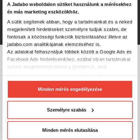
Tormentor 3-Pack Small műcsali
A Jadabo weboldalon sütiket használunk a mérésekhez
szett
és más marketing eszközökhöz.
A sütik segítenek abban, hogy a tartalmainkat és a neked
8 650 Ft
megjelenített hirdetéseket személyre tudjuk szabni, de
fontosak a közösségi funkciók biztosításához illetve az
jadabo.com analitikájának elemzéséhez is.
Az adatokat felhasználjuk többek között a Google Ads és
Facebook Ads hirdetéseinkhez, ezáltal olyan tartalmakat
MÁRKÁINK
tudunk megjeleníteni neked a jövőben is, amit
érdekesnek vagy hasznosnak találhatsz. Ennek a
biztosításához
arra kérünk, hogy engedd meg
számunkra minden mérés használatát.
Minden mérés engedélyezése
Természetesen
soha semmilyen formában nem fogunk
visszaélni ezzel és később bármikor
Személyre szabás
megváltoztathatod a döntésed ezzel kapcsolatban.
Előre is köszönjük!
Minden mérés elutasítása