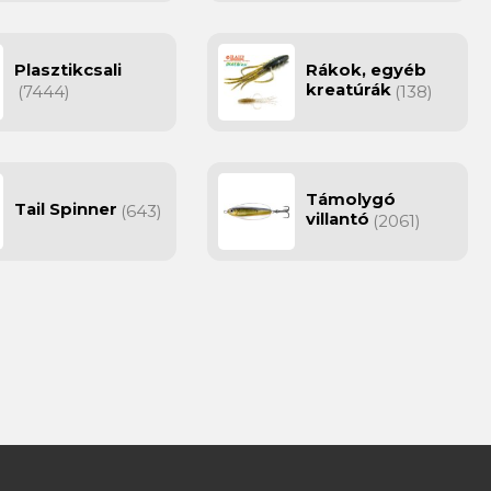
Plasztikcsali
Rákok, egyéb
kreatúrák
(7444)
(138)
Támolygó
Tail Spinner
(643)
villantó
(2061)