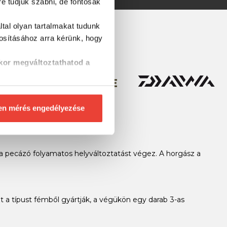
re tudjuk szabni, de fontosak
tal olyan tartalmakat tudunk
tosításához
arra kérünk, hogy
kor megváltoztathatod a
en mérés engedélyezése
 a pecázó folyamatos helyváltoztatást végez. A horgász a
t a típust fémből gyártják, a végükön egy darab 3-as