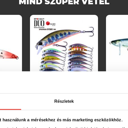
MIND SZUPER VÉTEL
ki 60S
Duo Spearhead Ryuki 50S
Salmo Wo
wobbler
Részletek
66 változat
15 változa
4 990 Ft
4 490 
t használunk a mérésekhez és más marketing eszközökhöz.