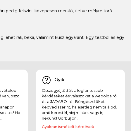
án pedig felszíni, közepesen merülő, illetve mélyre törő
lehet rák, béka, valamint küsz egyaránt. Egy testből és egy
Gyik
evételed,
Összegyűjtöttük a legfontosabb
 van, oszd
kérdéseket és válaszokat a weboldalról
és a JADABO-ról. Böngészd őket
kanapon
kedved szerint, ha esetleg nem találod,
solatot! Ha
amit kerestél, hívj minket vagy írj
,
nekünk! Görbüljön!
Gyakran ismételt kérdések