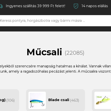
Ingyenes szállítás 39 999 Ft felett!
14 napos elállás
Műcsali
(22085)
lyekből szerencsére manapság hatalmas a kínálat. Vannak villan
nk, amely a ragadozóhalas pecázást jelenti. A műcsalira viszont
og)
Blade csali
(106)
(463)