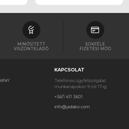
MINŐSÍTETT
SOKFÉLE
VISZONTELADÓ
FIZETÉSI MÓD
KAPCSOLAT
shin'
Telefonos ügyfélszolgálat
munkanapokon 9-től 17-ig
+36/1 411 3601
info@jadabo.com