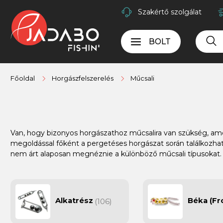
Szakértő szolgálat
BOLT
Főoldal
Horgászfelszerelés
Műcsali
Van, hogy bizonyos horgászathoz műcsalira van szükség, ame
megoldással főként a pergetéses horgászat során találkozhatu
nem árt alaposan megnéznie a különböző műcsali típusokat.
Alkatrész
Béka (Fr
(106)