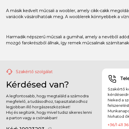
A másik kedvelt műcsali a woobler, amely cikk-cakk megoldássa
variációk vásárolhatóak meg. A wooblerek könnyebbek a vízné
Harmadik népszerű műcsali a gumihal, amely a nevéből adódó
mozgó farokrészből állnak, így remek műcsalinak számítanak
Szakértő szolgálat
Tel
Kérdésed van?
Szakértő ko
kérdéseidr
A legfontosabb, hogy megtaláld a számodra
Neked a sz
megfelelő, a tudásodhoz, tapasztalatodhoz
felszerelés
legjobban illő horgászeszközöket!
Munkanapok
Hívj és segítünk, hogy mivel tudsz sikeres lenni
hívhatod ők
a parton vagy a csónakban!
+36/1 411 36