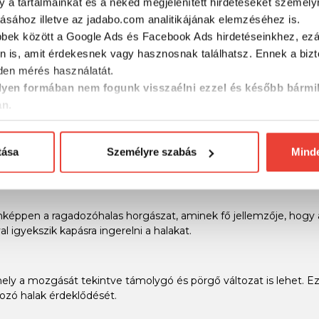
y a tartalmainkat és a neked megjelenített hirdetéseket személy
tásához illetve az jadabo.com analitikájának elemzéséhez is.
bbek között a Google Ads és Facebook Ads hirdetéseinkhez, ezál
n is, amit érdekesnek vagy hasznosnak találhatsz. Ennek a biz
MÁRKÁINK
en mérés használatát.
yen formában nem fogunk visszaélni ezzel és később bármi
an.
tása
Személyre szabás
Mind
onképpen a ragadozóhalas horgászat, aminek fő jellemzője, hogy
l igyekszik kapásra ingerelni a halakat.
mely a mozgását tekintve támolygó és pörgő változat is lehet. Ez
adozó halak érdeklődését.