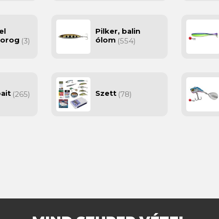
el
Pilker, balin
horog
ólom
(3)
(554)
ait
Szett
(265)
(78)