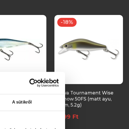
-18%
bbler Thrill Th5
Daiwa Tournament Wise
Minnow 50FS (matt ayu,
A sütikről
t
5.0cm, 5.2g)
5 399 Ft
Ft