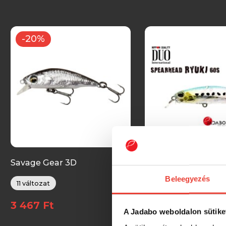
-20%
Savage Gear 3D
Duo Spearhead Ryu
STICKLEBAIT TWITCH
wobbler
Beleegyezés
wobbler
11 változat
42 változat
3 467 Ft
5 090 Ft
A Jadabo weboldalon sütike