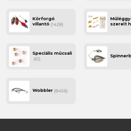
Körforgó
Műléggy
villantó
szerelt 
(1428)
Speciális műcsali
Spinnerb
(61)
Wobbler
(8456)