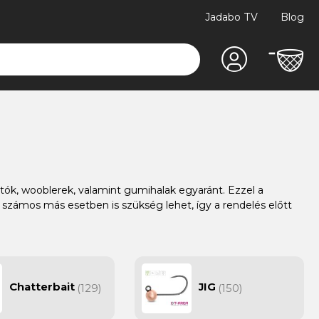
Jadabo TV
Blog
tók, wooblerek, valamint gumihalak egyaránt. Ezzel a
 számos más esetben is szükség lehet, így a rendelés előtt
Chatterbait
JIG
(129)
(150)