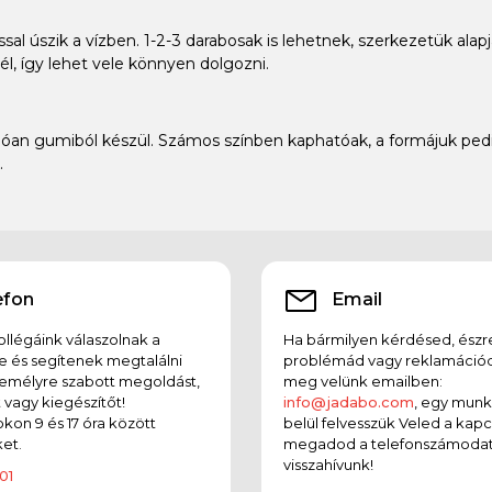
l úszik a vízben. 1-2-3 darabosak is lehetnek, szerkezetük alapj
l, így lehet vele könnyen dolgozni.
an gumiból készül. Számos színben kaphatóak, a formájuk pedig 
.
efon
Email
llégáink válaszolnak a
Ha bármilyen kérdésed, észr
e és segítenek megtalálni
problémád vagy reklamációd
emélyre szabott megoldást,
meg velünk emailben:
t vagy kiegészítőt!
info@jadabo.com
, egy mun
on 9 és 17 óra között
belül felvesszük Veled a kapc
et.
megadod a telefonszámodat
visszahívunk!
01