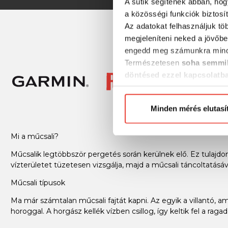
A sütik segítenek abban, hog
a közösségi funkciók biztosí
Az adatokat felhasználjuk tö
megjeleníteni neked a jövőbe
engedd meg számunkra mind
Természetesen
soha semmil
döntésed ezzel kapcsolatb
Előre is köszönjük!
Minden mérés elutasí
Mi a műcsali?
Műcsalik legtöbbször pergetés során kerülnek elő. Ez tulajd
vízterületet tüzetesen vizsgálja, majd a műcsali táncoltatásáva
Műcsali típusok
Ma már számtalan műcsali fajtát kapni. Az egyik a villantó, a
horoggal. A horgász kellék vízben csillog, így keltik fel a rag