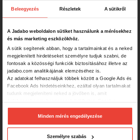
SZINTÉN KIVÁLÓAK
Beleegyezés
Részletek
A sütikről
ANACONDA Extension Pod Pro
bottartó állvány / aluminium
A Jadabo weboldalon sütiket használunk a mérésekhez
és más marketing eszközökhöz.
44 000 Ft
A sütik segítenek abban, hogy a tartalmainkat és a neked
megjelenített hirdetéseket személyre tudjuk szabni, de
fontosak a közösségi funkciók biztosításához illetve az
ANACONDA Magist Rod Pod
jadabo.com analitikájának elemzéséhez is.
Az adatokat felhasználjuk többek között a Google Ads és
Facebook Ads hirdetéseinkhez, ezáltal olyan tartalmakat
26 000 Ft
tudunk megjeleníteni neked a jövőben is, amit
érdekesnek vagy hasznosnak találhatsz. Ennek a
biztosításához
arra kérünk, hogy engedd meg
ANACONDA BLAXX PRO Pod
számunkra minden mérés használatát.
Minden mérés engedélyezése
bottartó állvány
Természetesen
soha semmilyen formában nem fogunk
visszaélni ezzel és később bármikor
-29%
19 999 Ft
Személyre szabás
megváltoztathatod a döntésed ezzel kapcsolatban.