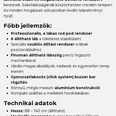
keresnek. Sokoldalúságának köszönhetően minden terepen
és minden horgászati szituációban kiváló teljesítményt
nyújt.
Főbb jellemzők:
Professzionális, 4 lábas rod pod rendszer
6 állítható láb
a tökéletes stabilitásért
Speciális
csuklós állítási rendszer
a lábak
pozicionálásához
Finoman állítható lábszög
precíz fogazott
mechanikával
Ideális magas akadályok, nádasok és egyenetlen terep
esetén
Gyorscsatlakozós (click system) buzzer bar
rögzítés
Könnyű, mégis masszív
alumínium konstrukció
Kompakt szállítás a mellékelt hordtáskában
Technikai adatok
Hossz:
88 – 140 cm (állítható)