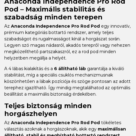
Anaconda Independence Pro Rod
Pod – Maximális stabilitás és
szabadság minden terepen
Az
Anaconda Independence Pro Rod Pod
egy innovatív,
prémium kategóriás bottartó rendszer, amely teljes
szabadságot és rugalmasságot kínál a horgászat során.
Legyen szó magas nádasról, akadós terepről vagy nehezen
megközelíthető partszakaszról, ez a rod pod minden
helyzetben megállja a helyét.
A 4 lábas kialakítás és a
6 állítható láb
garantálja a kiváló
stabilitást, míg a speciális csuklós mechanizmusnak
köszönhetően a lábak pozíciója és szöge pontosan az adott
terephez igazítható. Így mindig megtalálhatod az optimális
beállítást a maximális biztonság érdekében.
Teljes biztonság minden
horgászhelyen
Az
Anaconda Independence Pro Rod Pod
tökéletes
választás azoknak a horgászoknak, akik egy
maximálisan
állítható, stabil és megbízható bottartó rendszert