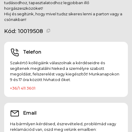
tudásodhoz, tapasztalatodhoz legjobban illő
horgászeszközöket!
Hívj és segítünk, hogy mivel tudsz sikeres lenni a parton vagy a
csónakban!
Kód:
10019508
Telefon
Szakértő kollégáink válaszolnak a kérdéseidre és
segítenek megtalálni Neked a személyre szabott
megoldást, felszerelést vagy kiegészítőt! Munkanapokon
9 és 17 óra között hívhatod őket.
+36/1 411 3601
Email
Ha bármilyen kérdésed, észrevételed, problémád vagy
reklamációd van, oszd meg velünk emailben: