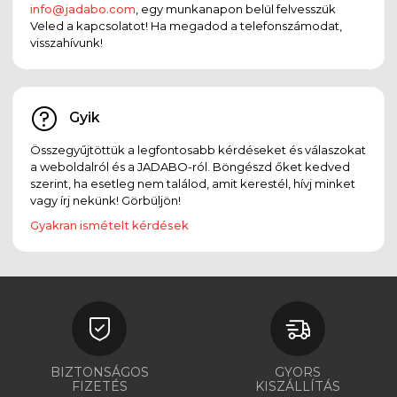
info@jadabo.com
, egy munkanapon belül felvesszük
Veled a kapcsolatot! Ha megadod a telefonszámodat,
visszahívunk!
Gyik
Összegyűjtöttük a legfontosabb kérdéseket és válaszokat
a weboldalról és a JADABO-ról. Böngészd őket kedved
szerint, ha esetleg nem találod, amit kerestél, hívj minket
vagy írj nekünk! Görbüljön!
Gyakran ismételt kérdések
BIZTONSÁGOS
GYORS
FIZETÉS
KISZÁLLÍTÁS