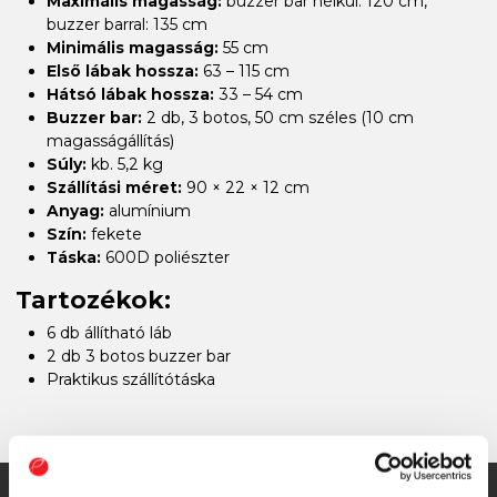
Maximális magasság:
buzzer bar nélkül: 120 cm,
buzzer barral: 135 cm
Minimális magasság:
55 cm
Első lábak hossza:
63 – 115 cm
Hátsó lábak hossza:
33 – 54 cm
Buzzer bar:
2 db, 3 botos, 50 cm széles (10 cm
magasságállítás)
Súly:
kb. 5,2 kg
Szállítási méret:
90 × 22 × 12 cm
Anyag:
alumínium
Szín:
fekete
Táska:
600D poliészter
Tartozékok:
6 db állítható láb
2 db 3 botos buzzer bar
Praktikus szállítótáska