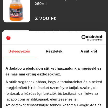
250ml
2 700 Ft
HALDORÁDÓ SpéciAdditive - Csípős
Barack
Beleegyezés
Részletek
A sütikről
2 490 Ft
SBS Method Feeder Liquid Natural
A Jadabo weboldalon sütiket használunk a mérésekhez
250 Ml
és más marketing eszközökhöz.
RRP:
2 490 Ft
A sütik segítenek abban, hogy a tartalmainkat és a neked
2 290 Ft
megjelenített hirdetéseket személyre tudjuk szabni, de
fontosak a közösségi funkciók biztosításához illetve az
jadabo.com analitikájának elemzéséhez is.
SBS Method Feeder Liquid Ace
Lobworm 250 Ml
Az adatokat felhasználjuk többek között a Google Ads és