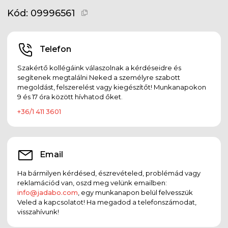
Kód:
09996561
Telefon
Szakértő kollégáink válaszolnak a kérdéseidre és
segítenek megtalálni Neked a személyre szabott
megoldást, felszerelést vagy kiegészítőt! Munkanapokon
9 és 17 óra között hívhatod őket.
+36/1 411 3601
Email
Ha bármilyen kérdésed, észrevételed, problémád vagy
reklamációd van, oszd meg velünk emailben:
info@jadabo.com
, egy munkanapon belül felvesszük
Veled a kapcsolatot! Ha megadod a telefonszámodat,
visszahívunk!