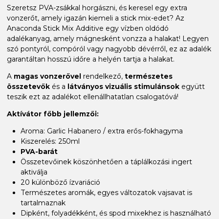
Szeretsz PVA-zsákkal horgászni, és keresel egy extra
vonzerőt, amely igazán kiemeli a stick mix-edet? Az
Anaconda Stick Mix Additive egy vízben oldódó
adalékanyag, amely mágnesként vonzza a halakat! Legyen
szó pontyról, compóról vagy nagyobb dévérről, ez az adalék
garantáltan hosszú időre a helyén tartja a halakat.
A
magas vonzerővel
rendelkező,
természetes
összetevők
és a
látványos vizuális stimulánsok
együtt
teszik ezt az adalékot ellenállhatatlan csalogatóvá!
Aktívátor főbb jellemzői:
Aroma: Garlic Habanero / extra erős-fokhagyma
Kiszerelés: 250ml
PVA-barát
Összetevőinek köszönhetően a táplálkozási ingert
aktiválja
20 különböző ízvariáció
Természetes aromák, egyes változatok vajsavat is
tartalmaznak
Dipként, folyadékként, és spod mixekhez is használható