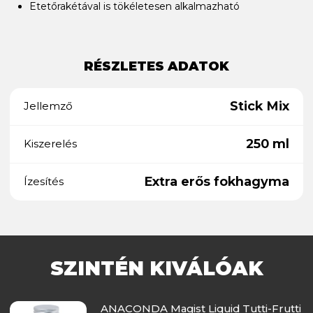
Etetőrakétával is tökéletesen alkalmazható
RÉSZLETES ADATOK
Stick Mix
Jellemző
250 ml
Kiszerelés
Extra erős fokhagyma
Ízesítés
SZINTÉN KIVÁLÓAK
ANACONDA Magist Liquid Tutti-Frutti