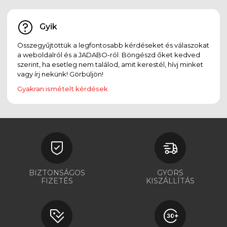
Gyik
Összegyűjtöttük a legfontosabb kérdéseket és válaszokat
a weboldalról és a JADABO-ról. Böngészd őket kedved
szerint, ha esetleg nem találod, amit kerestél, hívj minket
vagy írj nekünk! Görbüljön!
Gyakran ismételt kérdések
BIZTONSÁGOS
GYORS
FIZETÉS
KISZÁLLÍTÁS