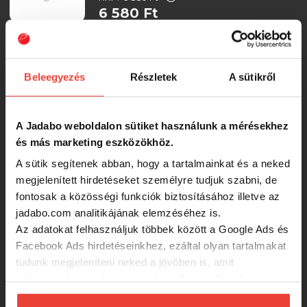
6 580 Ft
WESTIN Ricky the Roach Multi
Jointed R2F 14cm 41g Firetiger Rudd
Beleegyezés
Részletek
A sütikről
1pc
RRP:
6 850 Ft
6 580 Ft
A Jadabo weboldalon sütiket használunk a mérésekhez
és más marketing eszközökhöz.
WESTIN Ricky the Roach Multi
Jointed R2F 14cm 41g Glitter Roach
A sütik segítenek abban, hogy a tartalmainkat és a neked
1pc
megjelenített hirdetéseket személyre tudjuk szabni, de
RRP:
6 850 Ft
fontosak a közösségi funkciók biztosításához illetve az
6 580 Ft
jadabo.com analitikájának elemzéséhez is.
Az adatokat felhasználjuk többek között a Google Ads és
WESTIN Ricky the Roach Multi
Facebook Ads hirdetéseinkhez, ezáltal olyan tartalmakat
Jointed R2F 14cm 41g Redlight Roach
tudunk megjeleníteni neked a jövőben is, amit
1pc
érdekesnek vagy hasznosnak találhatsz. Ennek a
RRP:
6 850 Ft
biztosításához
arra kérünk, hogy engedd meg
6 580 Ft