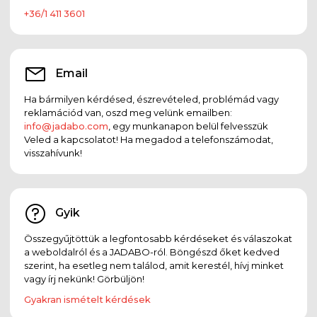
+36/1 411 3601
Email
Ha bármilyen kérdésed, észrevételed, problémád vagy
reklamációd van, oszd meg velünk emailben:
info@jadabo.com
, egy munkanapon belül felvesszük
Veled a kapcsolatot! Ha megadod a telefonszámodat,
visszahívunk!
Gyik
Összegyűjtöttük a legfontosabb kérdéseket és válaszokat
a weboldalról és a JADABO-ról. Böngészd őket kedved
szerint, ha esetleg nem találod, amit kerestél, hívj minket
vagy írj nekünk! Görbüljön!
Gyakran ismételt kérdések