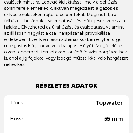
csalétek mintáira. Lebegő kialakítással, mely a behúzás
során felfelé emelkedik, aktívan megközelíti a gazos és
sziklás területeken rejtőző célpontokat. Megmutatja a
felhúzott hullámok teaser hatását, és erőteljesen vonzza a
halakat. Élvezheted az újrahúzást és csalogatást, valamint
az állásban hagyást a csali harapásának provokálása
érdekében. Ezenkívül lassú zuhanás közben enyhe forgó
mozgást is kifejt, növelve a harapás esélyét. Megfelelő az
olyan tengerparti területeken történő felszíni horgászathoz
is, ahol a jig fejekkel vagy lebegő műcsalikkal való horgászat
nehézkes.
RÉSZLETES ADATOK
Topwater
Típus
55 mm
Hossz