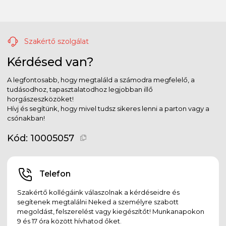
Szakértő szolgálat
Kérdésed van?
A legfontosabb, hogy megtaláld a számodra megfelelő, a
tudásodhoz, tapasztalatodhoz legjobban illő
horgászeszközöket!
Hívj és segítünk, hogy mivel tudsz sikeres lenni a parton vagy a
csónakban!
Kód:
10005057
Telefon
Szakértő kollégáink válaszolnak a kérdéseidre és
segítenek megtalálni Neked a személyre szabott
megoldást, felszerelést vagy kiegészítőt! Munkanapokon
9 és 17 óra között hívhatod őket.