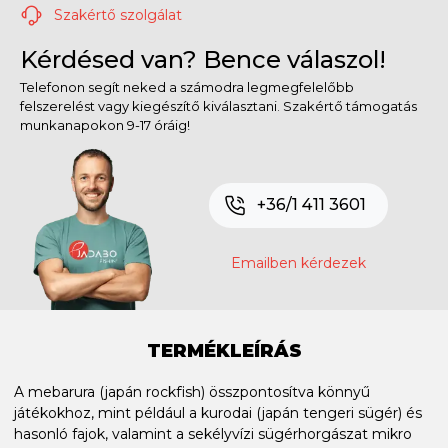
Szakértő szolgálat
Kérdésed van? Bence válaszol!
Telefonon segít neked a számodra legmegfelelőbb
felszerelést vagy kiegészítő kiválasztani. Szakértő támogatás
munkanapokon 9-17 óráig!
+36/1 411 3601
Emailben kérdezek
TERMÉKLEÍRÁS
A mebarura (japán rockfish) összpontosítva könnyű
játékokhoz, mint például a kurodai (japán tengeri sügér) és
hasonló fajok, valamint a sekélyvízi sügérhorgászat mikro