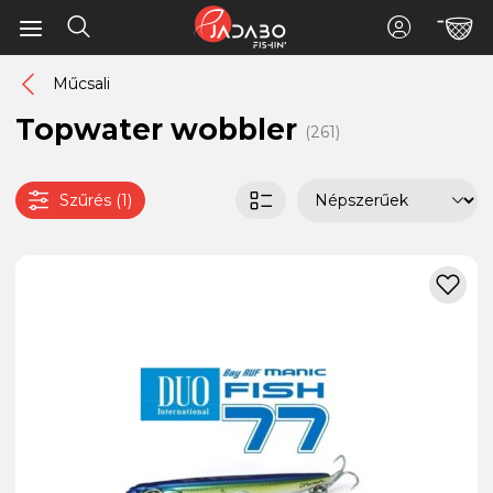
Műcsali
Topwater wobbler
(261)
Szűrés (1)