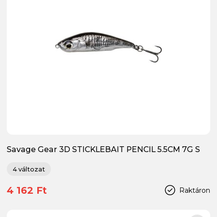
Savage Gear 3D STICKLEBAIT PENCIL 5.5CM 7G S
BL S wobbler
4 változat
4 162 Ft
Raktáron