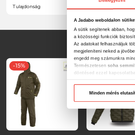
Beleegyezés
Vízálló
Tulajdonság
A Jadabo weboldalon sütike
A sütik segítenek abban, hog
a közösségi funkciók biztosí
Az adatokat felhasználjuk tö
megjeleníteni neked a jövőbe
engedd meg számunkra mind
-15%
-15%
Természetesen
soha semmil
döntésed ezzel kapcsolatb
Előre is köszönjük!
Minden mérés elutasí