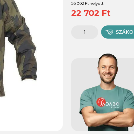
56 002 Ft helyett
22 702 Ft
SZÁK