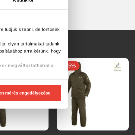
A sütikről
re tudjuk szabni, de fontosak
tal olyan tartalmakat tudunk
tosításához
arra kérünk, hogy
-15%
kor megváltoztathatod a
en mérés engedélyezése