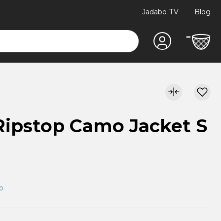
Jadabo TV
Blog
Ripstop Camo Jacket S
ap