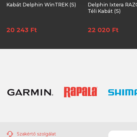
Kabát Delphin WinTREK (S)
Delphin Ixtera RA
Téli Kabát (S)
20 243 Ft
22 020 Ft
Szakértő szolgálat