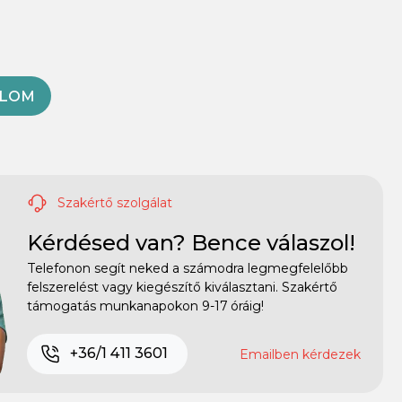
OLOM
Szakértő szolgálat
Kérdésed van? Bence válaszol!
Telefonon segít neked a számodra legmegfelelőbb
felszerelést vagy kiegészítő kiválasztani. Szakértő
támogatás munkanapokon 9-17 óráig!
+36/1 411 3601
Emailben kérdezek