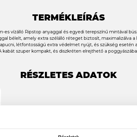
TERMÉKLEÍRÁS
s vízálló Ripstop anyaggal és egyedi terepszínű mintával büszk
al bélelt, amely extra szélálló réteget biztosít, maximalizálva a
os kapucni, létfontosságú extra védelmet nyújt, és szükség esetén 
A kabát szuper kompakt, és diszkréten elrejthető a poggyászában
RÉSZLETES ADATOK