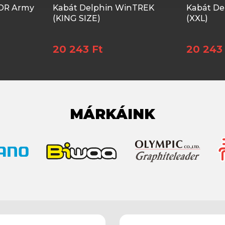
ZOR Army
Kabát Delphin WinTREK
Kabát De
(KING SIZE)
(XXL)
20 243 Ft
20 243
MÁRKÁINK