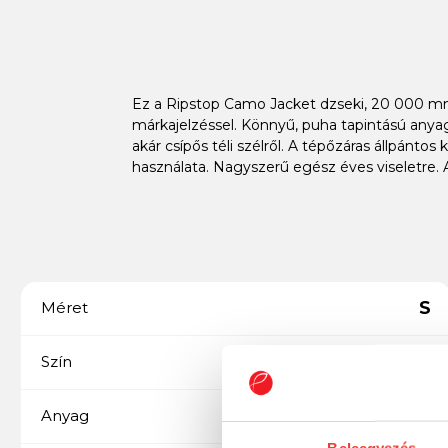
Ez a Ripstop Camo Jacket dzseki, 20 000 mm-e
márkajelzéssel. Könnyű, puha tapintású anyagg
akár csípős téli szélről. A tépőzáras állpánt
használata. Nagyszerű egész éves viseletre. 
S
Méret
CAMO
Szín
Ripstop
Anyag