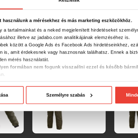
Részletek
t használunk a mérésekhez és más marketing eszközökhöz.
y a tartalmainkat és a neked megjelenített hirdetéseket személy
tásához illetve az jadabo.com analitikájának elemzéséhez is.
SZINTÉN KIVÁLÓAK
bbek között a Google Ads és Facebook Ads hirdetéseinkhez, ezál
n is, amit érdekesnek vagy hasznosnak találhatsz. Ennek a biz
en mérés használatát.
-15%
-15%
yen formában nem fogunk visszaélni ezzel és később bármi
an.
tása
Személyre szabás
Mind