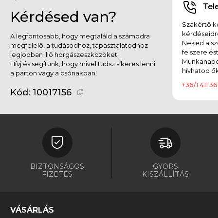
Tel
Kérdésed van?
Szakértő ko
kérdéseidr
A legfontosabb, hogy megtaláld a számodra
Neked a sz
megfelelő, a tudásodhoz, tapasztalatodhoz
felszerelés
legjobban illő horgászeszközöket!
Munkanapok
Hívj és segítünk, hogy mivel tudsz sikeres lenni
hívhatod ők
a parton vagy a csónakban!
+36/1 411 36
Kód:
10017156
BIZTONSÁGOS
GYORS
FIZETÉS
KISZÁLLÍTÁS
VÁSÁRLÁS