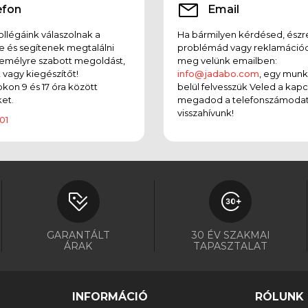
efon
Email
llégáink válaszolnak a
Ha bármilyen kérdésed, észr
e és segítenek megtalálni
problémád vagy reklamációd
emélyre szabott megoldást,
meg velünk emailben:
t vagy kiegészítőt!
info@jadabo.com
, egy mun
on 9 és 17 óra között
belül felvesszük Veled a kapc
et.
megadod a telefonszámodat
visszahívunk!
01
GARANTÁLT
30 ÉV SZAKMAI
ÁRAK
TAPASZTALAT
INFORMÁCIÓ
RÓLUNK