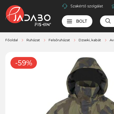
Szakértő szolgálat
BOLT
Főoldal
Ruházat
Felsőruházat
Dzseki, kabát
Av
-59%