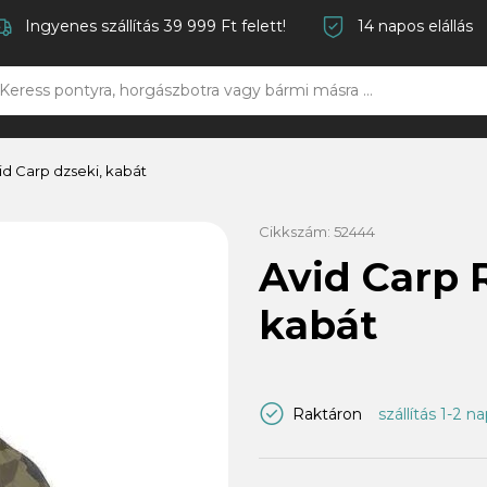
Ingyenes szállítás 39 999 Ft felett!
14 napos elállás
id Carp dzseki, kabát
Cikkszám:
52444
Avid Carp 
kabát
Raktáron
szállítás 1-2 n