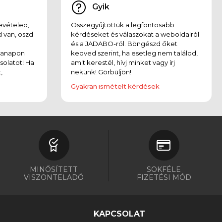
Gyik
evételed,
Összegyűjtöttük a legfontosabb
 van, oszd
kérdéseket és válaszokat a weboldalról
és a JADABO-ról. Böngészd őket
kanapon
kedved szerint, ha esetleg nem találod,
solatot! Ha
amit kerestél, hívj minket vagy írj
,
nekünk! Görbüljön!
Gyakran ismételt kérdések
MINŐSÍTETT
SOKFÉLE
VISZONTELADÓ
FIZETÉSI MÓD
KAPCSOLAT