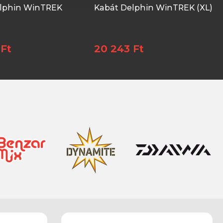
lphin WinTREK
Kabát Delphin WinTREK (XL)
 Ft
20 243 Ft