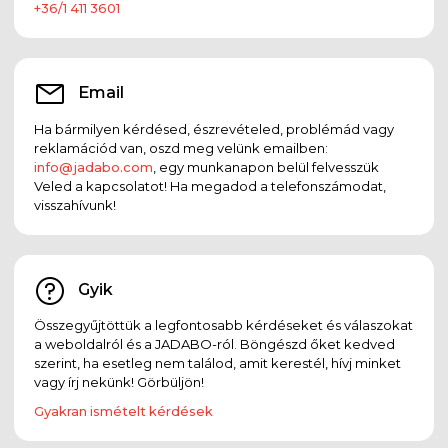
+36/1 411 3601
Email
Ha bármilyen kérdésed, észrevételed, problémád vagy
reklamációd van, oszd meg velünk emailben:
info@jadabo.com
, egy munkanapon belül felvesszük
Veled a kapcsolatot! Ha megadod a telefonszámodat,
visszahívunk!
Gyik
Összegyűjtöttük a legfontosabb kérdéseket és válaszokat
a weboldalról és a JADABO-ról. Böngészd őket kedved
szerint, ha esetleg nem találod, amit kerestél, hívj minket
vagy írj nekünk! Görbüljön!
Gyakran ismételt kérdések