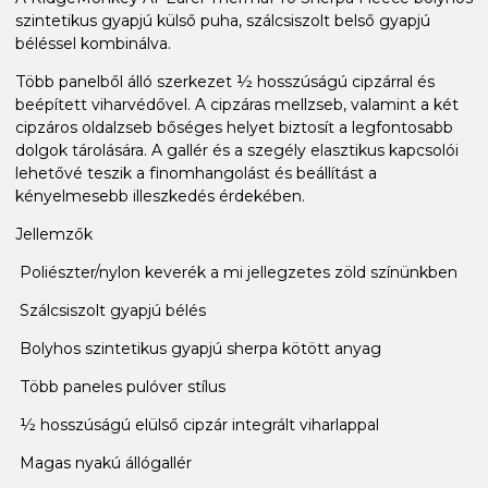
szintetikus gyapjú külső puha, szálcsiszolt belső gyapjú
béléssel kombinálva.
Több panelből álló szerkezet ½ hosszúságú cipzárral és
beépített viharvédővel. A cipzáras mellzseb, valamint a két
cipzáros oldalzseb bőséges helyet biztosít a legfontosabb
dolgok tárolására. A gallér és a szegély elasztikus kapcsolói
lehetővé teszik a finomhangolást és beállítást a
kényelmesebb illeszkedés érdekében.
Jellemzők
Poliészter/nylon keverék a mi jellegzetes zöld színünkben
Szálcsiszolt gyapjú bélés
Bolyhos szintetikus gyapjú sherpa kötött anyag
Több paneles pulóver stílus
½ hosszúságú elülső cipzár integrált viharlappal
Magas nyakú állógallér