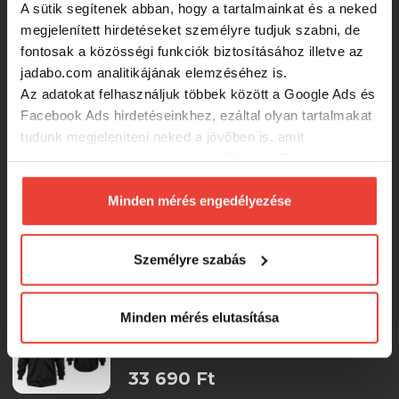
24 330 Ft
A sütik segítenek abban, hogy a tartalmainkat és a neked
megjelenített hirdetéseket személyre tudjuk szabni, de
fontosak a közösségi funkciók biztosításához illetve az
Delphin TWIN Zip Fleece kabát (S)
jadabo.com analitikájának elemzéséhez is.
Az adatokat felhasználjuk többek között a Google Ads és
-15%
Facebook Ads hirdetéseinkhez, ezáltal olyan tartalmakat
9 579 Ft
tudunk megjeleníteni neked a jövőben is, amit
érdekesnek vagy hasznosnak találhatsz. Ennek a
biztosításához
arra kérünk, hogy engedd meg
Ridgemonkey Apearel Thermapro
Hybrid Coat Green Xxxl
számunkra minden mérés használatát.
Minden mérés engedélyezése
Természetesen
soha semmilyen formában nem fogunk
visszaélni ezzel és később bármikor
37 690 Ft
Személyre szabás
megváltoztathatod a döntésed ezzel kapcsolatban.
Előre is köszönjük!
Sensas Kabát Champion Soft S
Minden mérés elutasítása
33 690 Ft