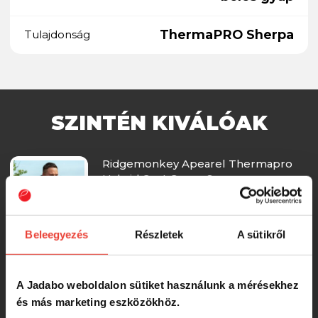
ThermaPRO Sherpa
Tulajdonság
SZINTÉN KIVÁLÓAK
Ridgemonkey Apearel Thermapro
Hybrid Coat Green S
37 690 Ft
Beleegyezés
Részletek
A sütikről
Starbaits Kabát Green S
A Jadabo weboldalon sütiket használunk a mérésekhez
és más marketing eszközökhöz.