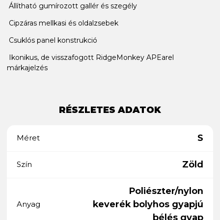
Állítható gumírozott gallér és szegély
Cipzáras mellkasi és oldalzsebek
Csuklós panel konstrukció
Ikonikus, de visszafogott RidgeMonkey APEarel
márkajelzés
RÉSZLETES ADATOK
S
Méret
Zöld
Szín
Poliészter/nylon
keverék bolyhos gyapjú
Anyag
bélés gyap