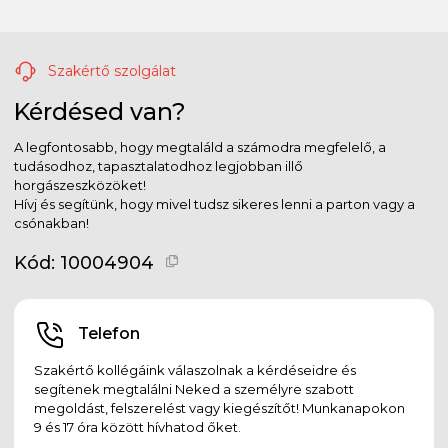
Szakértő szolgálat
Kérdésed van?
A legfontosabb, hogy megtaláld a számodra megfelelő, a
tudásodhoz, tapasztalatodhoz legjobban illő
horgászeszközöket!
Hívj és segítünk, hogy mivel tudsz sikeres lenni a parton vagy a
csónakban!
Kód:
10004904
Telefon
Szakértő kollégáink válaszolnak a kérdéseidre és
segítenek megtalálni Neked a személyre szabott
megoldást, felszerelést vagy kiegészítőt! Munkanapokon
9 és 17 óra között hívhatod őket.