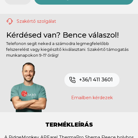
Szakértő szolgálat
Kérdésed van? Bence válaszol!
Telefonon segít neked a számodra legmegfelelőbb
felszerelést vagy kiegészítő kiválasztani. Szakértő támogatás
munkanapokon 9-17 óráig!
+36/1 411 3601
Emailben kérdezek
TERMÉKLEÍRÁS
A RidgeMonkey APEarel ThermaPro Sherpa Fleece bolyhos