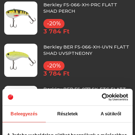
Berkley FS-066-XH-PRC FLATT
SHAD PERCH
-20%
3 784 Ft
Berkley BER FS-066-XH-UVN FLATT
SHAD UVSPTNEONY
-20%
3 784 Ft
Berkley BER FS-077-SK-FTG FLATT
SHAD FT GOLD
-20%
Beleegyezés
Részletek
A sütikről
3 784 Ft
Berkley BER FS-066-XH-AYU FLATT