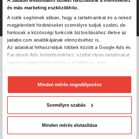
A Jadabo weboldalon sütiket használunk a mérésekhez
SHAD AYU
és más marketing eszközökhöz.
-20%
A sütik segítenek abban, hogy a tartalmainkat és a neked
3 784 Ft
megjelenített hirdetéseket személyre tudjuk szabni, de
fontosak a közösségi funkciók biztosításához illetve az
jadabo.com analitikájának elemzéséhez is.
Az adatokat felhasználjuk többek között a Google Ads és
MÁRKÁINK
Facebook Ads hirdetéseinkhez, ezáltal olyan tartalmakat
tudunk megjeleníteni neked a jövőben is, amit
érdekesnek vagy hasznosnak találhatsz. Ennek a
biztosításához
arra kérünk, hogy engedd meg
számunkra minden mérés használatát.
Minden mérés engedélyezése
Természetesen
soha semmilyen formában nem fogunk
visszaélni ezzel és később bármikor
Személyre szabás
megváltoztathatod a döntésed ezzel kapcsolatban.
Előre is köszönjük!
Minden mérés elutasítása