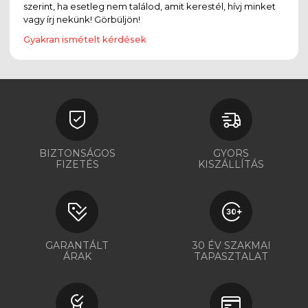
szerint, ha esetleg nem találod, amit kerestél, hívj minket
vagy írj nekünk! Görbüljön!
Gyakran ismételt kérdések
BIZTONSÁGOS
GYORS
FIZETÉS
KISZÁLLÍTÁS
GARANTÁLT
30 ÉV SZAKMAI
ÁRAK
TAPASZTALAT