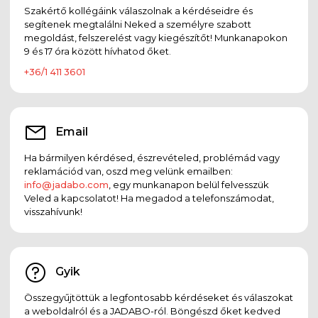
Szakértő kollégáink válaszolnak a kérdéseidre és
segítenek megtalálni Neked a személyre szabott
megoldást, felszerelést vagy kiegészítőt! Munkanapokon
9 és 17 óra között hívhatod őket.
+36/1 411 3601
Email
Ha bármilyen kérdésed, észrevételed, problémád vagy
reklamációd van, oszd meg velünk emailben:
info@jadabo.com
, egy munkanapon belül felvesszük
Veled a kapcsolatot! Ha megadod a telefonszámodat,
visszahívunk!
Gyik
Összegyűjtöttük a legfontosabb kérdéseket és válaszokat
a weboldalról és a JADABO-ról. Böngészd őket kedved