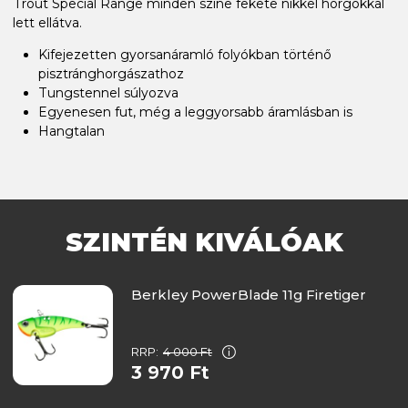
Trout Special Range minden színe fekete nikkel horgokkal
lett ellátva.
Kifejezetten gyorsanáramló folyókban történő
pisztránghorgászathoz
Tungstennel súlyozva
Egyenesen fut, még a leggyorsabb áramlásban is
Hangtalan
SZINTÉN KIVÁLÓAK
Berkley PowerBlade 11g Firetiger
RRP:
4 000 Ft
3 970 Ft