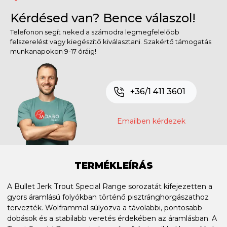
Kérdésed van? Bence válaszol!
Telefonon segít neked a számodra legmegfelelőbb
felszerelést vagy kiegészítő kiválasztani. Szakértő támogatás
munkanapokon 9-17 óráig!
+36/1 411 3601
Emailben kérdezek
TERMÉKLEÍRÁS
A Bullet Jerk Trout Special Range sorozatát kifejezetten a
gyors áramlású folyókban történő pisztránghorgászathoz
tervezték. Wolframmal súlyozva a távolabbi, pontosabb
dobások és a stabilabb veretés érdekében az áramlásban. A