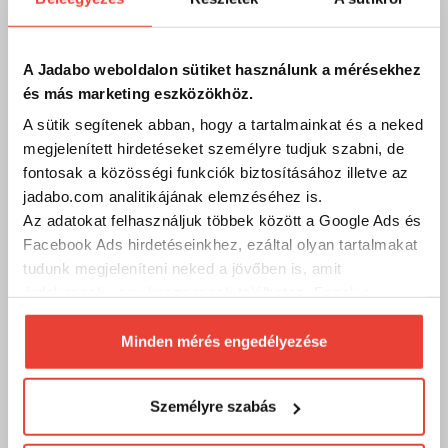
csónakban!
Kód:
10008109
A Jadabo weboldalon sütiket használunk a mérésekhez
és más marketing eszközökhöz.
Telefon
A sütik segítenek abban, hogy a tartalmainkat és a neked
megjelenített hirdetéseket személyre tudjuk szabni, de
Szakértő kollégáink válaszolnak a kérdéseidre és
segítenek megtalálni Neked a személyre szabott
fontosak a közösségi funkciók biztosításához illetve az
megoldást, felszerelést vagy kiegészítőt! Munkanapokon
jadabo.com analitikájának elemzéséhez is.
9 és 17 óra között hívhatod őket.
Az adatokat felhasználjuk többek között a Google Ads és
+36/1 411 3601
Facebook Ads hirdetéseinkhez, ezáltal olyan tartalmakat
tudunk megjeleníteni neked a jövőben is, amit
érdekesnek vagy hasznosnak találhatsz. Ennek a
biztosításához
arra kérünk, hogy engedd meg
Email
számunkra minden mérés használatát.
Minden mérés engedélyezése
Ha bármilyen kérdésed, észrevételed, problémád vagy
Természetesen
soha semmilyen formában nem fogunk
reklamációd van, oszd meg velünk emailben:
visszaélni ezzel és később bármikor
info@jadabo.com
, egy munkanapon belül felvesszük
Személyre szabás
megváltoztathatod a döntésed ezzel kapcsolatban.
Veled a kapcsolatot! Ha megadod a telefonszámodat,
visszahívunk!
Előre is köszönjük!