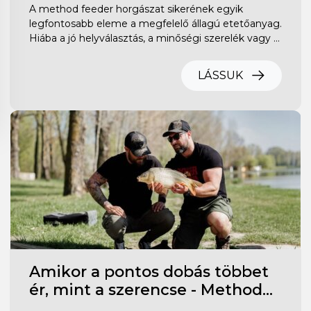
tökéletes method mixet a
A method feeder horgászat sikerének egyik
sikeres horgászathoz
legfontosabb eleme a megfelelő állagú etetőanyag.
Hiába a jó helyválasztás, a minőségi szerelék vagy a
csalogató csali, ha az etetőanyag nem megfelelően
működik a vízben. Akár pontyra, amurra vagy
LÁSSUK
kárászra horgászunk, a helyesen bekevert method
mix jelentősen növelheti a kapások számát. Ebben
a cikkben bemutatjuk a method etetőanyag
bekeverésének lépéseit, a leggyakoribb hibákat és
azokat a praktikákat, amelyekkel eredményesebb
lehet a horgászat.
Amikor a pontos dobás többet
ér, mint a szerencse - Method
feeder horgászat