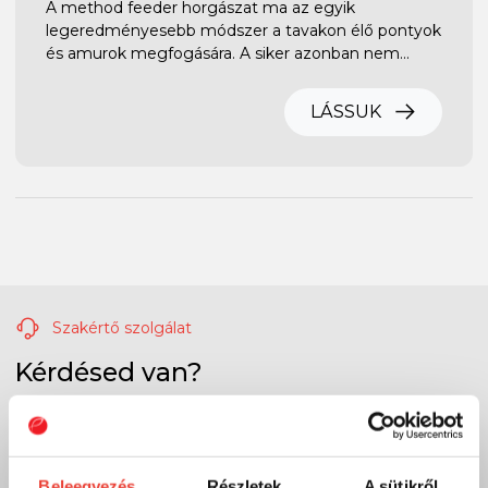
A method feeder horgászat ma az egyik
legeredményesebb módszer a tavakon élő pontyok
és amurok megfogására. A siker azonban nem
csupán a megfelelő horogcsalin múlik, hanem a
pontos dobáson, az etetőanyag helyes
LÁSSUK
bekeverésén és a körülményekhez illő method
kosár kiválasztásán is.
Szakértő szolgálat
Kérdésed van?
A legfontosabb, hogy megtaláld a számodra megfelelő, a
tudásodhoz, tapasztalatodhoz legjobban illő
horgászeszközöket!
Hívj és segítünk, hogy mivel tudsz sikeres lenni a parton vagy a
Beleegyezés
Részletek
A sütikről