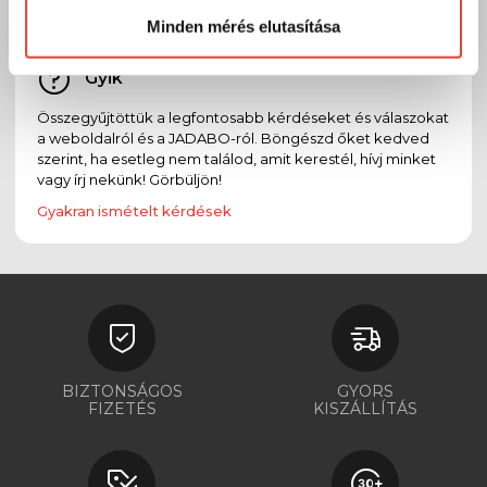
Minden mérés elutasítása
Gyik
Összegyűjtöttük a legfontosabb kérdéseket és válaszokat
a weboldalról és a JADABO-ról. Böngészd őket kedved
szerint, ha esetleg nem találod, amit kerestél, hívj minket
vagy írj nekünk! Görbüljön!
Gyakran ismételt kérdések
BIZTONSÁGOS
GYORS
FIZETÉS
KISZÁLLÍTÁS