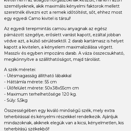
személyeknek, akik maximális kényelmi faktorok mellett
szeretnék élvezni ezt a remek időtöltést, sőt, ehhez most
egy egyedi Camo kivitel is társul!
Az egyedi terepmintás camou anyagnak az egész
párnázott szegélye, erősíett varrást kapott, ezáltal jobban
védve azt, a külső sérülésektől. 2 darab kartámasz is helyet
kapott a kivitelen, a kényelem maximalizálása végett.
Masszív és egyben impozáns darab. A váza összecsukható,
megkönnyítve a szállíthatóságot, majd tárolást.
A szék méretei:
- Ülésmagasság állítható lábakkal
- Háttámla mérete: 55 cm
- Ülőfelület mérete: 50x38x55cm cm
- Maximum terhelhetősége 120 kg.
- Súly: 5,5kg
Összességében egy kiváló minőségű szék, mely extra
teherbírással és kényelmi részekkel rendelkezik. Ajánljuk
mindazoknak, akiknek elegük van a kicsi, kényelmetlen, kis
teherbírású székekből!