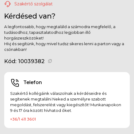
Szakértő szolgálat
Kérdésed van?
A legfontosabb, hogy megtaláld a számodra megfelelő, a
tudásodhoz, tapasztalatodhoz legjobban illő
horgászeszközöket!
Hívj és segítünk, hogy mivel tudsz sikeres lenni a parton vagy a
csónakban!
Kód:
10039382
Telefon
Szakértő kollégáink válaszolnak a kérdéseidre és
segítenek megtalálni Neked a személyre szabott
megoldást, felszerelést vagy kiegészítőt! Munkanapokon
9 és 17 óra között hívhatod őket.
+36/1 411 3601