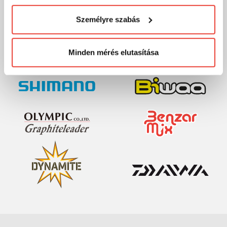
visszaélni ezzel és később bármikor
MÁRKÁINK
Személyre szabás
megváltoztathatod a döntésed ezzel kapcsolatban.
Előre is köszönjük!
Minden mérés elutasítása