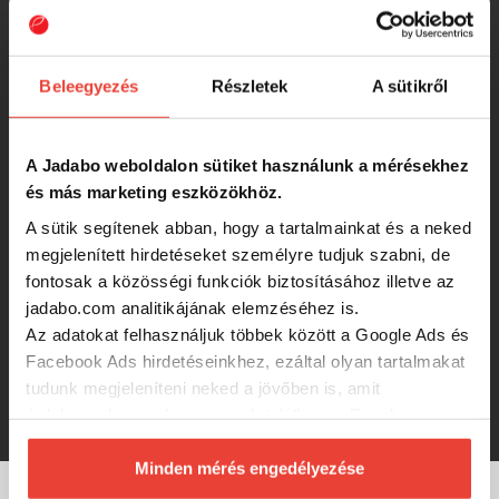
Carp Expert Comfort Zip 130 Szék
Beleegyezés
Részletek
A sütikről
13 490 Ft
Carp Expert Comfort Zip Szék
A Jadabo weboldalon sütiket használunk a mérésekhez
Ajándék Lumitact Lámpával
és más marketing eszközökhöz.
A sütik segítenek abban, hogy a tartalmainkat és a neked
13 490 Ft
megjelenített hirdetéseket személyre tudjuk szabni, de
fontosak a közösségi funkciók biztosításához illetve az
jadabo.com analitikájának elemzéséhez is.
Carp Expert Intruder Szék
Az adatokat felhasználjuk többek között a Google Ads és
Facebook Ads hirdetéseinkhez, ezáltal olyan tartalmakat
tudunk megjeleníteni neked a jövőben is, amit
11 490 Ft
érdekesnek vagy hasznosnak találhatsz. Ennek a
biztosításához
arra kérünk, hogy engedd meg
számunkra minden mérés használatát.
Minden mérés engedélyezése
Természetesen
soha semmilyen formában nem fogunk