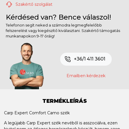
Szakértő szolgálat
Kérdésed van? Bence válaszol!
Telefonon segít neked a számodra legmegfelelőbb
felszerelést vagy kiegészítő kiválasztani. Szakértő támogatás
munkanapokon 9-17 óráig!
+36/1 411 3601
Emailben kérdezek
TERMÉKLEÍRÁS
Carp Expert Comfort Camo szék
A legújabb Carp Expert szék nevéből is asszociálva, ezen
kivitel nem az átlagos horgászoknak készült, hanem azon