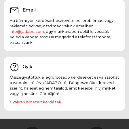
Email
Ha bármilyen kérdésed, észrevételed, problémád vagy
reklamációd van, oszd meg velünk emailben:
info@jadabo.com
, egy munkanapon belül felvesszük
Veled a kapcsolatot! Ha megadod a telefonszámodat,
visszahívunk!
Gyik
Összegyűjtöttük a legfontosabb kérdéseket és válaszokat
a weboldalról és a JADABO-ról. Böngészd őket kedved
szerint, ha esetleg nem találod, amit kerestél, hívj minket
vagy írj nekünk! Görbüljön!
Gyakran ismételt kérdések