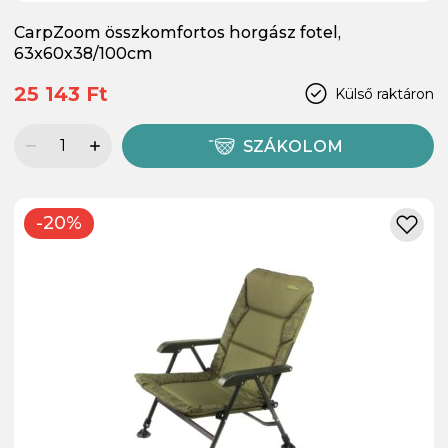
CarpZoom összkomfortos horgász fotel,
63x60x38/100cm
25 143 Ft
Külső raktáron
SZÁKOLOM
-20%