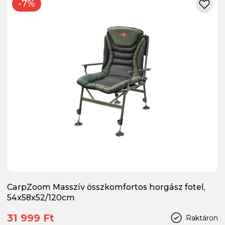
-7%
CarpZoom Masszív összkomfortos horgász fotel,
54x58x52/120cm
31 999 Ft
Raktáron