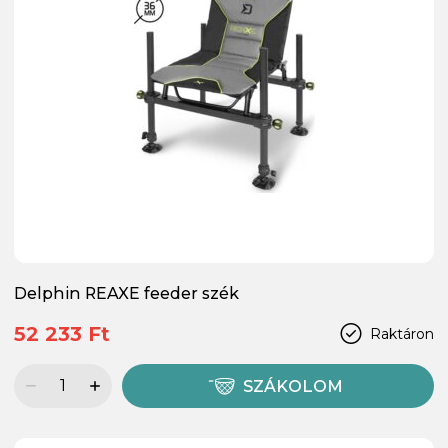
Delphin REAXE feeder szék
52 233 Ft
Raktáron
SZÁKOLOM