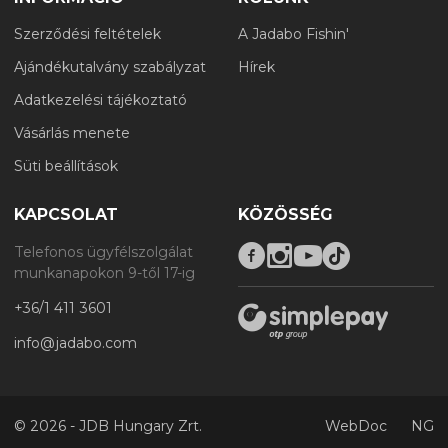
Szerződési feltételek
A Jadabo Fishin'
Ajándékutalvány szabályzat
Hírek
Adatkezelési tájékoztató
Vásárlás menete
Süti beállítások
KAPCSOLAT
KÖZÖSSÉG
Telefonos ügyfélszolgálat
munkanapokon 9-től 17-ig
+36/1 411 3601
info@jadabo.com
©
2026 - JDB Hungary Zrt.
WebDoc
NG