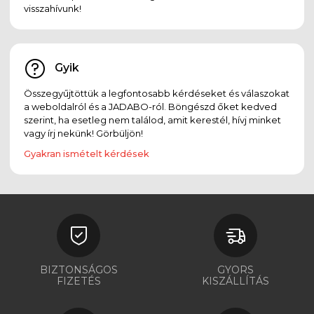
visszahívunk!
Gyik
Összegyűjtöttük a legfontosabb kérdéseket és válaszokat
a weboldalról és a JADABO-ról. Böngészd őket kedved
szerint, ha esetleg nem találod, amit kerestél, hívj minket
vagy írj nekünk! Görbüljön!
Gyakran ismételt kérdések
BIZTONSÁGOS
GYORS
FIZETÉS
KISZÁLLÍTÁS