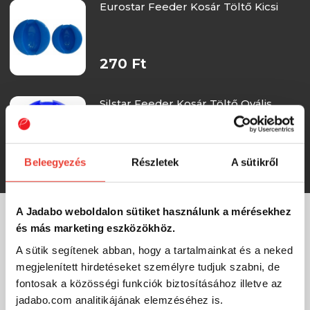
Eurostar Feeder Kosár Töltő Kicsi
270 Ft
Silstar Feeder Kosár Töltő Ovális
195 Ft
Beleegyezés
Részletek
A sütikről
A Jadabo weboldalon sütiket használunk a mérésekhez
és más marketing eszközökhöz.
MÁRKÁINK
A sütik segítenek abban, hogy a tartalmainkat és a neked
megjelenített hirdetéseket személyre tudjuk szabni, de
fontosak a közösségi funkciók biztosításához illetve az
jadabo.com analitikájának elemzéséhez is.