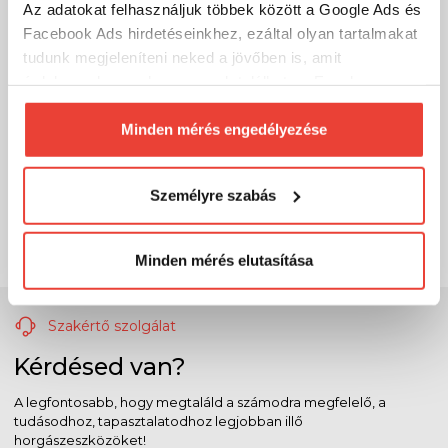
Az adatokat felhasználjuk többek között a Google Ads és
Facebook Ads hirdetéseinkhez, ezáltal olyan tartalmakat
tudunk megjeleníteni neked a jövőben is, amit
érdekesnek vagy hasznosnak találhatsz. Ennek a
biztosításához
arra kérünk, hogy engedd meg
számunkra minden mérés használatát.
Minden mérés engedélyezése
Természetesen
soha semmilyen formában nem fogunk
visszaélni ezzel és később bármikor
Személyre szabás
megváltoztathatod a döntésed ezzel kapcsolatban.
Előre is köszönjük!
Minden mérés elutasítása
Szakértő szolgálat
Kérdésed van?
A legfontosabb, hogy megtaláld a számodra megfelelő, a
tudásodhoz, tapasztalatodhoz legjobban illő
horgászeszközöket!