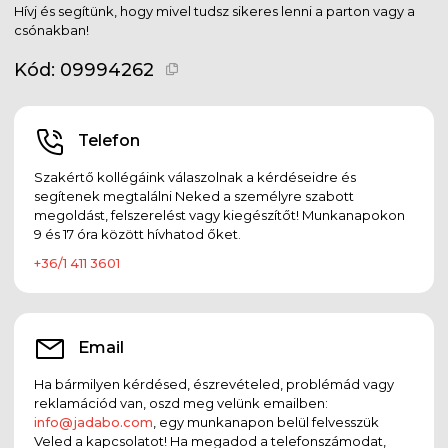
Hívj és segítünk, hogy mivel tudsz sikeres lenni a parton vagy a
csónakban!
Kód:
09994262
Telefon
Szakértő kollégáink válaszolnak a kérdéseidre és
segítenek megtalálni Neked a személyre szabott
megoldást, felszerelést vagy kiegészítőt! Munkanapokon
9 és 17 óra között hívhatod őket.
+36/1 411 3601
Email
Ha bármilyen kérdésed, észrevételed, problémád vagy
reklamációd van, oszd meg velünk emailben:
info@jadabo.com
, egy munkanapon belül felvesszük
Veled a kapcsolatot! Ha megadod a telefonszámodat,