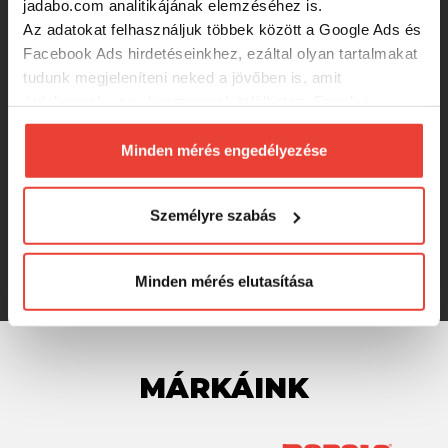
jadabo.com analitikájának elemzéséhez is.
Az adatokat felhasználjuk többek között a Google Ads és
LineaEffe Vigor Prime 50 elsőfékes
Facebook Ads hirdetéseinkhez, ezáltal olyan tartalmakat
orsó
tudunk megjeleníteni neked a jövőben is, amit
érdekesnek vagy hasznosnak találhatsz. Ennek a
biztosításához
arra kérünk, hogy engedd meg
6 250 Ft
számunkra minden mérés használatát.
Minden mérés engedélyezése
Természetesen
soha semmilyen formában nem fogunk
Kamasaki Uni 3000
visszaélni ezzel és később bármikor
Személyre szabás
megváltoztathatod a döntésed ezzel kapcsolatban.
Előre is köszönjük!
2 990 Ft
Minden mérés elutasítása
MÁRKÁINK