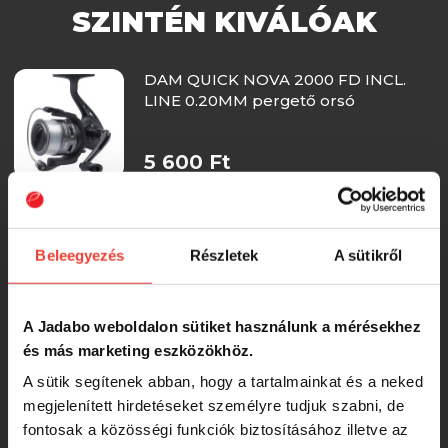
SZINTÉN KIVÁLÓAK
DAM QUICK NOVA 2000 FD INCL.
LINE 0.20MM pergető orsó
5 600 Ft
LineaEffe Vigor Power 2 50 elsőfékes
orsó
Beleegyezés
Részletek
A sütikről
6 390 Ft
A Jadabo weboldalon sütiket használunk a mérésekhez
és más marketing eszközökhöz.
LineaEffe Vigor Prime 60 elsőfékes
orsó
A sütik segítenek abban, hogy a tartalmainkat és a neked
megjelenített hirdetéseket személyre tudjuk szabni, de
fontosak a közösségi funkciók biztosításához illetve az
6 350 Ft