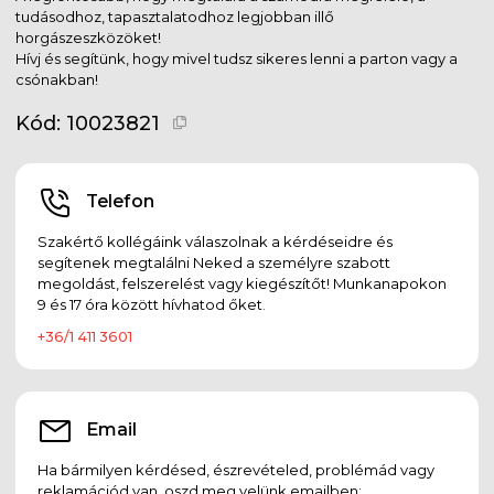
tudásodhoz, tapasztalatodhoz legjobban illő
horgászeszközöket!
Hívj és segítünk, hogy mivel tudsz sikeres lenni a parton vagy a
csónakban!
Kód:
10023821
Telefon
Szakértő kollégáink válaszolnak a kérdéseidre és
segítenek megtalálni Neked a személyre szabott
megoldást, felszerelést vagy kiegészítőt! Munkanapokon
9 és 17 óra között hívhatod őket.
+36/1 411 3601
Email
Ha bármilyen kérdésed, észrevételed, problémád vagy
reklamációd van, oszd meg velünk emailben: