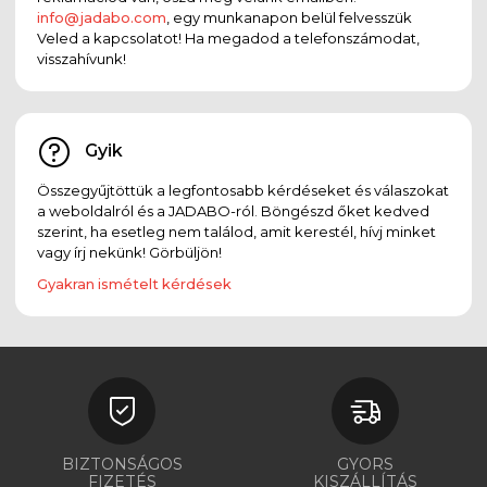
info@jadabo.com
, egy munkanapon belül felvesszük
Veled a kapcsolatot! Ha megadod a telefonszámodat,
visszahívunk!
Gyik
Összegyűjtöttük a legfontosabb kérdéseket és válaszokat
a weboldalról és a JADABO-ról. Böngészd őket kedved
szerint, ha esetleg nem találod, amit kerestél, hívj minket
vagy írj nekünk! Görbüljön!
Gyakran ismételt kérdések
BIZTONSÁGOS
GYORS
FIZETÉS
KISZÁLLÍTÁS