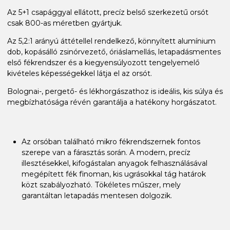
Az 5+1 csapággyal ellátott, precíz belső szerkezetű orsót
csak 800-as méretben gyártjuk.
Az 5,2:1 arányú áttétellel rendelkező, könnyített alumínium
dob, kopásálló zsinórvezető, óriáslamellás, letapadásmentes
első fékrendszer és a kiegyensúlyozott tengelyemelő
kivételes képességekkel látja el az orsót.
Bolognai-, pergető- és lékhorgászathoz is ideális, kis súlya és
megbízhatósága révén garantálja a hatékony horgászatot.
Az orsóban található mikro fékrendszernek fontos
szerepe van a fárasztás során. A modern, precíz
illesztésekkel, kifogástalan anyagok felhasználásával
megépített fék finoman, kis ugrásokkal tág határok
közt szabályozható. Tökéletes műszer, mely
garantáltan letapadás mentesen dolgozik.