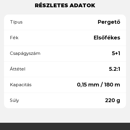
RÉSZLETES ADATOK
Pergető
Típus
Elsőfékes
Fék
5+1
Csapágyszám
5.2:1
Áttétel
0,15 mm / 180 m
Kapacitás
220 g
Súly