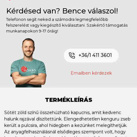
Kérdésed van? Bence válaszol!
Telefonon segít neked a számodra legmegfelelőbb
felszerelést vagy kiegészítő kiválasztani. Szakértő támogatás
munkanapokon 9-17 óráig!
+36/1 411 3601
Emailben kérdezek
TERMÉKLEÍRÁS
Sötét zöld színű összehúzható kapucnis, amit kedvenc
halunk rajzával díszítettünk. Elengedhetetlen kenguru zseb
került a pulcsira, ahol hidegben a kezünket melegíthetjük.
Az anyagfelhasználásnál elsődleges szempont volt, hogy