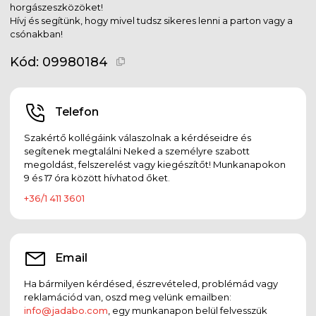
horgászeszközöket!
Hívj és segítünk, hogy mivel tudsz sikeres lenni a parton vagy a
csónakban!
Kód:
09980184
Telefon
Szakértő kollégáink válaszolnak a kérdéseidre és
segítenek megtalálni Neked a személyre szabott
megoldást, felszerelést vagy kiegészítőt! Munkanapokon
9 és 17 óra között hívhatod őket.
+36/1 411 3601
Email
Ha bármilyen kérdésed, észrevételed, problémád vagy
reklamációd van, oszd meg velünk emailben:
info@jadabo.com
, egy munkanapon belül felvesszük