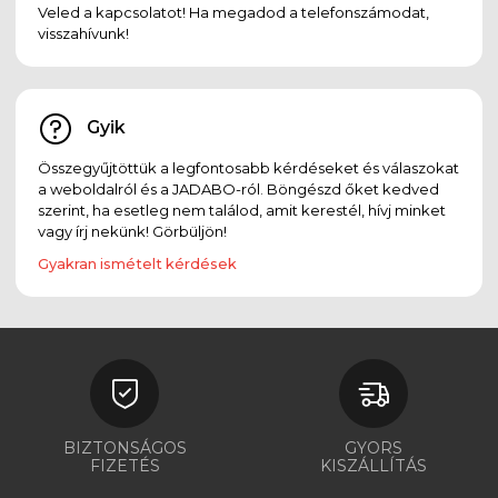
Veled a kapcsolatot! Ha megadod a telefonszámodat,
visszahívunk!
Gyik
Összegyűjtöttük a legfontosabb kérdéseket és válaszokat
a weboldalról és a JADABO-ról. Böngészd őket kedved
szerint, ha esetleg nem találod, amit kerestél, hívj minket
vagy írj nekünk! Görbüljön!
Gyakran ismételt kérdések
BIZTONSÁGOS
GYORS
FIZETÉS
KISZÁLLÍTÁS