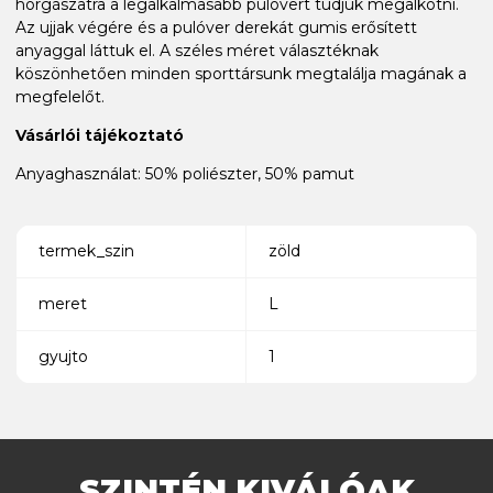
horgászatra a legalkalmasabb pulóvert tudjuk megalkotni.
Az ujjak végére és a pulóver derekát gumis erősített
anyaggal láttuk el. A széles méret választéknak
köszönhetően minden sporttársunk megtalálja magának a
megfelelőt.
Vásárlói tájékoztató
Anyaghasználat: 50% poliészter, 50% pamut
termek_szin
zöld
meret
L
gyujto
1
SZINTÉN KIVÁLÓAK