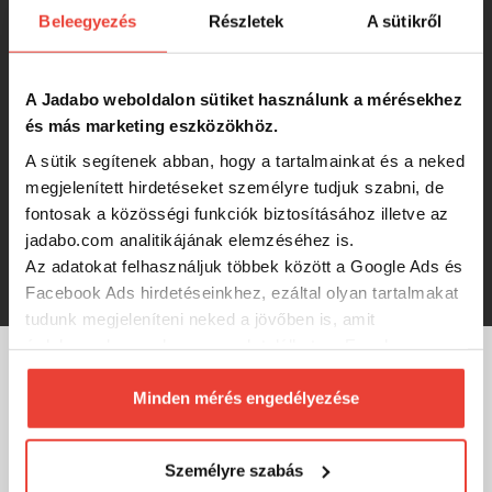
Beleegyezés
Részletek
A sütikről
CZ Cyclone esőkabát, M
A Jadabo weboldalon sütiket használunk a mérésekhez
5 370 Ft
és más marketing eszközökhöz.
A sütik segítenek abban, hogy a tartalmainkat és a neked
CZ Cyclone esőkabát, XXL
megjelenített hirdetéseket személyre tudjuk szabni, de
fontosak a közösségi funkciók biztosításához illetve az
jadabo.com analitikájának elemzéséhez is.
Az adatokat felhasználjuk többek között a Google Ads és
5 370 Ft
Facebook Ads hirdetéseinkhez, ezáltal olyan tartalmakat
tudunk megjeleníteni neked a jövőben is, amit
érdekesnek vagy hasznosnak találhatsz. Ennek a
biztosításához
arra kérünk, hogy engedd meg
MÁRKÁINK
számunkra minden mérés használatát.
Minden mérés engedélyezése
Természetesen
soha semmilyen formában nem fogunk
visszaélni ezzel és később bármikor
Személyre szabás
megváltoztathatod a döntésed ezzel kapcsolatban.