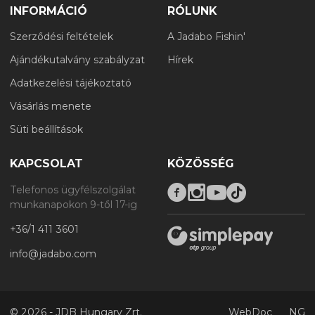
INFORMÁCIÓ
RÓLUNK
Szerződési feltételek
A Jadabo Fishin'
Ajándékutalvány szabályzat
Hírek
Adatkezelési tájékoztató
Vásárlás menete
Süti beállítások
KAPCSOLAT
KÖZÖSSÉG
Telefonos ügyfélszolgálat
munkanapokon 9-től 17-ig
+36/1 411 3601
info@jadabo.com
©
2026 - JDB Hungary Zrt.
WebDoc
NG