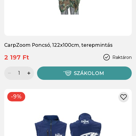
CarpZoom Poncsó, 122x100cm, terepmintás
2 197 Ft
Raktáron
SZÁKOLOM
-9%