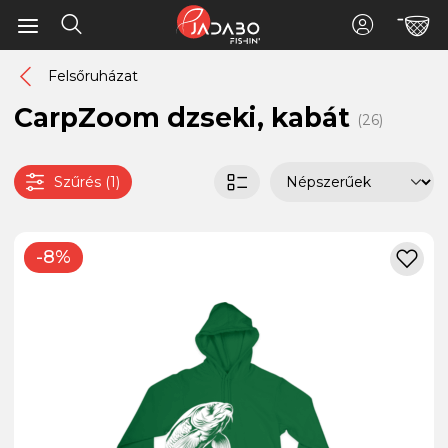
Felsőruházat
CarpZoom dzseki, kabát
(26)
Szűrés (1)
-8%