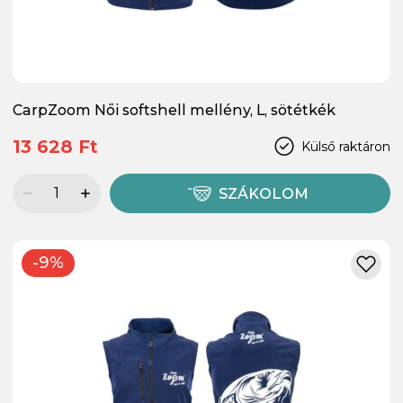
CarpZoom Női softshell mellény, L, sötétkék
13 628 Ft
Külső raktáron
SZÁKOLOM
-9%