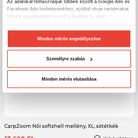
Az adatokat felhasználjuk többek között a Google Ads és
Facebook Ads hirdetéseinkhez, ezáltal olyan tartalmakat
-9%
tudunk megjeleníteni neked a jövőben is, amit
érdekesnek vagy hasznosnak találhatsz. Ennek a
biztosításához
arra kérünk, hogy engedd meg
számunkra minden mérés használatát.
Minden mérés engedélyezése
Természetesen
soha semmilyen formában nem fogunk
visszaélni ezzel és később bármikor
Személyre szabás
megváltoztathatod a döntésed ezzel kapcsolatban.
Előre is köszönjük!
Minden mérés elutasítása
CarpZoom Női softshell mellény, XL, sötétkék