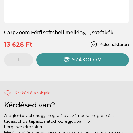
CarpZoom Férfi softshell mellény, L, sötétkék
13 628 Ft
Külső raktáron
SZÁKOLOM
Szakértő szolgálat
Kérdésed van?
A legfontosabb, hogy megtaláld a számodra megfelelő, a
tudásodhoz, tapasztalatodhoz legjobban illő
horgászeszközöket!
Hívj és segítünk, hogy mivel tudsz sikeres lenni a parton vagy a