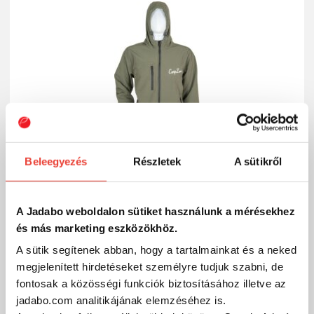
Beleegyezés
Részletek
A sütikről
A Jadabo weboldalon sütiket használunk a mérésekhez
CZ Kapucnis Softshell Kabát, XXL, zöld
és más marketing eszközökhöz.
A sütik segítenek abban, hogy a tartalmainkat és a neked
20 988 Ft
Külső raktáron
megjelenített hirdetéseket személyre tudjuk szabni, de
fontosak a közösségi funkciók biztosításához illetve az
SZÁKOLOM
jadabo.com analitikájának elemzéséhez is.