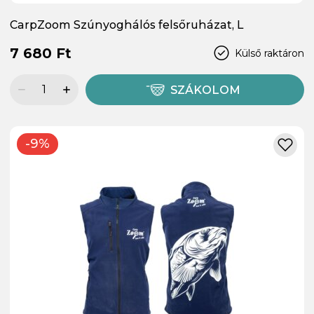
CarpZoom Szúnyoghálós felsőruházat, L
7 680 Ft
Külső raktáron
SZÁKOLOM
-9%