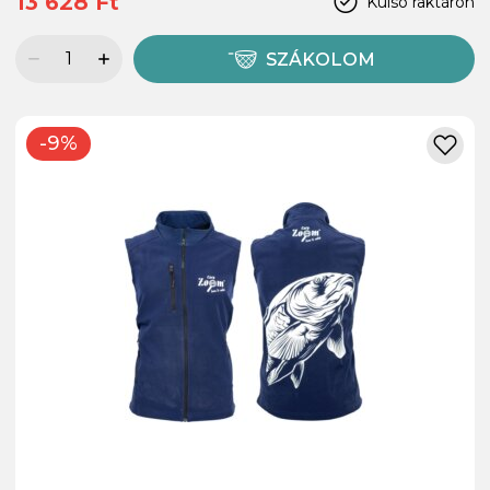
13 628 Ft
Külső raktáron
SZÁKOLOM
-9%