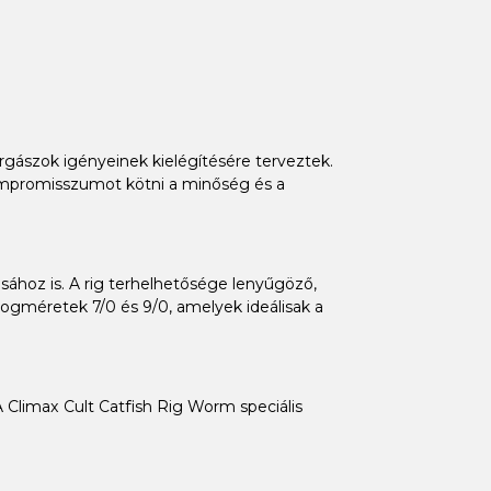
gászok igényeinek kielégítésére terveztek.
kompromisszumot kötni a minőség és a
ához is. A rig terhelhetősége lenyűgöző,
rogméretek 7/0 és 9/0, amelyek ideálisak a
 A Climax Cult Catfish Rig Worm speciális