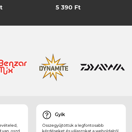
t
5 390 Ft
Gyik
evételed,
Összegyűjtöttük a legfontosabb
 van, oszd
kérdéseket és válaszokat a weboldalról