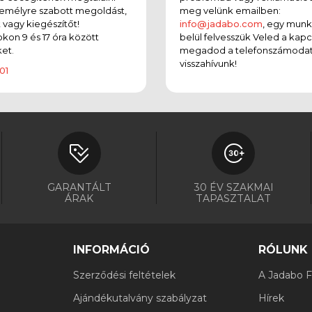
emélyre szabott megoldást,
meg velünk emailben:
t vagy kiegészítőt!
info@jadabo.com
, egy mun
on 9 és 17 óra között
belül felvesszük Veled a kapc
et.
megadod a telefonszámodat
visszahívunk!
01
GARANTÁLT
30 ÉV SZAKMAI
ÁRAK
TAPASZTALAT
INFORMÁCIÓ
RÓLUNK
Szerződési feltételek
A Jadabo Fi
Ajándékutalvány szabályzat
Hírek