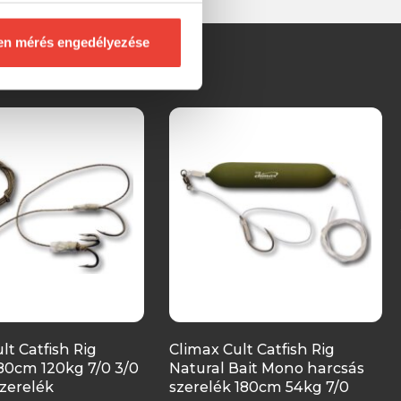
en mérés engedélyezése
lt Catfish Rig
Climax Cult Catfish Rig
180cm 120kg 7/0 3/0
Natural Bait Mono harcsás
szerelék
szerelék 180cm 54kg 7/0