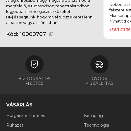
A legfontosabb, hogy megtaláld a számodra
Neked a sz
megfelelő, a tudásodhoz, tapasztalatodhoz
felszerelés
legjobban illő horgászeszközöket!
Munkanapok
Hívj és segítünk, hogy mivel tudsz sikeres lenni
hívhatod ők
a parton vagy a csónakban!
+36/1 411 36
Kód:
10000707
BIZTONSÁGOS
GYORS
FIZETÉS
KISZÁLLÍTÁS
VÁSÁRLÁS
Horgászfelszerelés
Kemping
Ruházat
Technológia