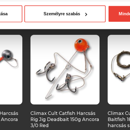
tása
Személyre szabás
Mind
SZINTÉN KIVÁLÓAK
 Harcsás
Climax Cult Catfish Harcsás
Climax Cu
g Ancora
Rig Jig Deadbait 150g Ancora
Baitfish 
3/0 Red
harcsás 