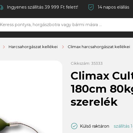
Ingyenes szállítás 39 999 Ft felett!
14 napos elállás
Harcsahorgászat kellékei
Climax harcsahorgászat kellékei
Cikkszám:
35333
Climax Cul
180cm 80kg
szerelék
Külső raktáron
szállítás 