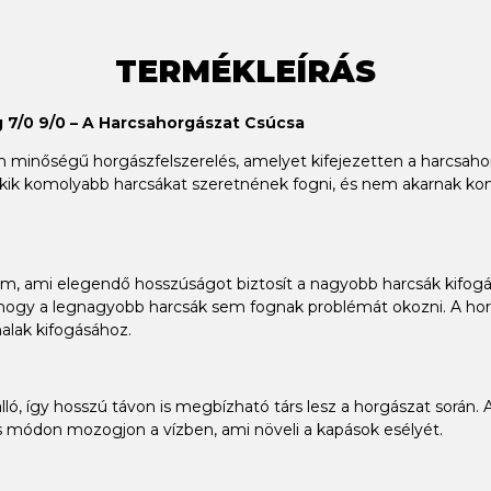
TERMÉKLEÍRÁS
 7/0 9/0 – A Harcsahorgászat Csúcsa
minőségű horgászfelszerelés, amelyet kifejezetten a harcsahor
, akik komolyabb harcsákat szeretnének fogni, és nem akarnak 
m, ami elegendő hosszúságot biztosít a nagyobb harcsák kifogás
ne, hogy a legnagyobb harcsák sem fognak problémát okozni. A ho
alak kifogásához.
álló, így hosszú távon is megbízható társ lesz a horgászat során.
tes módon mozogjon a vízben, ami növeli a kapások esélyét.