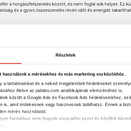
lfér a horgászfelszerelés között, és nem foglal sok helyet. Ez kü
atóság és a gyors összeszerelés révén időt és energiát takarítha
ztás mind a kezdő, mind a tapasztalt horgászok számára. Haszná
gbízható. A rig különösen hatékony a nagyobb harcsák kifogás
Részletek
t használunk a mérésekhez és más marketing eszközökhöz.
y a tartalmainkat és a neked megjelenített hirdetéseket személy
tásához illetve az jadabo.com analitikájának elemzéséhez is.
bbek között a Google Ads és Facebook Ads hirdetéseinkhez, ezál
n is, amit érdekesnek vagy hasznosnak találhatsz. Ennek a biz
 7/0 9/0 a harcsahorgászat csúcsa, amely minden horgász szá
en mérés használatát.
, és tegye még sikeresebbé horgászélményeit!
yen formában nem fogunk visszaélni ezzel és később bármi
an.