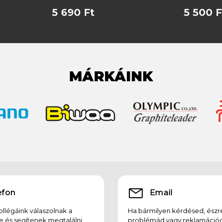
5 690 Ft
5 500 F
MÁRKÁINK
efon
Email
llégáink válaszolnak a
Ha bármilyen kérdésed, észr
e és segítenek megtalálni
problémád vagy reklamációd