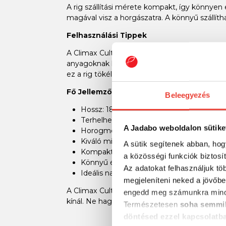
A rig szállítási mérete kompakt, így könnyen e
magával visz a horgászatra. A könnyű szállíth
Felhasználási Tippek
A Climax Cult Catfish Rig Worm ideális válas
anyagoknak köszönhetően hosszú távon is me
ez a rig tökéletes választás lesz.
Fő Jellemzők:
Beleegyezés
Hossz: 180 cm
Terhelhetőség: 80 kg
A Jadabo weboldalon sütike
Horogméretek: 7/0 és 9/0
Kiváló minőségű, tartós anyagok
A sütik segítenek abban, hog
Kompakt szállítási méret
a közösségi funkciók biztosí
Könnyű és gyors összeszerelés
Az adatokat felhasználjuk tö
Ideális nagyobb harcsák kifogásához
megjeleníteni neked a jövőbe
A Climax Cult Catfish Rig Worm 180cm 80kg
engedd meg számunkra mind
kínál. Ne hagyja ki ezt a kiváló lehetőséget
Természetesen
soha semmil
döntésed ezzel kapcsolatb