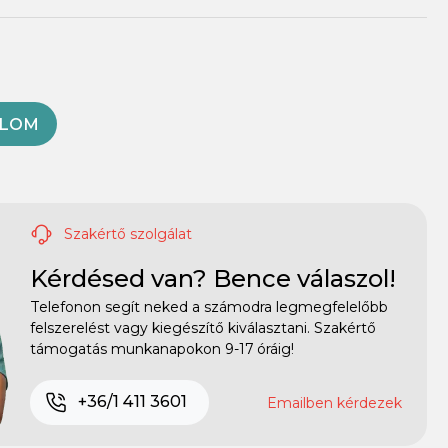
OLOM
Szakértő szolgálat
Kérdésed van? Bence válaszol!
Telefonon segít neked a számodra legmegfelelőbb
felszerelést vagy kiegészítő kiválasztani. Szakértő
támogatás munkanapokon 9-17 óráig!
+36/1 411 3601
Emailben kérdezek