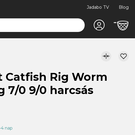
Jadabo TV
Blog
t Catfish Rig Worm
 7/0 9/0 harcsás
1-4 nap