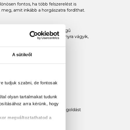
lönösen fontos, ha több felszerelést is
t meg, amit inkább a horgászatra fordíthat.
lata egyszerű, és a kiváló minőségű
ában, így ha komolyabb zsákmányra vágyik,
A sütikről
re tudjuk szabni, de fontosak
tal olyan tartalmakat tudunk
tosításához
arra kérünk, hogy
mára megbízható és hatékony megoldást
kor megváltoztathatod a