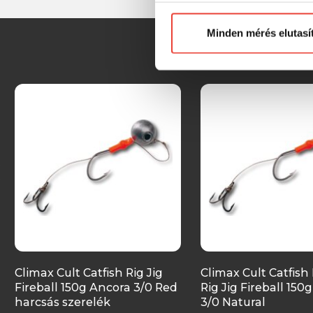
Előre is köszönjük!
Minden mérés elutasí
Climax Cult Catfish Rig Jig
Climax Cult Catfish
Fireball 150g Ancora 3/0 Red
Rig Jig Fireball 150
harcsás szerelék
3/0 Natural