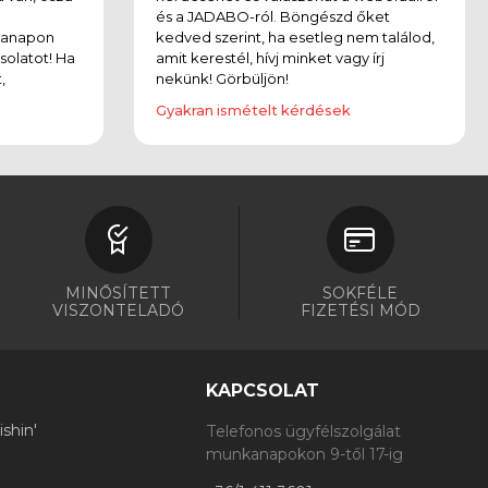
és a JADABO-ról. Böngészd őket
kanapon
kedved szerint, ha esetleg nem találod,
solatot! Ha
amit kerestél, hívj minket vagy írj
,
nekünk! Görbüljön!
Gyakran ismételt kérdések
MINŐSÍTETT
SOKFÉLE
VISZONTELADÓ
FIZETÉSI MÓD
KAPCSOLAT
shin'
Telefonos ügyfélszolgálat
munkanapokon 9-től 17-ig