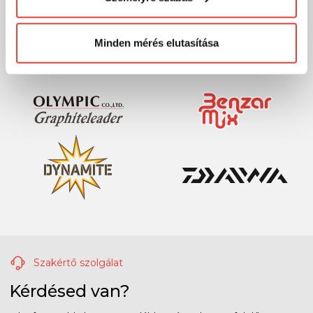
megváltoztathatod a döntésed ezzel kapcsolatban.
Előre is köszönjük!
Minden mérés elutasítása
Szakértő szolgálat
Kérdésed van?