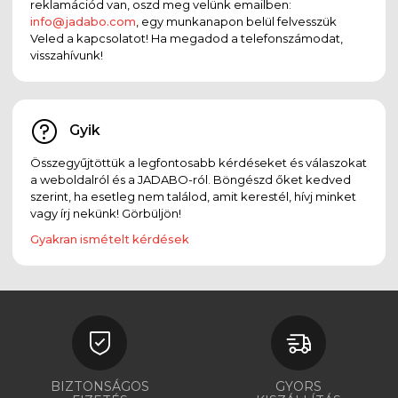
reklamációd van, oszd meg velünk emailben:
info@jadabo.com
, egy munkanapon belül felvesszük
Veled a kapcsolatot! Ha megadod a telefonszámodat,
visszahívunk!
Gyik
Összegyűjtöttük a legfontosabb kérdéseket és válaszokat
a weboldalról és a JADABO-ról. Böngészd őket kedved
szerint, ha esetleg nem találod, amit kerestél, hívj minket
vagy írj nekünk! Görbüljön!
Gyakran ismételt kérdések
BIZTONSÁGOS
GYORS