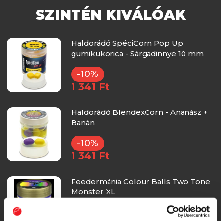
SZINTÉN KIVÁLÓAK
Haldorádó SpéciCorn Pop Up
gumikukorica - Sárgadinnye 10 mm
-10%
1 341 Ft
Haldorádó BlendexCorn - Ananász +
Banán
-10%
1 341 Ft
Feedermánia Colour Balls Two Tone
Monster XL
-49%