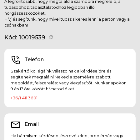
A legfontosabb, hogy megtaláld a számodra megfelelő, a
tudásodhoz, tapasztalatodhoz legjobban illő
horgászeszközöket!
Hívj és segítünk, hogy mivel tudsz sikeres lenni a parton vagy a
csónakban!
Kód:
10019539
Telefon
Szakértő kollégáink válaszolnak a kérdéseidre és
segítenek megtalálni Neked a személyre szabott
megoldást, felszerelést vagy kiegészítőt! Munkanapokon
9 és 17 óra között hívhatod őket.
+36/1 411 3601
Email
Ha bármilyen kérdésed, észrevételed, problémád vagy