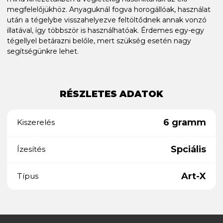
megfelelőjükhöz. Anyaguknál fogva horogállóak, használat
után a tégelybe visszahelyezve feltöltődnek annak vonzó
illatával, így többször is használhatóak. Érdemes egy-egy
tégellyel betárazni belőle, mert szükség esetén nagy
segítségünkre lehet.
RÉSZLETES ADATOK
6 gramm
Kiszerelés
Spciális
Ízesítés
Art-X
Típus