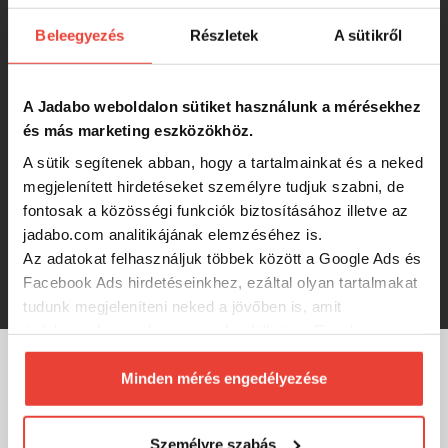
1 332 Ft
Beleegyezés
Részletek
A sütikről
Stég Upters Corn 10mm - paprikás
kenyér
A Jadabo weboldalon sütiket használunk a mérésekhez
-21%
és más marketing eszközökhöz.
1 256 Ft
A sütik segítenek abban, hogy a tartalmainkat és a neked
megjelenített hirdetéseket személyre tudjuk szabni, de
Benzár Jelly Baits Baby Worm Fehér
fontosak a közösségi funkciók biztosításához illetve az
jadabo.com analitikájának elemzéséhez is.
Az adatokat felhasználjuk többek között a Google Ads és
1 100 Ft
Facebook Ads hirdetéseinkhez, ezáltal olyan tartalmakat
tudunk megjeleníteni neked a jövőben is, amit
érdekesnek vagy hasznosnak találhatsz. Ennek a
biztosításához
arra kérünk, hogy engedd meg
számunkra minden mérés használatát.
Minden mérés engedélyezése
MÁRKÁINK
Természetesen
soha semmilyen formában nem fogunk
visszaélni ezzel és később bármikor
Személyre szabás