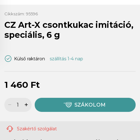
Cikkszám:
95596
CZ Art-X csontkukac imitáció,
speciális, 6 g
Külső raktáron
szállítás 1-4 nap
1 460 Ft
SZÁKOLOM
Szakértő szolgálat