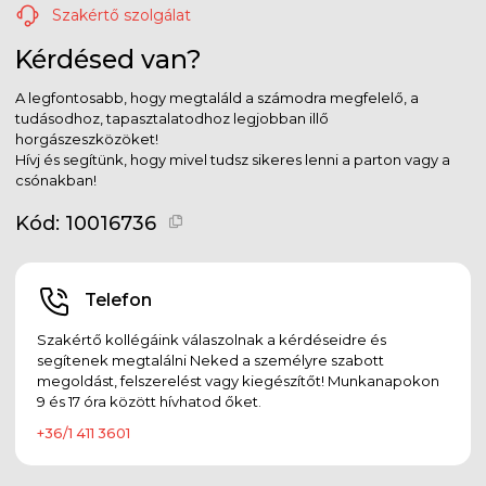
Szakértő szolgálat
Kérdésed van?
A legfontosabb, hogy megtaláld a számodra megfelelő, a
tudásodhoz, tapasztalatodhoz legjobban illő
horgászeszközöket!
Hívj és segítünk, hogy mivel tudsz sikeres lenni a parton vagy a
csónakban!
Kód:
10016736
Telefon
Szakértő kollégáink válaszolnak a kérdéseidre és
segítenek megtalálni Neked a személyre szabott
megoldást, felszerelést vagy kiegészítőt! Munkanapokon
9 és 17 óra között hívhatod őket.
+36/1 411 3601