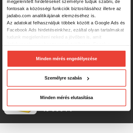
megjelenített hirdetéseket személyre tudjuk szabni, de
Berkley Swigs For Bigs Gift Pack 2x
Nessie 22cm szett
fontosak a közösségi funkciók biztosításához illetve az
jadabo.com analitikájának elemzéséhez is.
Az adatokat felhasználjuk többek között a Google Ads és
17 200 Ft
Facebook Ads hirdetéseinkhez, ezáltal olyan tartalmakat
tudunk megjeleníteni neked a jövőben is, amit
Abu Garcia Svartzonker McSnack 3-
érdekesnek vagy hasznosnak találhatsz. Ennek a
Pack 9cm 22g wobbler szett
biztosításához
arra kérünk, hogy engedd meg
számunkra minden mérés használatát.
Minden mérés engedélyezése
Természetesen
soha semmilyen formában nem fogunk
16 950 Ft
visszaélni ezzel és később bármikor
Személyre szabás
megváltoztathatod a döntésed ezzel kapcsolatban.
Berkley Swigs For Bigs Gift Pack 2x
Előre is köszönjük!
Cullshad 20 szett
Minden mérés elutasítása
16 000 Ft