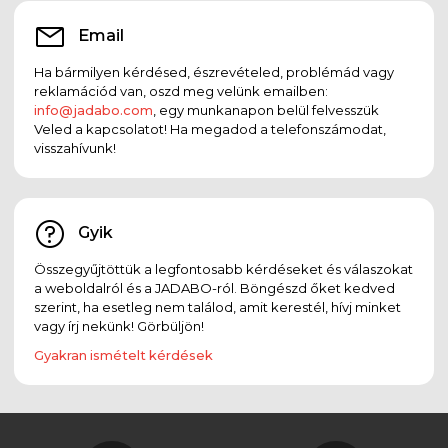
Email
Ha bármilyen kérdésed, észrevételed, problémád vagy
reklamációd van, oszd meg velünk emailben:
info@jadabo.com
, egy munkanapon belül felvesszük
Veled a kapcsolatot! Ha megadod a telefonszámodat,
visszahívunk!
Gyik
Összegyűjtöttük a legfontosabb kérdéseket és válaszokat
a weboldalról és a JADABO-ról. Böngészd őket kedved
szerint, ha esetleg nem találod, amit kerestél, hívj minket
vagy írj nekünk! Görbüljön!
Gyakran ismételt kérdések