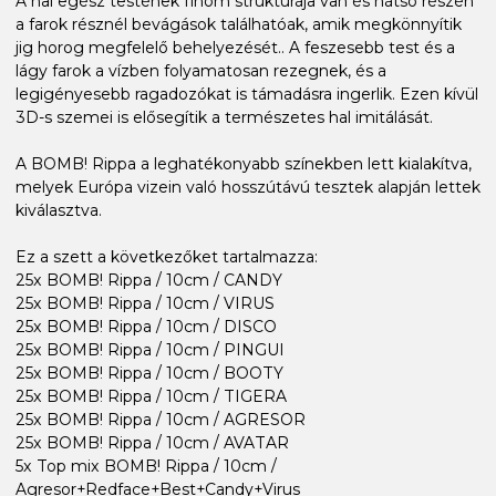
A hal egész testének finom struktúrája van és hátsó részén
a farok résznél bevágások találhatóak, amik megkönnyítik
jig horog megfelelő behelyezését.. A feszesebb test és a
lágy farok a vízben folyamatosan rezegnek, és a
legigényesebb ragadozókat is támadásra ingerlik. Ezen kívül
3D-s szemei is elősegítik a természetes hal imitálását.
A BOMB! Rippa a leghatékonyabb színekben lett kialakítva,
melyek Európa vizein való hosszútávú tesztek alapján lettek
kiválasztva.
Ez a szett a következőket tartalmazza:
25x BOMB! Rippa / 10cm / CANDY
25x BOMB! Rippa / 10cm / VIRUS
25x BOMB! Rippa / 10cm / DISCO
25x BOMB! Rippa / 10cm / PINGUI
25x BOMB! Rippa / 10cm / BOOTY
25x BOMB! Rippa / 10cm / TIGERA
25x BOMB! Rippa / 10cm / AGRESOR
25x BOMB! Rippa / 10cm / AVATAR
5x Top mix BOMB! Rippa / 10cm /
Agresor+Redface+Best+Candy+Virus