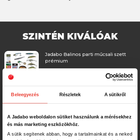
SZINTÉN KIVÁLÓAK
Jadabo Balinos parti műcsali szett
prémium
-13%
47 999 Ft
Beleegyezés
Részletek
A sütikről
Jadabo Balinos műcsali szett -
folyóvizi csorgós
A Jadabo weboldalon sütiket használunk a mérésekhez
-12%
45 990 Ft
és más marketing eszközökhöz.
A sütik segítenek abban, hogy a tartalmainkat és a neked