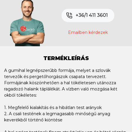
+36/1 411 3601
Emailben kérdezek
TERMÉKLEÍRÁS
A gumihal legnépszerűbb formája, melyet a szlovák
tervezők és pergetőhorgászok csapata tervezett.
Formájának köszönhetően a hal tökéletesen utánozza
ragadozó halaink táplálékát. A vízben való mozgása két
okból tökéletes:
1. Megfelelő kialakítás és a hibátlan test arányok
2. A csali testének a legmagasabb minőségű anyag
keverékből történő kiöntése