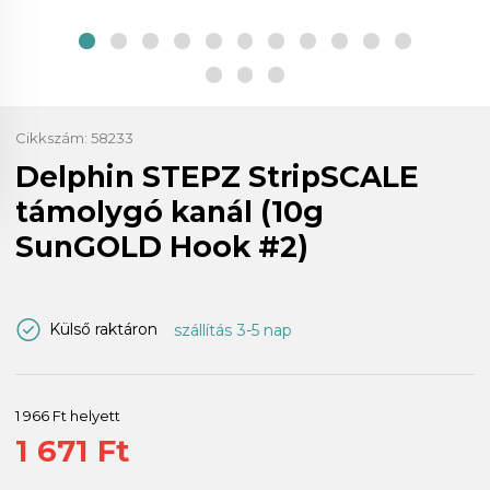
Cikkszám:
58233
Delphin STEPZ StripSCALE
támolygó kanál (10g
SunGOLD Hook #2)
Külső raktáron
szállítás 3-5 nap
1 966 Ft helyett
1 671 Ft