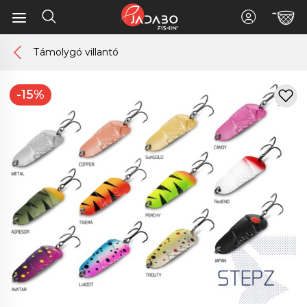
Támolygó villantó
-15%