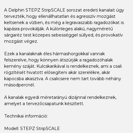
A Delphin STEPZ StripSCALE sorozat eredeti kanalait úgy
tervezték, hogy ellenállhatatlan és agresszív mozgást
keltsenek a vízben, és még a legravaszabb ragadozókat is
kapásra provokálják. A különleges alakú, nagyméretű
sárgaréz test közepes sebességgel süllyed, és provokatív
mozgást végez.
Ezek a kanalaknak éles hármashorgokkal vannak
felszerelve, hogy könnyen átszúrják a ragadozóhalak
kemény száját. Kulcskarikával is rendelkeznek, ami a csali
rögzítését hivatott elősegíteni akár szerelékre, akár
kapocsba akasztva. A csalicsere nem tart tovább néhány
másodpercnél.
A kanalak egyedi méretarányú dizájnnal rendelkeznek,
amelyet a tervezőcsapatunk készített.
Technikai információ:
Modell: STEPZ StripSCALE