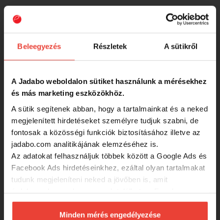
Támolygó villantó Delphin STRIP (5g
TROUTY hook #10)
Beleegyezés
Részletek
A sütikről
-15%
1 529 Ft
A Jadabo weboldalon sütiket használunk a mérésekhez
Támolygó villantó Delphin STRIP (5g
és más marketing eszközökhöz.
TIGERA hook #10)
A sütik segítenek abban, hogy a tartalmainkat és a neked
-15%
megjelenített hirdetéseket személyre tudjuk szabni, de
1 529 Ft
fontosak a közösségi funkciók biztosításához illetve az
jadabo.com analitikájának elemzéséhez is.
Az adatokat felhasználjuk többek között a Google Ads és
Támolygó villantó Delphin STRIP (5g
PINKY hook #10)
Facebook Ads hirdetéseinkhez, ezáltal olyan tartalmakat
tudunk megjeleníteni neked a jövőben is, amit
-15%
érdekesnek vagy hasznosnak találhatsz. Ennek a
1 529 Ft
biztosításához
arra kérünk, hogy engedd meg
számunkra minden mérés használatát.
Minden mérés engedélyezése