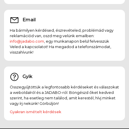
Email
Ha bármilyen kérdésed, észrevételed, problémád vagy
reklamációd van, oszd meg velünk emailben:
info@jadabo.com
, egy munkanapon belül felvesszük
Veled a kapcsolatot! Ha megadod a telefonszámodat,
visszahívunk!
Gyik
Összegyűjtöttük a legfontosabb kérdéseket és válaszokat
a weboldalról és a JADABO-ról. Böngészd őket kedved
szerint, ha esetleg nem találod, amit kerestél, hívj minket
vagy írj nekünk! Görbüljön!
Gyakran ismételt kérdések