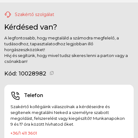
Szakértő szolgálat
Kérdésed van?
A legfontosabb, hogy megtaláld a számodra megfelelő, a
tudásodhoz, tapasztalatodhoz legjobban illő
horgászeszközöket!
Hívj és segítünk, hogy mivel tudsz sikeres lenni a parton vagy a
csónakban!
Kód:
10028982
Telefon
Szakértő kollégáink válaszolnak a kérdéseidre és
segítenek megtalálni Neked a személyre szabott
megoldást, felszerelést vagy kiegészítőt! Munkanapokon
9 és 17 óra között hívhatod őket.
+36/1 411 3601