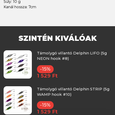
Súly: 10 g
Kanál hossza: 7cm
SZINTÉN KIVÁLÓAK
Támolygó villantó Delphin LIFO (5g
NEON hook #8)
-15%
1 529 Ft
Támolygó villantó Delphin STRIP (5g
WAMP hook #10)
-15%
1 529 Ft