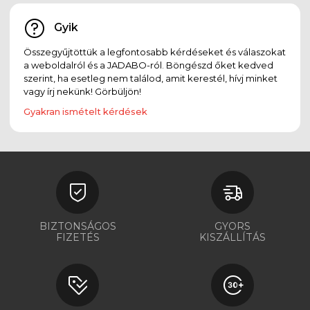
Gyik
Összegyűjtöttük a legfontosabb kérdéseket és válaszokat
a weboldalról és a JADABO-ról. Böngészd őket kedved
szerint, ha esetleg nem találod, amit kerestél, hívj minket
vagy írj nekünk! Görbüljön!
Gyakran ismételt kérdések
BIZTONSÁGOS
GYORS
FIZETÉS
KISZÁLLÍTÁS