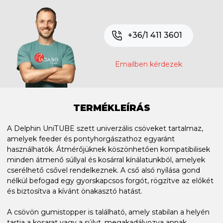
+36/1 411 3601
Emailben kérdezek
TERMÉKLEÍRÁS
A Delphin UniTUBE szett univerzális csöveket tartalmaz,
amelyek feeder és pontyhorgászathoz egyaránt
használhatók. Átmérőjüknek köszönhetően kompatibilisek
minden átmenő súllyal és kosárral kínálatunkból, amelyek
cserélhető csővel rendelkeznek. A cső alsó nyílása gond
nélkül befogad egy gyorskapcsos forgót, rögzítve az előkét
és biztosítva a kívánt önakasztó hatást.
A csövön gumistopper is található, amely stabilan a helyén
tartja a kosarat vagy a súlyt, megakadályozva annak