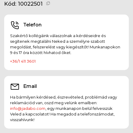
Kód:
10022501
Telefon
Szakértő kollégáink válaszolnak a kérdéseidre és
segítenek megtalálni Neked a személyre szabott
megoldást, felszerelést vagy kiegészítőt! Munkanapokon
9 és 17 óra között hívhatod őket.
+36/1 411 3601
Email
Ha bármilyen kérdésed, észrevételed, problémád vagy
reklamációd van, oszd meg velünk emailben:
info@jadabo.com
, egy munkanapon belül felvesszük
Veled a kapcsolatot! Ha megadod a telefonszámodat,
visszahívunk!