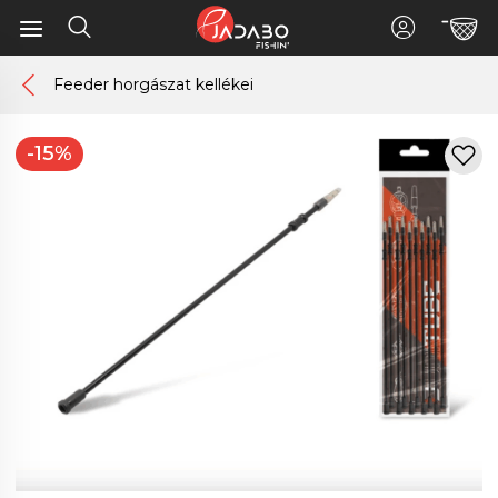
Feeder horgászat kellékei
-15%