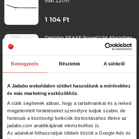
5db 22cm
1 104 Ft
Delphin REAXE PowaGUM Absorber
Transzparens (0.8mm/6kg/10m)
Feeder Power gumi
1 004 Ft
Beleegyezés
Részletek
A sütikről
Delphin REAXE PowaGUM Absorber
A Jadabo weboldalon sütiket használunk a mérésekhez
Barna (0.6mm/4kg/10m) Feeder
és más marketing eszközökhöz.
Power gumi
A sütik segítenek abban, hogy a tartalmainkat és a neked
1 004 Ft
megjelenített hirdetéseket személyre tudjuk szabni, de
fontosak a közösségi funkciók biztosításához illetve az
Delphin REAXE PowaGUM Absorber
jadabo.com analitikájának elemzéséhez is.
Transzparens (1.2mm/10kg/10m)
Az adatokat felhasználjuk többek között a Google Ads és
Feeder Power gumi