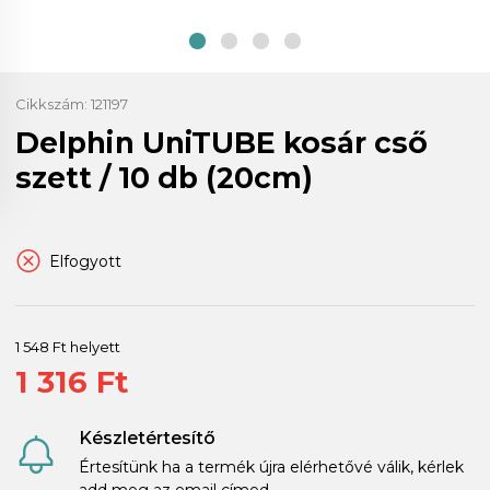
Cikkszám:
121197
Delphin UniTUBE kosár cső
szett / 10 db (20cm)
Elfogyott
1 548 Ft helyett
1 316 Ft
Készletértesítő
Értesítünk ha a termék újra elérhetővé válik, kérlek
add meg az email címed.