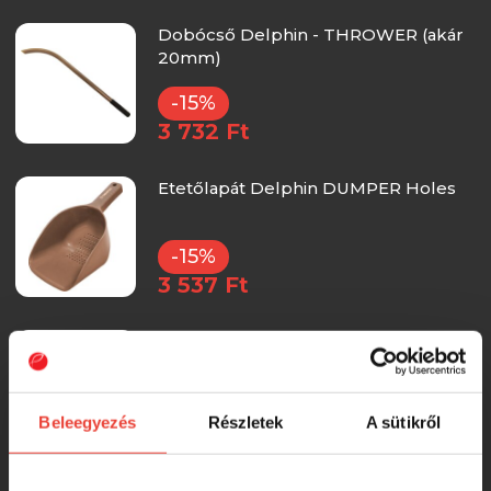
Dobócső Delphin - THROWER (akár
20mm)
-15%
3 732 Ft
Etetőlapát Delphin DUMPER Holes
-15%
3 537 Ft
Etetőlapát Delphin DUMPER Full
(maxi)
-15%
Beleegyezés
Részletek
A sütikről
3 377 Ft