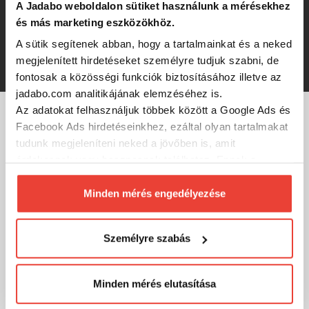
Delphin LOADER L lapát (L)
A Jadabo weboldalon sütiket használunk a mérésekhez
és más marketing eszközökhöz.
A sütik segítenek abban, hogy a tartalmainkat és a neked
1 380 Ft
megjelenített hirdetéseket személyre tudjuk szabni, de
fontosak a közösségi funkciók biztosításához illetve az
jadabo.com analitikájának elemzéséhez is.
Az adatokat felhasználjuk többek között a Google Ads és
Facebook Ads hirdetéseinkhez, ezáltal olyan tartalmakat
MÁRKÁINK
tudunk megjeleníteni neked a jövőben is, amit
érdekesnek vagy hasznosnak találhatsz. Ennek a
biztosításához
arra kérünk, hogy engedd meg
számunkra minden mérés használatát.
Minden mérés engedélyezése
Természetesen
soha semmilyen formában nem fogunk
visszaélni ezzel és később bármikor
Személyre szabás
megváltoztathatod a döntésed ezzel kapcsolatban.
Előre is köszönjük!
Minden mérés elutasítása