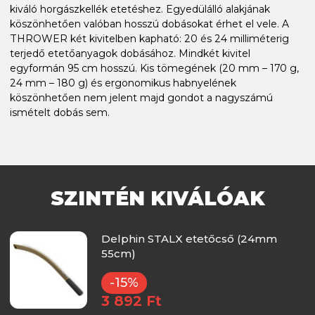
kiváló horgászkellék etetéshez. Egyedülálló alakjának
köszönhetően valóban hosszú dobásokat érhet el vele. A
THROWER két kivitelben kapható: 20 és 24 milliméterig
terjedő etetőanyagok dobásához. Mindkét kivitel
egyformán 95 cm hosszú. Kis tömegének (20 mm – 170 g,
24 mm – 180 g) és ergonomikus habnyelének
köszönhetően nem jelent majd gondot a nagyszámú
ismételt dobás sem.
SZINTÉN KIVÁLÓAK
Delphin STALX etetőcső (24mm
55cm)
-15%
3 892 Ft