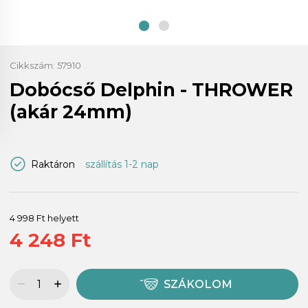
Cikkszám:
57910
Dobócső Delphin - THROWER
(akár 24mm)
Raktáron
szállítás 1-2 nap
4 998 Ft helyett
4 248 Ft
SZÁKOLOM