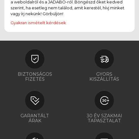
a weboldalról és a JADABO-ról. Böngészd őket kedved
szerint, ha esetleg nem találod, amit kerestél, hívj minket
vagy írj nekünk! Görbüljön!
Gyakran ismételt kérdések
BIZTONSÁGOS
GYORS
FIZETÉS
KISZÁLLÍTÁS
GARANTÁLT
30 ÉV SZAKMAI
ÁRAK
TAPASZTALAT