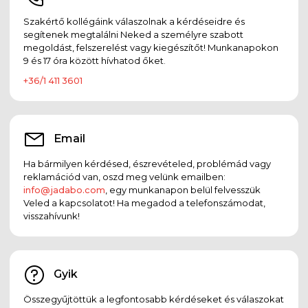
Szakértő kollégáink válaszolnak a kérdéseidre és
segítenek megtalálni Neked a személyre szabott
megoldást, felszerelést vagy kiegészítőt! Munkanapokon
9 és 17 óra között hívhatod őket.
+36/1 411 3601
Email
Ha bármilyen kérdésed, észrevételed, problémád vagy
reklamációd van, oszd meg velünk emailben:
info@jadabo.com
, egy munkanapon belül felvesszük
Veled a kapcsolatot! Ha megadod a telefonszámodat,
visszahívunk!
Gyik
Összegyűjtöttük a legfontosabb kérdéseket és válaszokat