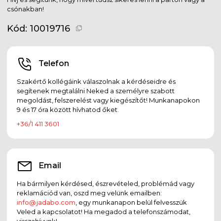
csónakban!
Kód:
10019716
Telefon
Szakértő kollégáink válaszolnak a kérdéseidre és
segítenek megtalálni Neked a személyre szabott
megoldást, felszerelést vagy kiegészítőt! Munkanapokon
9 és 17 óra között hívhatod őket.
+36/1 411 3601
Email
Ha bármilyen kérdésed, észrevételed, problémád vagy
reklamációd van, oszd meg velünk emailben:
info@jadabo.com
, egy munkanapon belül felvesszük
Veled a kapcsolatot! Ha megadod a telefonszámodat,
visszahívunk!