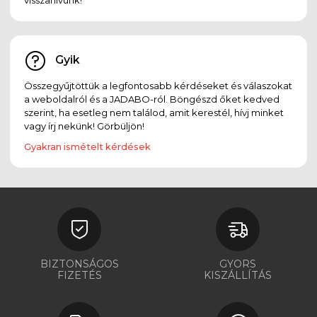
Gyik
Összegyűjtöttük a legfontosabb kérdéseket és válaszokat
a weboldalról és a JADABO-ról. Böngészd őket kedved
szerint, ha esetleg nem találod, amit kerestél, hívj minket
vagy írj nekünk! Görbüljön!
Gyakran ismételt kérdések
BIZTONSÁGOS
GYORS
FIZETÉS
KISZÁLLÍTÁS