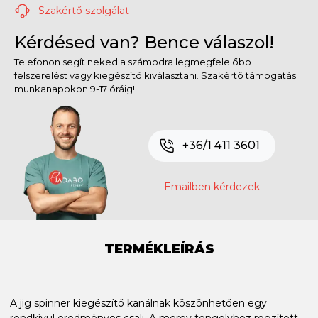
Szakértő szolgálat
Kérdésed van? Bence válaszol!
Telefonon segít neked a számodra legmegfelelőbb
felszerelést vagy kiegészítő kiválasztani. Szakértő támogatás
munkanapokon 9-17 óráig!
+36/1 411 3601
Emailben kérdezek
TERMÉKLEÍRÁS
A jig spinner kiegészítő kanálnak köszönhetően egy
rendkívül eredményes csali. A merev tengelyhez rögzített