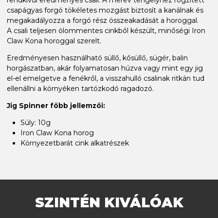
csapágyas forgó tökéletes mozgást biztosít a kanálnak és
megakadályozza a forgó rész összeakadását a horoggal.
A csali teljesen ólommentes cinkből készült, minőségi Iron
Claw Kona horoggal szerelt.
Eredményesen használható süllő, kősüllő, sügér, balin
horgászatban, akár folyamatosan húzva vagy mint egy jig
el-el emelgetve a fenékről, a visszahulló csalinak ritkán tud
ellenállni a környéken tartózkodó ragadozó.
Jig Spinner főbb jellemzői:
Súly: 10g
Iron Claw Kona horog
Környezetbarát cink alkatrészek
SZINTÉN KIVÁLÓAK