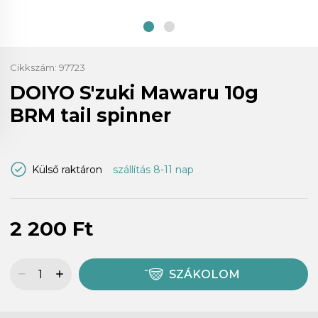
Cikkszám:
97723
DOIYO S'zuki Mawaru 10g
BRM tail spinner
Külső raktáron
szállítás 8-11 nap
2 200 Ft
SZÁKOLOM