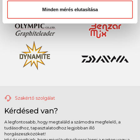
Minden mérés elutasítása
Szakértő szolgálat
Kérdésed van?
A legfontosabb, hogy megtaláld a számodra megfelelő, a
tudásodhoz, tapasztalatodhoz legjobban illő
horgászeszközöket!
Hívj és segítünk, hogy mivel tudsz sikeres lenni a parton vagy a