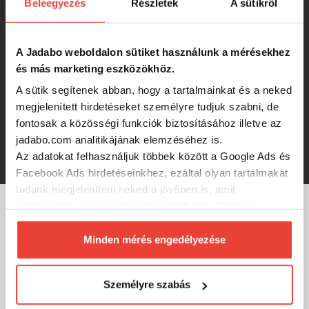
Beleegyezés
Részletek
A sütikről
spinner
A Jadabo weboldalon sütiket használunk a mérésekhez
2 100 Ft
és más marketing eszközökhöz.
A sütik segítenek abban, hogy a tartalmainkat és a neked
DOIYO S'zuki Mawaru 7g SGM tail
megjelenített hirdetéseket személyre tudjuk szabni, de
spinner
fontosak a közösségi funkciók biztosításához illetve az
jadabo.com analitikájának elemzéséhez is.
2 100 Ft
Az adatokat felhasználjuk többek között a Google Ads és
Facebook Ads hirdetéseinkhez, ezáltal olyan tartalmakat
tudunk megjeleníteni neked a jövőben is, amit
érdekesnek vagy hasznosnak találhatsz. Ennek a
biztosításához
arra kérünk, hogy engedd meg
MÁRKÁINK
számunkra minden mérés használatát.
Minden mérés engedélyezése
Természetesen
soha semmilyen formában nem fogunk
visszaélni ezzel és később bármikor
Személyre szabás
megváltoztathatod a döntésed ezzel kapcsolatban.
Előre is köszönjük!