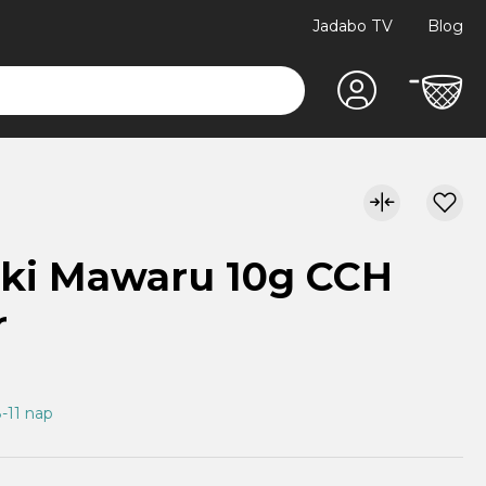
Jadabo TV
Blog
uki Mawaru 10g CCH
r
8-11 nap