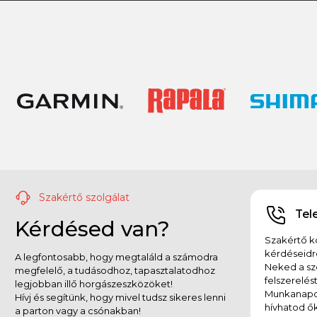
Szakértő szolgálat
Tel
Kérdésed van?
Szakértő ko
kérdéseidr
A legfontosabb, hogy megtaláld a számodra
Neked a sz
megfelelő, a tudásodhoz, tapasztalatodhoz
felszerelés
legjobban illő horgászeszközöket!
Munkanapok
Hívj és segítünk, hogy mivel tudsz sikeres lenni
hívhatod ők
a parton vagy a csónakban!