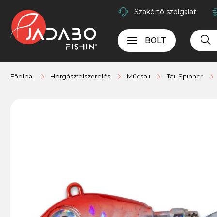
Szakértő szolgálat
BOLT
Főoldal
Horgászfelszerelés
Műcsali
Tail Spinner