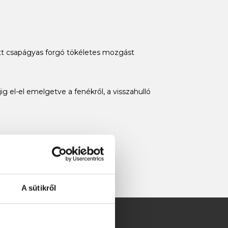
ett csapágyas forgó tökéletes mozgást
g el-el emelgetve a fenékről, a visszahulló
A sütikről