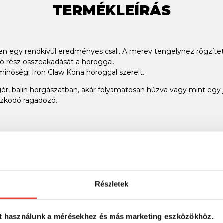
TERMÉKLEÍRÁS
ően egy rendkívül eredményes csali. A merev tengelyhez rögzít
ó rész összeakadását a horoggal.
 minőségi Iron Claw Kona horoggal szerelt.
r, balin horgászatban, akár folyamatosan húzva vagy mint egy ji
tózkodó ragadozó.
Részletek
SZINTÉN KIVÁLÓAK
t használunk a mérésekhez és más marketing eszközökhöz.