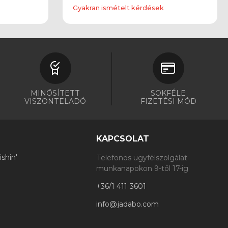
Gyakran ismételt kérdések
MINŐSÍTETT
SOKFÉLE
VISZONTELADÓ
FIZETÉSI MÓD
KAPCSOLAT
shin'
Telefonos ügyfélszolgálat
munkanapokon 9-től 17-ig
+36/1 411 3601
info@jadabo.com