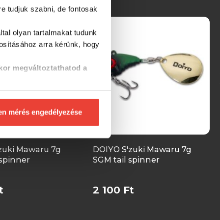
re tudjuk szabni, de fontosak
tal olyan tartalmakat tudunk
tosításához
arra kérünk, hogy
kor megváltoztathatod a
en mérés engedélyezése
zuki Mawaru 7g
DOIYO S'zuki Mawaru 7g
 spinner
SGM tail spinner
t
2 100 Ft