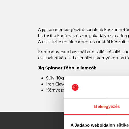
A jig spinner kiegészítő kanálnak köszönhet
biztosít a kanálnak és megakadályozza a forg
A csali teljesen ólommentes cinkből készült,
Eredményesen használható süllő, kősüllő, sügé
csalinak ritkán tud ellenállni a környéken tar
Jig Spinner főbb jellemzői:
Súly: 10g
Iron Claw Kona horog
Környezetbarát cink alkatrészek
Beleegyezés
A Jadabo weboldalon sütike