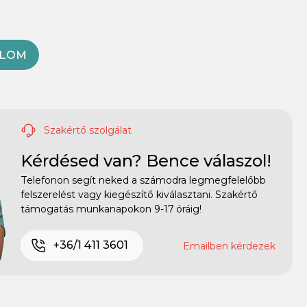
OLOM
Szakértő szolgálat
Kérdésed van? Bence válaszol!
Telefonon segít neked a számodra legmegfelelőbb
felszerelést vagy kiegészítő kiválasztani. Szakértő
támogatás munkanapokon 9-17 óráig!
+36/1 411 3601
Emailben kérdezek