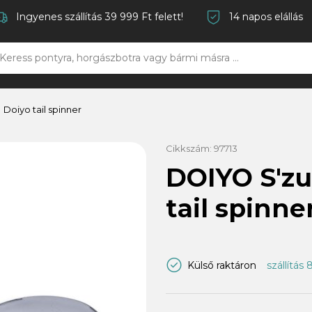
Ingyenes szállítás 39 999 Ft felett!
14 napos elállás
Doiyo tail spinner
Cikkszám:
97713
DOIYO S'z
tail spinne
Külső raktáron
szállítás 