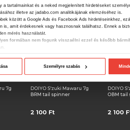
y a tartalmainkat és a neked megjelenített hirdetéseket személy
tásához illetve az jadabo.com analitikájának elemzéséhez is.
bbek között a Google Ads és Facebook Ads hirdetéseinkhez, ezál
n is, amit érdekesnek vagy hasznosnak találhatsz. Ennek a biz
en mérés használatát.
yen formában nem fogunk visszaélni ezzel és később bármi
an.
tása
Személyre szabás
Mind
ru 7g
DOIYO S'zuki Mawaru 7g
DOIYO S'
BRM tail spinner
OBM tail
2 100 Ft
2 100 F