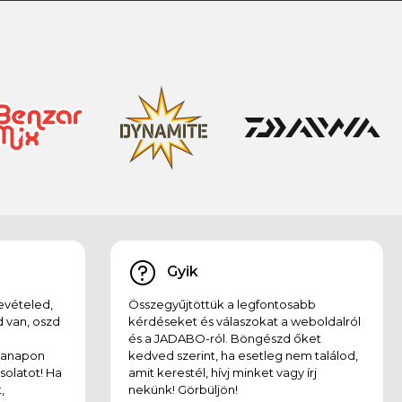
Gyik
evételed,
Összegyűjtöttük a legfontosabb
 van, oszd
kérdéseket és válaszokat a weboldalról
és a JADABO-ról. Böngészd őket
kanapon
kedved szerint, ha esetleg nem találod,
solatot! Ha
amit kerestél, hívj minket vagy írj
,
nekünk! Görbüljön!