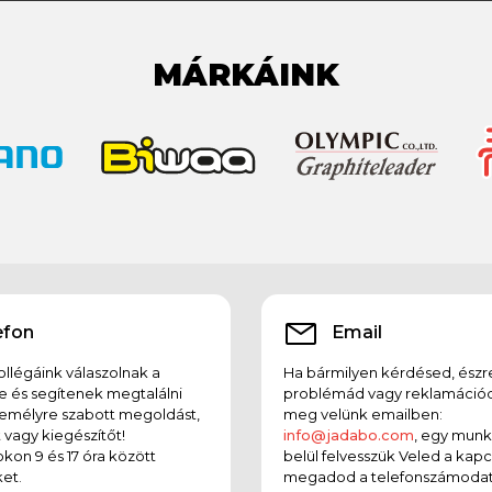
MÁRKÁINK
efon
Email
llégáink válaszolnak a
Ha bármilyen kérdésed, észr
e és segítenek megtalálni
problémád vagy reklamációd
emélyre szabott megoldást,
meg velünk emailben:
t vagy kiegészítőt!
info@jadabo.com
, egy mun
on 9 és 17 óra között
belül felvesszük Veled a kapc
et.
megadod a telefonszámodat