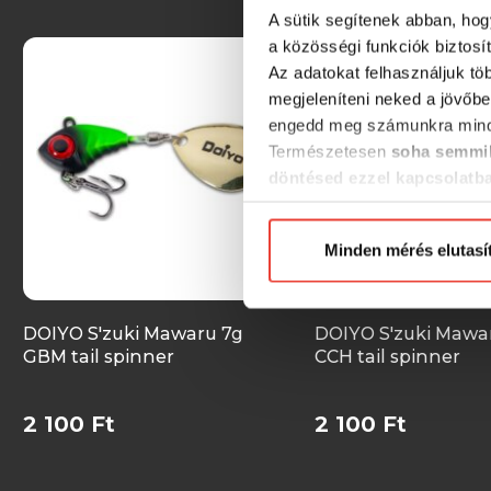
A sütik segítenek abban, hog
a közösségi funkciók biztosí
Az adatokat felhasználjuk tö
megjeleníteni neked a jövőbe
engedd meg számunkra mind
Természetesen
soha semmil
döntésed ezzel kapcsolatb
Előre is köszönjük!
Minden mérés elutasí
DOIYO S'zuki Mawaru 7g
DOIYO S'zuki Mawa
GBM tail spinner
CCH tail spinner
2 100 Ft
2 100 Ft