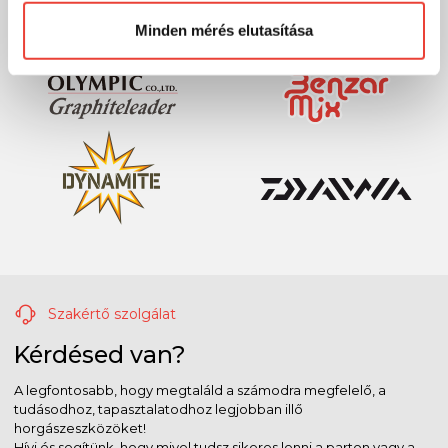
Minden mérés elutasítása
Szakértő szolgálat
Kérdésed van?
A legfontosabb, hogy megtaláld a számodra megfelelő, a
tudásodhoz, tapasztalatodhoz legjobban illő
horgászeszközöket!
Hívj és segítünk, hogy mivel tudsz sikeres lenni a parton vagy a