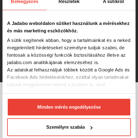
Beleegyezés
Részletek
A sütikről
spinner
A Jadabo weboldalon sütiket használunk a mérésekhez
2 100 Ft
és más marketing eszközökhöz.
A sütik segítenek abban, hogy a tartalmainkat és a neked
DOIYO S'zuki Mawaru 7g SGM tail
megjelenített hirdetéseket személyre tudjuk szabni, de
spinner
fontosak a közösségi funkciók biztosításához illetve az
jadabo.com analitikájának elemzéséhez is.
2 100 Ft
Az adatokat felhasználjuk többek között a Google Ads és
Facebook Ads hirdetéseinkhez, ezáltal olyan tartalmakat
tudunk megjeleníteni neked a jövőben is, amit
érdekesnek vagy hasznosnak találhatsz. Ennek a
biztosításához
arra kérünk, hogy engedd meg
MÁRKÁINK
számunkra minden mérés használatát.
Minden mérés engedélyezése
Természetesen
soha semmilyen formában nem fogunk
visszaélni ezzel és később bármikor
Személyre szabás
megváltoztathatod a döntésed ezzel kapcsolatban.
Előre is köszönjük!