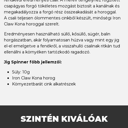
csapágyas forgó tökéletes mozgást biztosít a kanálnak és
megakadályozza a forgó rész összeakadását a horoggal.
A csali teljesen ólommentes cinkből készült, minőségi Iron
Claw Kona horoggal szerelt.
Eredményesen használható süllő, kősüllő, sügér, balin
horgászatban, akár folyamatosan húzva vagy mint egy jig
el-el emelgetve a fenékről, a visszahulló csalinak ritkán tud
ellenállni a környéken tartózkodó ragadozó.
Jig Spinner főbb jellemzői:
Súly: 10g
Iron Claw Kona horog
Környezetbarát cink alkatrészek
SZINTÉN KIVÁLÓAK