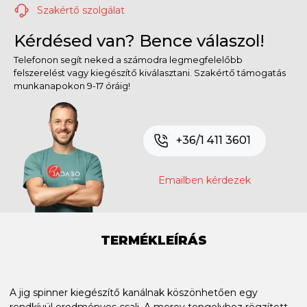
Szakértő szolgálat
Kérdésed van? Bence válaszol!
Telefonon segít neked a számodra legmegfelelőbb
felszerelést vagy kiegészítő kiválasztani. Szakértő támogatás
munkanapokon 9-17 óráig!
+36/1 411 3601
Emailben kérdezek
TERMÉKLEÍRÁS
A jig spinner kiegészítő kanálnak köszönhetően egy
rendkívül eredményes csali. A merev tengelyhez rögzített