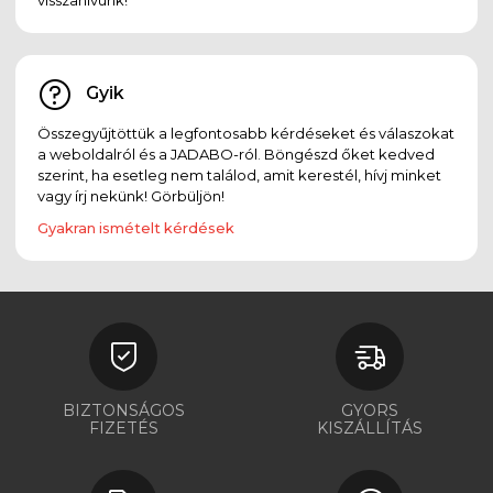
Gyik
Összegyűjtöttük a legfontosabb kérdéseket és válaszokat
a weboldalról és a JADABO-ról. Böngészd őket kedved
szerint, ha esetleg nem találod, amit kerestél, hívj minket
vagy írj nekünk! Görbüljön!
Gyakran ismételt kérdések
BIZTONSÁGOS
GYORS
FIZETÉS
KISZÁLLÍTÁS