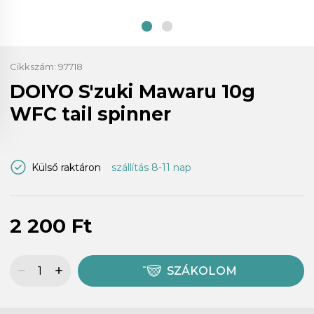
Cikkszám:
97718
DOIYO S'zuki Mawaru 10g
WFC tail spinner
Külső raktáron
szállítás 8-11 nap
2 200 Ft
SZÁKOLOM