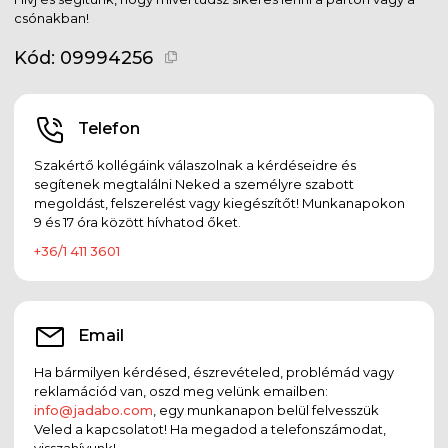
csónakban!
Kód:
09994256
Telefon
Szakértő kollégáink válaszolnak a kérdéseidre és
segítenek megtalálni Neked a személyre szabott
megoldást, felszerelést vagy kiegészítőt! Munkanapokon
9 és 17 óra között hívhatod őket.
+36/1 411 3601
Email
Ha bármilyen kérdésed, észrevételed, problémád vagy
reklamációd van, oszd meg velünk emailben:
info@jadabo.com
, egy munkanapon belül felvesszük
Veled a kapcsolatot! Ha megadod a telefonszámodat,
visszahívunk!