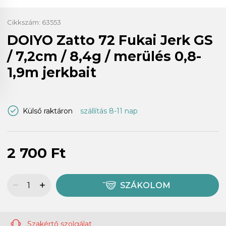
Cikkszám:
63553
DOIYO Zatto 72 Fukai Jerk GS
/ 7,2cm / 8,4g / merülés 0,8-
1,9m jerkbait
Külső raktáron
szállítás 8-11 nap
2 700 Ft
SZÁKOLOM
Szakértő szolgálat