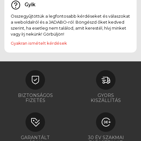
Gyik
Összegyűjtöttük a legfontosabb kérdéseket és válaszokat
a weboldalról és a JADABO-ról. Böngészd őket kedved
szerint, ha esetleg nem találod, amit kerestél, hívj minket
vagy írj nekünk! Görbüljön!
Gyakran ismételt kérdések
BIZTONSÁGOS
GYORS
FIZETÉS
KISZÁLLÍTÁS
GARANTÁLT
30 ÉV SZAKMAI