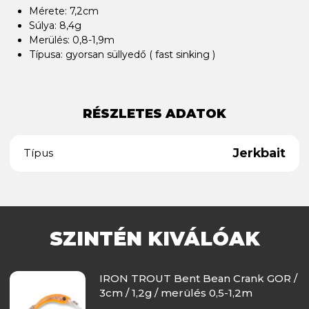
Mérete: 7,2cm
Súlya: 8,4g
Merülés: 0,8-1,9m
Típusa: gyorsan süllyedő ( fast sinking )
RÉSZLETES ADATOK
Jerkbait
Típus
SZINTÉN KIVÁLÓAK
IRON TROUT Bent Bean Crank GOR /
3cm / 1,2g / merülés 0,5-1,2m