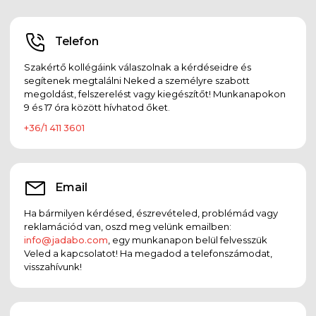
Telefon
Szakértő kollégáink válaszolnak a kérdéseidre és
segítenek megtalálni Neked a személyre szabott
megoldást, felszerelést vagy kiegészítőt! Munkanapokon
9 és 17 óra között hívhatod őket.
+36/1 411 3601
Email
Ha bármilyen kérdésed, észrevételed, problémád vagy
reklamációd van, oszd meg velünk emailben:
info@jadabo.com
, egy munkanapon belül felvesszük
Veled a kapcsolatot! Ha megadod a telefonszámodat,
visszahívunk!