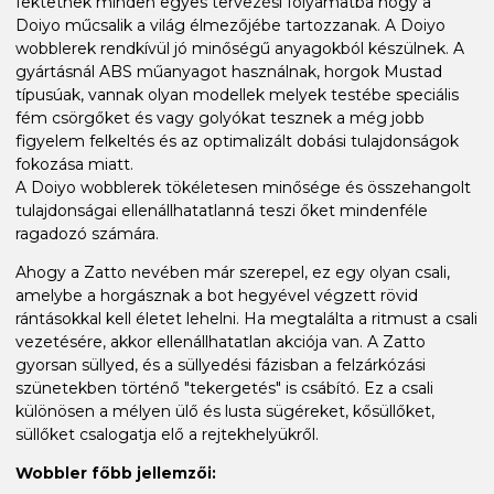
fektetnek minden egyes tervezési folyamatba hogy a
Doiyo műcsalik a világ élmezőjébe tartozzanak. A Doiyo
wobblerek rendkívül jó minőségű anyagokból készülnek. A
gyártásnál ABS műanyagot használnak, horgok Mustad
típusúak, vannak olyan modellek melyek testébe speciális
fém csörgőket és vagy golyókat tesznek a még jobb
figyelem felkeltés és az optimalizált dobási tulajdonságok
fokozása miatt.
A Doiyo wobblerek tökéletesen minősége és összehangolt
tulajdonságai ellenállhatatlanná teszi őket mindenféle
ragadozó számára.
Ahogy a Zatto nevében már szerepel, ez egy olyan csali,
amelybe a horgásznak a bot hegyével végzett rövid
rántásokkal kell életet lehelni. Ha megtalálta a ritmust a csali
vezetésére, akkor ellenállhatatlan akciója van. A Zatto
gyorsan süllyed, és a süllyedési fázisban a felzárkózási
szünetekben történő "tekergetés" is csábító. Ez a csali
különösen a mélyen ülő és lusta sügéreket, kősüllőket,
süllőket csalogatja elő a rejtekhelyükről.
Wobbler főbb jellemzői: