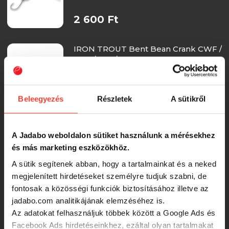
2 600 Ft
IRON TROUT Bent Bean Crank CWF /
3cm / 1,2g / merülés 0,5-1,2m
2 600 Ft
Beleegyezés
Részletek
A sütikről
DOIYO Zatto 59 Fukai Jerk RBT /
5,9cm / 5,8g / merülés 0,5-1,5m
A Jadabo weboldalon sütiket használunk a mérésekhez
és más marketing eszközökhöz.
2 600 Ft
A sütik segítenek abban, hogy a tartalmainkat és a neked
megjelenített hirdetéseket személyre tudjuk szabni, de
fontosak a közösségi funkciók biztosításához illetve az
DOIYO Nomin 60 Hiratai SP Crank
jadabo.com analitikájának elemzéséhez is.
Az adatokat felhasználjuk többek között a Google Ads és
Facebook Ads hirdetéseinkhez, ezáltal olyan tartalmakat