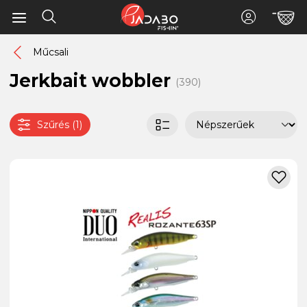
Műcsali
Jerkbait wobbler
(390)
Szűrés (1)