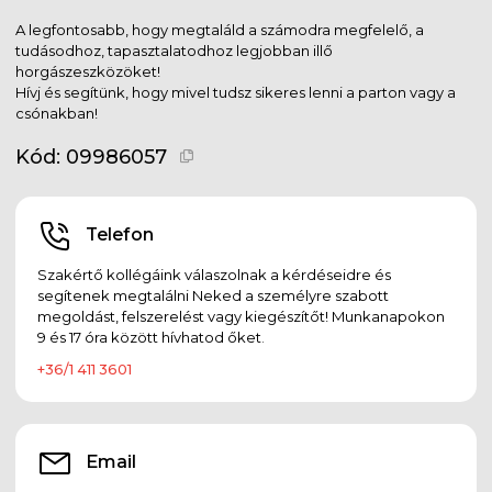
A legfontosabb, hogy megtaláld a számodra megfelelő, a
tudásodhoz, tapasztalatodhoz legjobban illő
horgászeszközöket!
Hívj és segítünk, hogy mivel tudsz sikeres lenni a parton vagy a
csónakban!
Kód:
09986057
Telefon
Szakértő kollégáink válaszolnak a kérdéseidre és
segítenek megtalálni Neked a személyre szabott
megoldást, felszerelést vagy kiegészítőt! Munkanapokon
9 és 17 óra között hívhatod őket.
+36/1 411 3601
Email