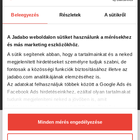
943 Ft
Beleegyezés
Részletek
A sütikről
Sensas Úszó Pierrot 1,5g
A Jadabo weboldalon sütiket használunk a mérésekhez
és más marketing eszközökhöz.
943 Ft
A sütik segítenek abban, hogy a tartalmainkat és a neked
megjelenített hirdetéseket személyre tudjuk szabni, de
fontosak a közösségi funkciók biztosításához illetve az
Úszó Pontyozó 3 G Mp2
jadabo.com analitikájának elemzéséhez is.
Az adatokat felhasználjuk többek között a Google Ads és
Facebook Ads hirdetéseinkhez, ezáltal olyan tartalmakat
740 Ft
tudunk megjeleníteni neked a jövőben is, amit
érdekesnek vagy hasznosnak találhatsz. Ennek a
biztosításához
arra kérünk, hogy engedd meg
számunkra minden mérés használatát.
Minden mérés engedélyezése
MÁRKÁINK
Természetesen
soha semmilyen formában nem fogunk
visszaélni ezzel és később bármikor