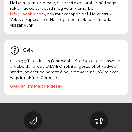
Ha bármilyen kérdésed, észrevételed, problémád vagy
reklamációd van, oszd meg velünk emailben:
info@jadabo.com
, egy munkanapon belül felvesszük
Veled a kapcsolatot! Ha megadod a telefonszámodat,
visszahívunk!
Gyik
Összegyűjtöttük a legfontosabb kérdéseket és válaszokat
a weboldalról és a JADABO-ról. Böngészd őket kedved
szerint, ha esetleg nem találod, amit kerestél, hívj minket
vagy írj nekünk! Görbüljön!
Gyakran ismételt kérdések