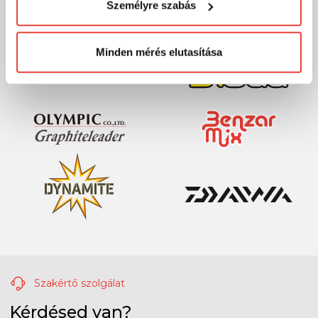
Személyre szabás
megváltoztathatod a döntésed ezzel kapcsolatban.
Előre is köszönjük!
Minden mérés elutasítása
Szakértő szolgálat
Kérdésed van?