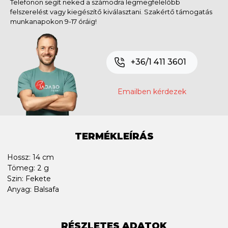
Telefonon segít neked a számodra legmegfelelőbb
felszerelést vagy kiegészítő kiválasztani. Szakértő támogatás
munkanapokon 9-17 óráig!
+36/1 411 3601
Emailben kérdezek
TERMÉKLEÍRÁS
Hossz: 14 cm
Tömeg: 2 g
Szin: Fekete
Anyag: Balsafa
RÉSZLETES ADATOK