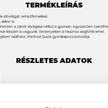
TERMÉKLEÍRÁS
ek élővilágát nehézfémekkel.
akkor is.
nhetően a zsinór elvágása nélkül is gyorsan, egyszerűen cserélh
már készen is vagyunk. Versenyeken is hasznos segítőnk lehet.
lejében található, Method Quick gyorskapocs biztosítja.
RÉSZLETES ADATOK