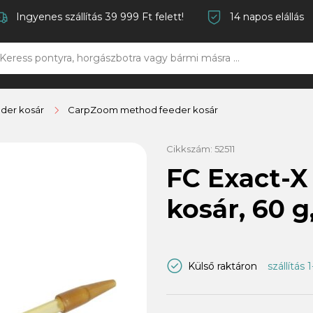
Ingyenes szállítás 39 999 Ft felett!
14 napos elállás
der kosár
CarpZoom method feeder kosár
Cikkszám:
52511
FC Exact-
kosár, 60 g
Külső raktáron
szállítás 