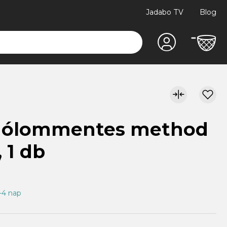
Jadabo TV
Blog
X ólommentes method
, 1 db
1-4 nap