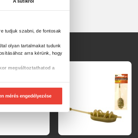
A sütikről
re tudjuk szabni, de fontosak
tal olyan tartalmakat tudunk
tosításához
arra kérünk, hogy
kor megváltoztathatod a
en mérés engedélyezése