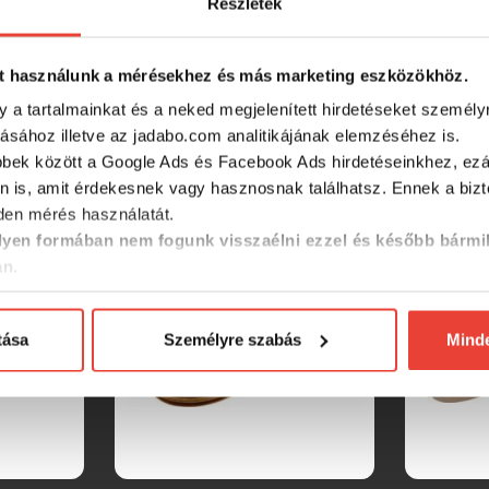
Részletek
t használunk a mérésekhez és más marketing eszközökhöz.
y a tartalmainkat és a neked megjelenített hirdetéseket személy
tásához illetve az jadabo.com analitikájának elemzéséhez is.
SZINTÉN KIVÁLÓAK
bbek között a Google Ads és Facebook Ads hirdetéseinkhez, ezál
n is, amit érdekesnek vagy hasznosnak találhatsz. Ennek a biz
en mérés használatát.
yen formában nem fogunk visszaélni ezzel és később bármi
an.
tása
Személyre szabás
Mind