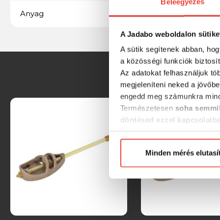
Beleegyezés
Ólommentes
Anyag
A Jadabo weboldalon sütike
A sütik segítenek abban, hog
a közösségi funkciók biztosí
Az adatokat felhasználjuk tö
megjeleníteni neked a jövőbe
engedd meg számunkra mind
Természetesen
soha semmil
döntésed ezzel kapcsolatb
Előre is köszönjük!
Minden mérés elutasí