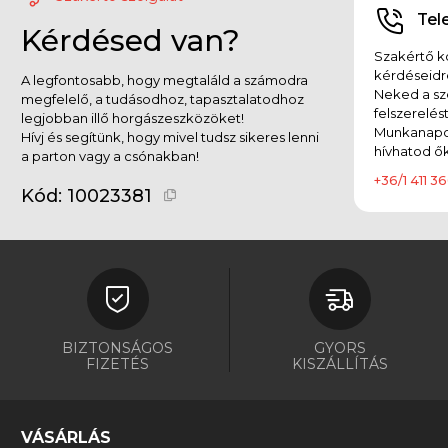
Tel
Kérdésed van?
Szakértő ko
kérdéseidr
A legfontosabb, hogy megtaláld a számodra
Neked a sz
megfelelő, a tudásodhoz, tapasztalatodhoz
felszerelés
legjobban illő horgászeszközöket!
Munkanapok
Hívj és segítünk, hogy mivel tudsz sikeres lenni
hívhatod ők
a parton vagy a csónakban!
+36/1 411 36
Kód:
10023381
BIZTONSÁGOS
GYORS
FIZETÉS
KISZÁLLÍTÁS
VÁSÁRLÁS