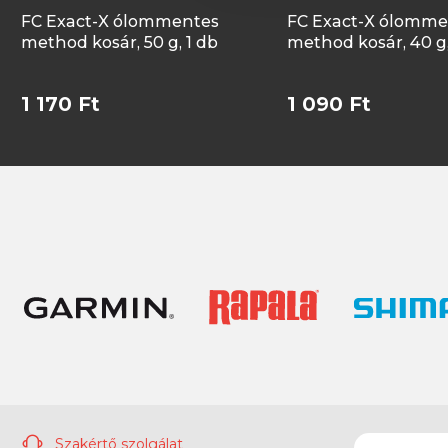
FC Exact-X ólommentes
FC Exact-X ólomme
method kosár, 50 g, 1 db
method kosár, 40 g,
1 170 Ft
1 090 Ft
Szakértő szolgálat