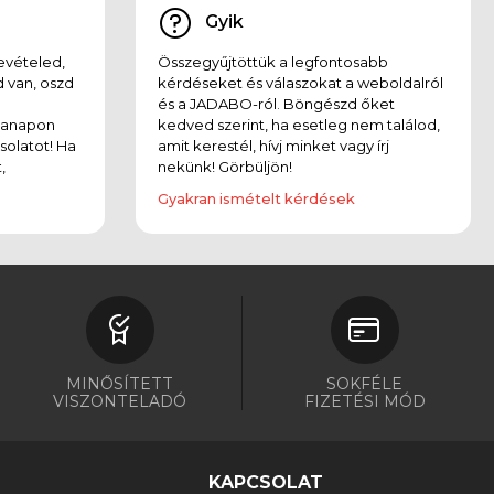
Gyik
evételed,
Összegyűjtöttük a legfontosabb
 van, oszd
kérdéseket és válaszokat a weboldalról
és a JADABO-ról. Böngészd őket
kanapon
kedved szerint, ha esetleg nem találod,
solatot! Ha
amit kerestél, hívj minket vagy írj
,
nekünk! Görbüljön!
Gyakran ismételt kérdések
MINŐSÍTETT
SOKFÉLE
VISZONTELADÓ
FIZETÉSI MÓD
KAPCSOLAT