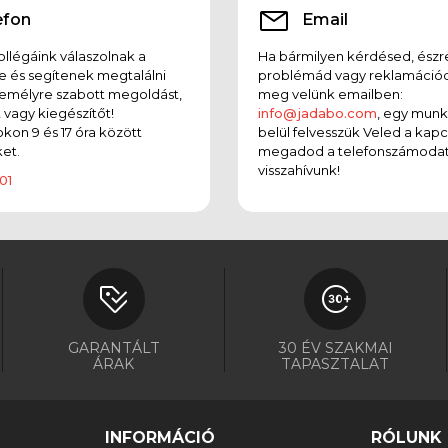
efon
Email
llégáink válaszolnak a
Ha bármilyen kérdésed, észr
e és segítenek megtalálni
problémád vagy reklamációd
emélyre szabott megoldást,
meg velünk emailben:
t vagy kiegészítőt!
info@jadabo.com
, egy mun
on 9 és 17 óra között
belül felvesszük Veled a kapc
et.
megadod a telefonszámodat
visszahívunk!
01
GARANTÁLT
30 ÉV SZAKMAI
ÁRAK
TAPASZTALAT
INFORMÁCIÓ
RÓLUNK