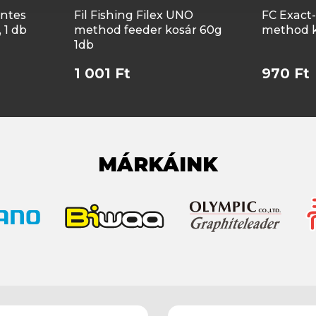
ntes
Fil Fishing Filex UNO
FC Exact
 1 db
method feeder kosár 60g
method ko
1db
1 001 Ft
970 Ft
MÁRKÁINK