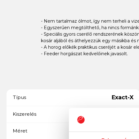
- Nem tartalmaz ólmot, így nem terheli a viz
- Egyszerűen megtölthető, ha nincs formánk, 
- Speciális gyors cserélő rendszerének köszö
kosár aljából és áthelyezzük egy másikba és 
- A horog előkék praktikus cseréjét a kosár e
- Feeder horgászat kedvelőinek javasolt.
Exact-X
Típus
1 db/csomag
Kiszerelés
60 g
Méret