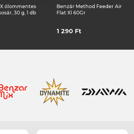
-X ólommentes
Benzár Method Feeder Air
sár, 30 g, 1 db
Flat Xl 60Gr
1 290 Ft