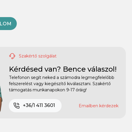
OLOM
Szakértő szolgálat
Kérdésed van? Bence válaszol!
Telefonon segít neked a számodra legmegfelelőbb
felszerelést vagy kiegészítő kiválasztani. Szakértő
támogatás munkanapokon 9-17 óráig!
+36/1 411 3601
Emailben kérdezek