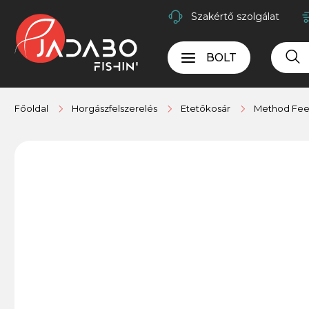
Szakértő szolgálat
BOLT
Főoldal
Horgászfelszerelés
Etetőkosár
Method Fee