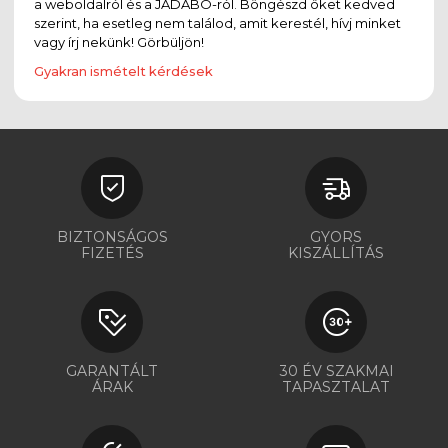
a weboldalról és a JADABO-ról. Böngészd őket kedved
szerint, ha esetleg nem találod, amit kerestél, hívj minket
vagy írj nekünk! Görbüljön!
Gyakran ismételt kérdések
BIZTONSÁGOS
GYORS
FIZETÉS
KISZÁLLÍTÁS
GARANTÁLT
30 ÉV SZAKMAI
ÁRAK
TAPASZTALAT