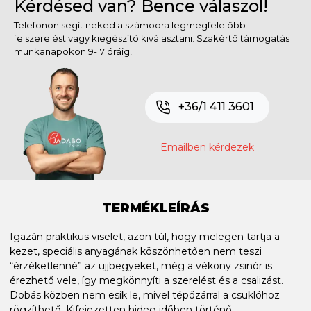
Kérdésed van? Bence válaszol!
Telefonon segít neked a számodra legmegfelelőbb
felszerelést vagy kiegészítő kiválasztani. Szakértő támogatás
munkanapokon 9-17 óráig!
+36/1 411 3601
Emailben kérdezek
TERMÉKLEÍRÁS
Igazán praktikus viselet, azon túl, hogy melegen tartja a
kezet, speciális anyagának köszönhetően nem teszi
“érzéketlenné” az ujjbegyeket, még a vékony zsinór is
érezhető vele, így megkönnyíti a szerelést és a csalizást.
Dobás közben nem esik le, mivel tépőzárral a csuklóhoz
rögzíthető. Kifejezetten hideg időben történő