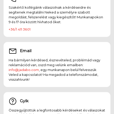
Szakértő kollégáink válaszolnak a kérdéseidre és
segítenek megtalálni Neked a személyre szabott
megoldást, felszerelést vagy kiegészítőt! Munkanapokon
9 és 17 óra között hívhatod őket.
+36/1 411 3601
Email
Ha bármilyen kérdésed, észrevételed, problémád vagy
reklamációd van, oszd meg velünk emailben:
info@jadabo.com
, egy munkanapon belül felvesszük
Veled a kapcsolatot! Ha megadod a telefonszámodat,
visszahívunk!
Gyik
Összegyűjtöttük a legfontosabb kérdéseket és válaszokat