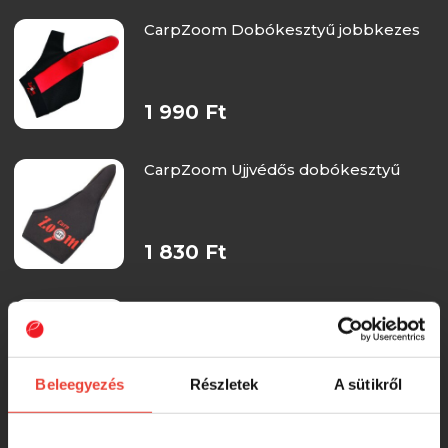
CarpZoom Dobókesztyű jobbkezes
1 990 Ft
CarpZoom Ujjvédős dobókesztyű
1 830 Ft
Neoprén dobókesztyű
Beleegyezés
Részletek
A sütikről
1 830 Ft