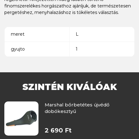
finomszerelékes horgászathoz ajánljuk, de természetesen
pergetéshez, menyhalazáshoz is tökéletes választás.
meret
L
gyujto
1
SZINTÉN KIVÁLÓAK
Marshal bőrbetétes újvédő
dobókesztyű
2 690 Ft