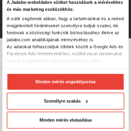
CarpZoom Ujjvédő
A Jadabo weboldalon sütiket használunk a mérésekhez
és más marketing eszközökhöz.
A sütik segítenek abban, hogy a tartalmainkat és a neked
1 320 Ft
megjelenített hirdetéseket személyre tudjuk szabni, de
fontosak a közösségi funkciók biztosításához illetve az
jadabo.com analitikájának elemzéséhez is.
Az adatokat felhasználjuk többek között a Google Ads és
Facebook Ads hirdetéseinkhez, ezáltal olyan tartalmakat
MÁRKÁINK
tudunk megjeleníteni neked a jövőben is, amit
érdekesnek vagy hasznosnak találhatsz. Ennek a
biztosításához
arra kérünk, hogy engedd meg
számunkra minden mérés használatát.
Minden mérés engedélyezése
Természetesen
soha semmilyen formában nem fogunk
visszaélni ezzel és később bármikor
Személyre szabás
megváltoztathatod a döntésed ezzel kapcsolatban.
Előre is köszönjük!
Minden mérés elutasítása