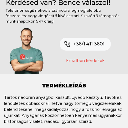
Kérdésed van? Bence válaszol!
Telefonon segít neked a számodra legmegfelelőbb
felszerelést vagy kiegészítő kiválasztani. Szakértő támogatás
munkanapokon 9-17 óráig!
+36/1 411 3601
Emailben kérdezek
TERMÉKLEÍRÁS
Tartós neoprén anyagból készült, újvédő kesztyű. Távoli és
lendületes dobásoknál, illetve nagy tömegű végszerelékek
belendítésénél megakadályozza, hogy a főzsinór elvágja az
ujjunkat. Anyagának köszönhetően kényelmes ugyanakkor
biztonságos viselet, ráadásul gyorsan szárad.