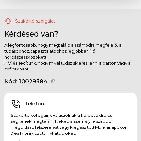
Szakértő szolgálat
Kérdésed van?
A legfontosabb, hogy megtaláld a számodra megfelelő, a
tudásodhoz, tapasztalatodhoz legjobban illő
horgászeszközöket!
Hívj és segítünk, hogy mivel tudsz sikeres lenni a parton vagy a
csónakban!
Kód:
10029384
Telefon
Szakértő kollégáink válaszolnak a kérdéseidre és
segítenek megtalálni Neked a személyre szabott
megoldást, felszerelést vagy kiegészítőt! Munkanapokon
9 és 17 óra között hívhatod őket.