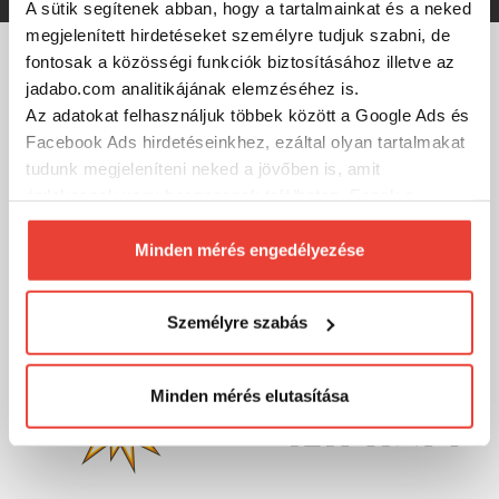
A sütik segítenek abban, hogy a tartalmainkat és a neked
megjelenített hirdetéseket személyre tudjuk szabni, de
fontosak a közösségi funkciók biztosításához illetve az
MÁRKÁINK
jadabo.com analitikájának elemzéséhez is.
Az adatokat felhasználjuk többek között a Google Ads és
Facebook Ads hirdetéseinkhez, ezáltal olyan tartalmakat
tudunk megjeleníteni neked a jövőben is, amit
érdekesnek vagy hasznosnak találhatsz. Ennek a
biztosításához
arra kérünk, hogy engedd meg
számunkra minden mérés használatát.
Minden mérés engedélyezése
Természetesen
soha semmilyen formában nem fogunk
visszaélni ezzel és később bármikor
Személyre szabás
megváltoztathatod a döntésed ezzel kapcsolatban.
Előre is köszönjük!
Minden mérés elutasítása