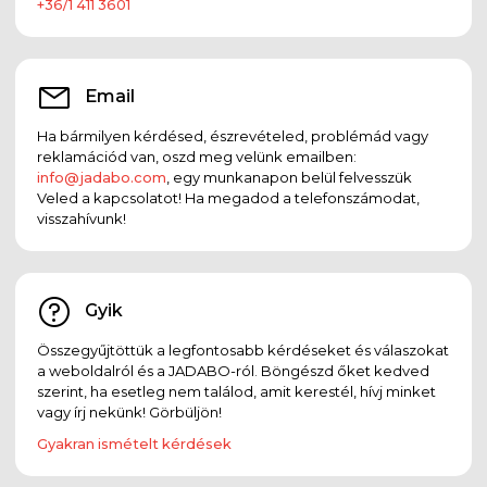
+36/1 411 3601
Email
Ha bármilyen kérdésed, észrevételed, problémád vagy
reklamációd van, oszd meg velünk emailben:
info@jadabo.com
, egy munkanapon belül felvesszük
Veled a kapcsolatot! Ha megadod a telefonszámodat,
visszahívunk!
Gyik
Összegyűjtöttük a legfontosabb kérdéseket és válaszokat
a weboldalról és a JADABO-ról. Böngészd őket kedved
szerint, ha esetleg nem találod, amit kerestél, hívj minket
vagy írj nekünk! Görbüljön!
Gyakran ismételt kérdések