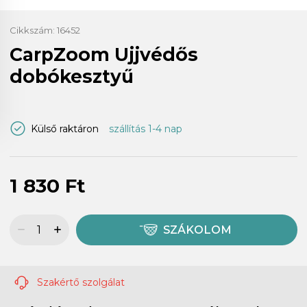
Cikkszám:
16452
CarpZoom Ujjvédős
dobókesztyű
Külső raktáron
szállítás 1-4 nap
1 830 Ft
SZÁKOLOM
Szakértő szolgálat