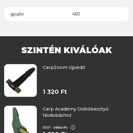
gyujto
450
SZINTÉN KIVÁLÓAK
CarpZoom Ujjvédő
1 320 Ft
Carp Academy Dobókesztyű
távdobáshoz
RRP:
1 990 Ft