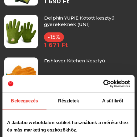
1 690 Ft
Delphin YUPIE Kötött kesztyű
gyerekeknek (UNI)
-15%
1 671 Ft
Fishlover Kitchen Kesztyű
432 Ft
Beleegyezés
Részletek
A sütikről
CarpZoom Dobókesztyű jobbkezes
A Jadabo weboldalon sütiket használunk a mérésekhez
1 990 Ft
és más marketing eszközökhöz.