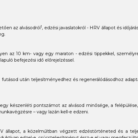
1
tően az alvásodról
, edzési javaslatokról - HRV állapot és időjár
eg.
en az 10 km- vagy egy maraton - edzési tippekkel, személyre 
lapuló befejezési idő előrejelzéssel.
pi futásod után teljesítményedhez és regenerálódásodhoz adapt
 egy készenléti pontszámot az alvásod minősége, a felépülése
unkavégzésre – vagy lazán kell-e edzeni.
V állapot, a közelmúltban végzett edzéstörténeted és a telj
oduktívan edzel-e, csúcsteljesítményt érsz-e el vagy megfeszülts