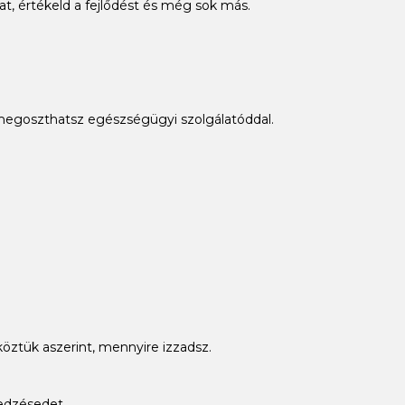
at, értékeld a fejlődést és még sok más.
t megoszthatsz egészségügyi szolgálatóddal.
 köztük aszerint, mennyire izzadsz.
 edzésedet.