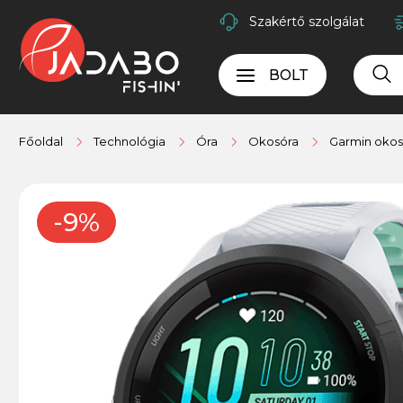
Szakértő szolgálat
BOLT
Főoldal
Technológia
Óra
Okosóra
Garmin okos
-9%