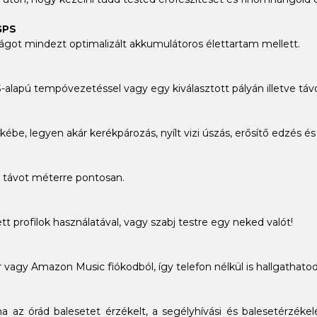
GPS
got mindezt optimalizált akkumulátoros élettartam mellett.
alapú tempóvezetéssel vagy egy kiválasztott pályán illetve táv
kébe, legyen akár kerékpározás, nyílt vizi úszás, erősítő edzés 
 távot méterre pontosan.
t profilok használatával, vagy szabj testre egy neked valót!
ezer vagy Amazon Music fiókodból, így telefon nélkül is hallgathato
 órád balesetet érzékelt, a segélyhívási és balesetérzékelés