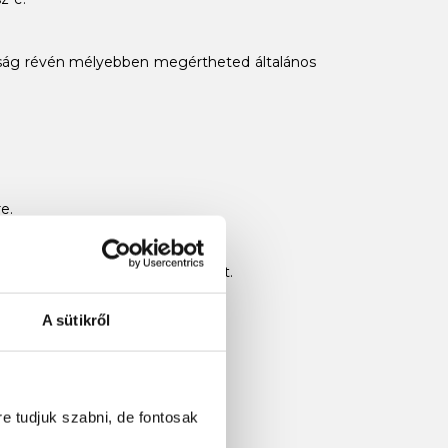
onyság révén mélyebben megértheted általános
e.
d egy harmadik felületen azokat.
A sütikről
re tudjuk szabni, de fontosak