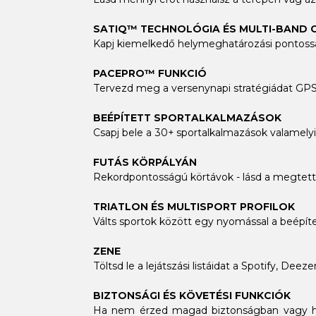
SATIQ™ TECHNOLÓGIA ÉS MULTI-BAND 
Kapj kiemelkedő helymeghatározási pontossá
PACEPRO™ FUNKCIÓ
Tervezd meg a versenynapi stratégiádat GPS-
BEÉPÍTETT SPORTALKALMAZÁSOK
Csapj bele a 30+ sportalkalmazások valamelyi
FUTÁS KÖRPÁLYÁN
Rekordpontosságú körtávok - lásd a megtett
TRIATLON ÉS MULTISPORT PROFILOK
Válts sportok között egy nyomással a beépítet
ZENE
Töltsd le a lejátszási listáidat a Spotify, De
BIZTONSÁGI ÉS KÖVETÉSI FUNKCIÓK
Ha nem érzed magad biztonságban vagy ha az