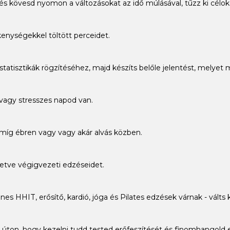
és kövesd nyomon a változásokat az idő múlásával, tűzz ki célok
enységekkel töltött perceidet.
tatisztikák rögzítéséhez, majd készíts belőle jelentést, melye
vagy stresszes napod van.
míg ébren vagy vagy akár alvás közben.
lletve végigvezeti edzéseidet.
nes HHIT, erősítő, kardió, jóga és Pilates edzések várnak - válts
 úton, hogy kezelni tudd tested erőfeszítését és finomhangold