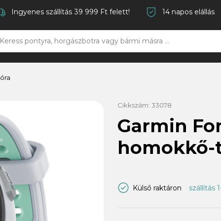
Ingyenes szállítás 39 999 Ft felett!
14 napos elállás
óra
Cikkszám:
33078
Garmin Fo
homokkő-t
Külső raktáron
szállítás 