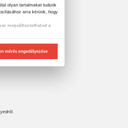
tal olyan tartalmakat tudunk
tosításához
arra kérünk, hogy
zgási lehetőségekről.
kor megváltoztathatod a
ntkezési idő és még sok más.
en mérés engedélyezése
kenységek során.
yedről.