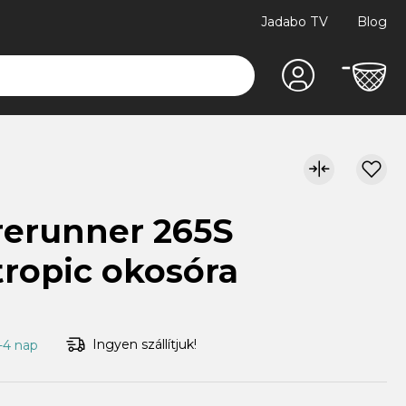
Jadabo TV
Blog
rerunner 265S
ropic okosóra
Ingyen szállítjuk!
1-4 nap