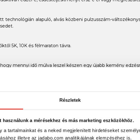
sztett technológián alapuló, alvás közbeni pulzusszám-változék
sedet.
ktől 5K, 10K és félmaraton távra.
, hogy mennyi idő múlva leszel készen egy újabb kemény edzésr
utak között a Garmin Connect alkalmazásban - vagy szinkronozál
FIGYELÉS
Részletek
ás közben, alvási szakaszaidról, alvásod minőségéről.
ÉS
t használunk a mérésekhez és más marketing eszközökhöz.
udni fogod, mikor célszerű edzened vagy pihenned.
y a tartalmainkat és a neked megjelenített hirdetéseket személy
tásához illetve az jadabo.com analitikájának elemzéséhez is.