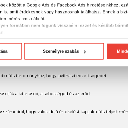
ód 5K, 10K, félmaraton vagy maraton esetén.
bbek között a Google Ads és Facebook Ads hirdetéseinkhez, ezál
n is, amit érdekesnek vagy hasznosnak találhatsz. Ennek a biz
en mérés használatát.
usodat vagy terhességedet, hogy képet kapj táplálkozási és mo
yen formában nem fogunk visszaélni ezzel és később bármi
an.
tatókat mér, mint a futóritmus, a lépéshossz, a talajjal való éri
tása
Személyre szabás
Mind
ogy segítsen felmérni, szíved milyen keményen dolgozik a tevé
ptimális tartományhoz, hogy javíthasd edzettségedet.
solják a kitartásod, a sebességed és az erőd.
számodról, hogy valós idejű értékelést kapj aktuális teljesítmén