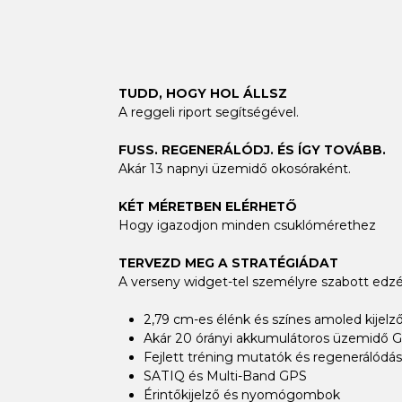
TUDD, HOGY HOL ÁLLSZ
A reggeli riport segítségével.
FUSS. REGENERÁLÓDJ. ÉS ÍGY TOVÁBB.
Akár 13 napnyi üzemidő okosóraként.
KÉT MÉRETBEN ELÉRHETŐ
Hogy igazodjon minden csuklómérethez
TERVEZD MEG A STRATÉGIÁDAT
A verseny widget-tel személyre szabott edzé
2,79 cm-es élénk és színes amoled kijelz
Akár 20 órányi akkumulátoros üzemidő
Fejlett tréning mutatók és regenerálódási
SATIQ és Multi-Band GPS
Érintőkijelző és nyomógombok