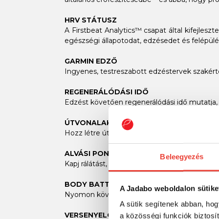
HRV STÁTUSZ
A Firstbeat Analytics™ csapat által kifejle
egészségi állapotodat, edzésedet és felépülé
GARMIN EDZŐ
Ingyenes, testreszabott edzéstervek szakértő
REGENERÁLÓDÁSI IDŐ
Edzést követően regenerálódási idő mutatja
ÚTVONALAK
Hozz létre útvonalat vagy keress a meglévő 
ALVÁSI PONTSZÁMOK ÉS FEJLETT ALVÁS
Beleegyezés
Kapj rálátást, hogyan regenerálódik tested alv
BODY BATTERY™ ENERGIASZINT-FIGYEL
A Jadabo weboldalon sütike
Nyomon követi tested energiaszintjét, így t
A sütik segítenek abban, hog
VERSENYELŐREJELZŐ
a közösségi funkciók biztosí