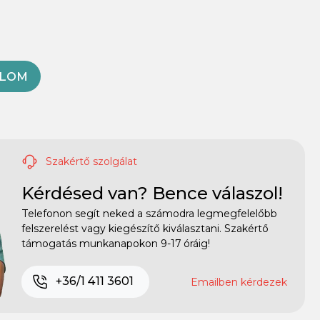
OLOM
Szakértő szolgálat
Kérdésed van? Bence válaszol!
Telefonon segít neked a számodra legmegfelelőbb
felszerelést vagy kiegészítő kiválasztani. Szakértő
támogatás munkanapokon 9-17 óráig!
+36/1 411 3601
Emailben kérdezek