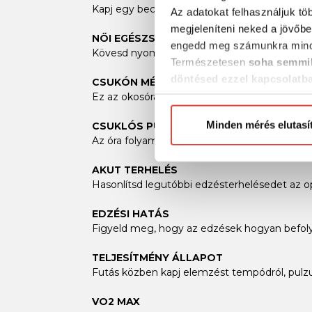
Kapj egy becslést arról, milyen lenne a temp
Az adatokat felhasználjuk tö
megjeleníteni neked a jövőbe
NŐI EGÉSZSÉG NYOMONKÖVETÉSE
engedd meg számunkra mind
Kövesd nyomon és naplózd menstruációs cikl
Természetesen
soha semmil
döntésed ezzel kapcsolatb
CSUKÓN MÉRT FUTÁSDINAMIKA
Előre is köszönjük!
Ez az okosóra olyan kulcsfontosságú futási mu
Minden mérés elutasí
CSUKLÓS PULZUSMÉRÉS
Az óra folyamatosan méri a pulzusszámot, h
AKUT TERHELÉS
Hasonlítsd legutóbbi edzésterhelésedet az o
EDZÉSI HATÁS
Figyeld meg, hogy az edzések hogyan befolyá
TELJESÍTMÉNY ÁLLAPOT
Futás közben kapj elemzést tempódról, pulzus
VO2 MAX