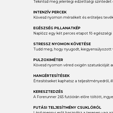
Tekintsd meg jelenlegi edzettségi szintedet 
INTENZÍV PERCEK
Kövesd nyomon mérsékelt és erőteljes tevék
EGÉSZSÉG PILLANATKÉP
Naplózz egy két perces etapot fő egészségi s
STRESSZ NYOMON KÖVETÉSE
Tudd meg, hogy nyugodt, kiegyensúlyozott 
PULZOXIMÉTER
Kövesd nyomon véred oxigén szaturációját a
HANGÉRTESÍTÉSEK
Értesítéseket kaphatsz a teljesítményedről, i
KERESZTEDZÉS
A Forerunner 265 futóórán előre töltött, ingye
FUTÁSI TELJESÍTMÉNY CSUKLÓRÓL
Lásd mennyi erőt használsz a terepen vag az