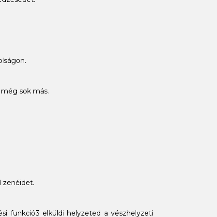
olságon.
és még sok más.
d zenéidet.
i funkció3 elküldi helyzeted a vészhelyzeti