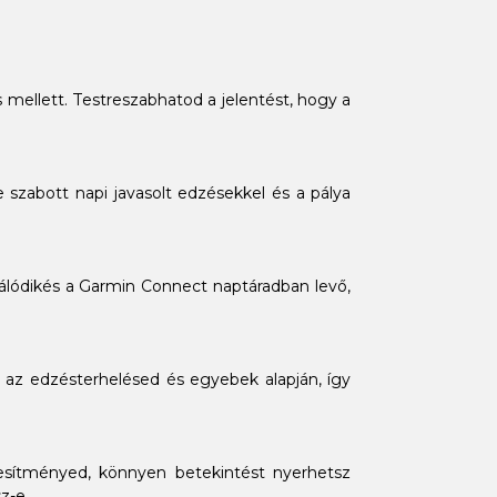
ás mellett. Testreszabhatod a jelentést, hogy a
szabott napi javasolt edzésekkel és a pálya
álódikés a Garmin Connect naptáradban levő,
, az edzésterhelésed és egyebek alapján, így
esítményed, könnyen betekintést nyerhetsz
z-e.