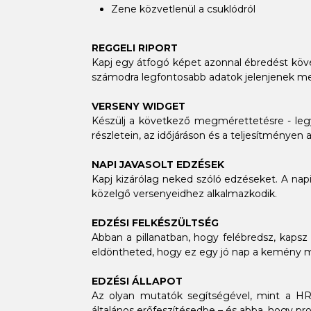
Zene közvetlenül a csuklódról
REGGELI RIPORT
Kapj egy átfogó képet azonnal ébredést köve
számodra legfontosabb adatok jelenjenek m
VERSENY WIDGET
Készülj a következő megmérettetésre - legy
részletein, az időjáráson és a teljesítményen a
NAPI JAVASOLT EDZÉSEK
Kapj kizárólag neked szóló edzéseket. A na
közelgő versenyeidhez alkalmazkodik.
EDZÉSI FELKÉSZÜLTSÉG
Abban a pillanatban, hogy felébredsz, kapsz
eldöntheted, hogy ez egy jó nap a kemény m
EDZÉSI ÁLLAPOT
Az olyan mutatók segítségével, mint a HR
általános erőfeszítésedbe – és abba, hogy pr