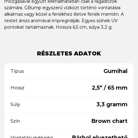
mozgásával együtt ellenállhatatlan csali a ragadozók
számára. GBump egyszerű vízközt történö vontatásra
alkalmas vagy közel a fenékhez illetve fenék mentén. A
testet ánizs aromával impregnálják. Egyes színek UV
pontokat tartalmaznak. Hossza 6,5 cm, súlya 3,3 g.
RÉSZLETES ADATOK
Gumihal
Típus
2,5" / 65 mm
Hossz
3,3 gramm
Súly
Brown chart
Szín
Bárhol elvezethető
Vontatási mélység