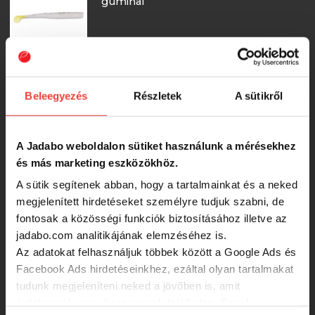
gumihal
200 Ft
IRON CLAW Skinny Jake 11cm RY
Beleegyezés
Részletek
A sütikről
gumihal
200 Ft
A Jadabo weboldalon sütiket használunk a mérésekhez
és más marketing eszközökhöz.
IRON CLAW Skinny Jake 11cm MG
A sütik segítenek abban, hogy a tartalmainkat és a neked
gumihal
megjelenített hirdetéseket személyre tudjuk szabni, de
fontosak a közösségi funkciók biztosításához illetve az
jadabo.com analitikájának elemzéséhez is.
200 Ft
Az adatokat felhasználjuk többek között a Google Ads és
Facebook Ads hirdetéseinkhez, ezáltal olyan tartalmakat
IRON CLAW Skinny Jake 11cm BP
tudunk megjeleníteni neked a jövőben is, amit
gumihal
érdekesnek vagy hasznosnak találhatsz. Ennek a