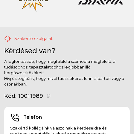
Szakértő szolgálat
Kérdésed van?
A legfontosabb, hogy megtaláld a számodra megfelelő, a
tudásodhoz, tapasztalatodhoz legjobban illő
horgászeszközöket!
Hívj és segítünk, hogy mivel tudsz sikeres lenni a parton vagy a
csónakban!
Kód:
10011989
Telefon
Szakértő kollégáink válaszolnak a kérdéseidre és
segítenek megtalálni Neked a személyre szabott