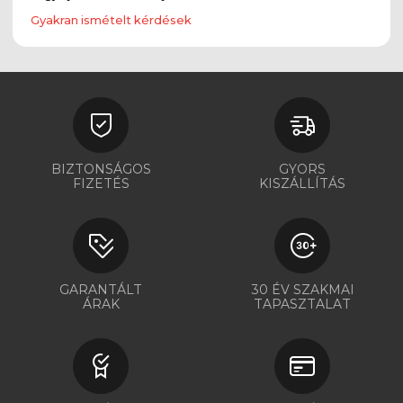
Gyakran ismételt kérdések
BIZTONSÁGOS
GYORS
FIZETÉS
KISZÁLLÍTÁS
GARANTÁLT
30 ÉV SZAKMAI
ÁRAK
TAPASZTALAT