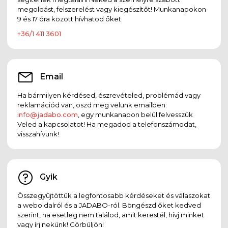
megoldást, felszerelést vagy kiegészítőt! Munkanapokon
9 és 17 óra között hívhatod őket.
+36/1 411 3601
Email
Ha bármilyen kérdésed, észrevételed, problémád vagy
reklamációd van, oszd meg velünk emailben:
info@jadabo.com
, egy munkanapon belül felvesszük
Veled a kapcsolatot! Ha megadod a telefonszámodat,
visszahívunk!
Gyik
Összegyűjtöttük a legfontosabb kérdéseket és válaszokat
a weboldalról és a JADABO-ról. Böngészd őket kedved
szerint, ha esetleg nem találod, amit kerestél, hívj minket
vagy írj nekünk! Görbüljön!