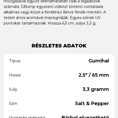
mozgásával együtt ellenállhatatlan csali a ragadozók
számára. GBump egyszerű vízközt történö vontatásra
alkalmas vagy közel a fenékhez illetve fenék mentén. A
testet ánizs aromával impregnálják. Egyes színek UV
pontokat tartalmaznak. Hossza 6,5 cm, súlya 3,3 g.
RÉSZLETES ADATOK
Gumihal
Típus
2,5" / 65 mm
Hossz
3,3 gramm
Súly
Salt & Pepper
Szín
Bárhol elvezethető
Vontatási mélység