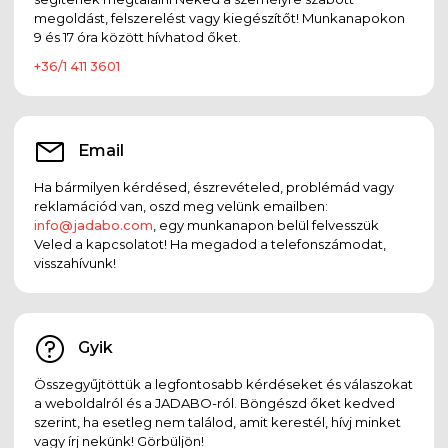
megoldást, felszerelést vagy kiegészítőt! Munkanapokon
9 és 17 óra között hívhatod őket.
+36/1 411 3601
Email
Ha bármilyen kérdésed, észrevételed, problémád vagy
reklamációd van, oszd meg velünk emailben:
info@jadabo.com
, egy munkanapon belül felvesszük
Veled a kapcsolatot! Ha megadod a telefonszámodat,
visszahívunk!
Gyik
Összegyűjtöttük a legfontosabb kérdéseket és válaszokat
a weboldalról és a JADABO-ról. Böngészd őket kedved
szerint, ha esetleg nem találod, amit kerestél, hívj minket
vagy írj nekünk! Görbüljön!