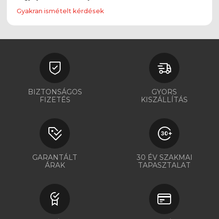
Gyakran ismételt kérdések
BIZTONSÁGOS
GYORS
FIZETÉS
KISZÁLLÍTÁS
GARANTÁLT
30 ÉV SZAKMAI
ÁRAK
TAPASZTALAT