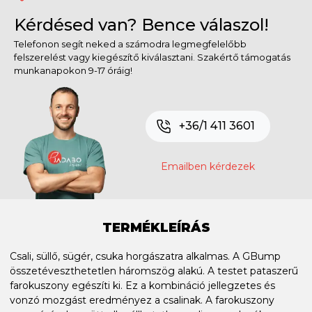
Kérdésed van? Bence válaszol!
Telefonon segít neked a számodra legmegfelelőbb
felszerelést vagy kiegészítő kiválasztani. Szakértő támogatás
munkanapokon 9-17 óráig!
+36/1 411 3601
Emailben kérdezek
TERMÉKLEÍRÁS
Csali, süllő, sügér, csuka horgászatra alkalmas. A GBump
összetéveszthetetlen háromszög alakú. A testet pataszerű
farokuszony egészíti ki. Ez a kombináció jellegzetes és
vonzó mozgást eredményez a csalinak. A farokuszony