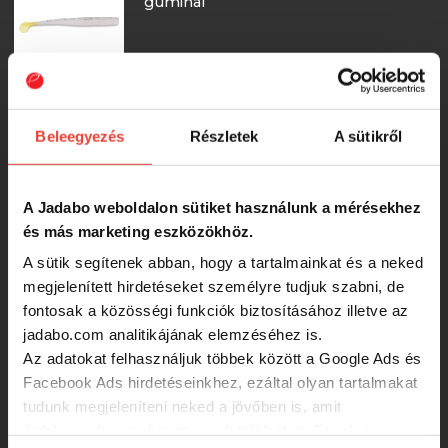
gumihal
200 Ft
IRON CLAW Skinny Jake 11cm MG
Beleegyezés
Részletek
A sütikről
gumihal
200 Ft
A Jadabo weboldalon sütiket használunk a mérésekhez
és más marketing eszközökhöz.
IRON CLAW Skinny Jake 11cm OB
A sütik segítenek abban, hogy a tartalmainkat és a neked
gumihal
megjelenített hirdetéseket személyre tudjuk szabni, de
fontosak a közösségi funkciók biztosításához illetve az
jadabo.com analitikájának elemzéséhez is.
200 Ft
Az adatokat felhasználjuk többek között a Google Ads és
Facebook Ads hirdetéseinkhez, ezáltal olyan tartalmakat
IRON CLAW Skinny Jake 11cm RY
tudunk megjeleníteni neked a jövőben is, amit
gumihal
érdekesnek vagy hasznosnak találhatsz. Ennek a