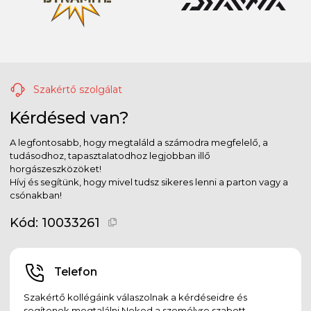
Szakértő szolgálat
Kérdésed van?
A legfontosabb, hogy megtaláld a számodra megfelelő, a
tudásodhoz, tapasztalatodhoz legjobban illő
horgászeszközöket!
Hívj és segítünk, hogy mivel tudsz sikeres lenni a parton vagy a
csónakban!
Kód:
10033261
Telefon
Szakértő kollégáink válaszolnak a kérdéseidre és
segítenek megtalálni Neked a személyre szabott