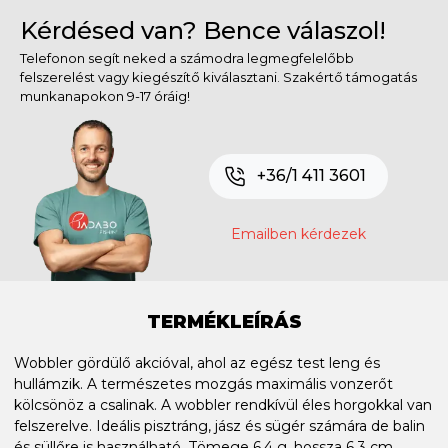
Kérdésed van? Bence válaszol!
Telefonon segít neked a számodra legmegfelelőbb
felszerelést vagy kiegészítő kiválasztani. Szakértő támogatás
munkanapokon 9-17 óráig!
+36/1 411 3601
Emailben kérdezek
TERMÉKLEÍRÁS
Wobbler gördülő akcióval, ahol az egész test leng és
hullámzik. A természetes mozgás maximális vonzerőt
kölcsönöz a csalinak. A wobbler rendkívül éles horgokkal van
felszerelve. Ideális pisztráng, jász és sügér számára de balin
és süllőre is használható. Tömege 6,4 g, hossza 6,3 cm,