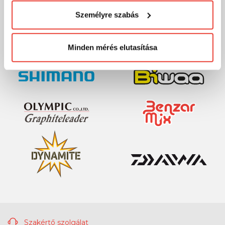
MÁRKÁINK
visszaélni ezzel és később bármikor
Személyre szabás
megváltoztathatod a döntésed ezzel kapcsolatban.
Előre is köszönjük!
Minden mérés elutasítása
Szakértő szolgálat