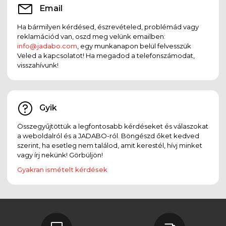
Email
Ha bármilyen kérdésed, észrevételed, problémád vagy
reklamációd van, oszd meg velünk emailben:
info@jadabo.com
, egy munkanapon belül felvesszük
Veled a kapcsolatot! Ha megadod a telefonszámodat,
visszahívunk!
Gyik
Összegyűjtöttük a legfontosabb kérdéseket és válaszokat
a weboldalról és a JADABO-ról. Böngészd őket kedved
szerint, ha esetleg nem találod, amit kerestél, hívj minket
vagy írj nekünk! Görbüljön!
Gyakran ismételt kérdések