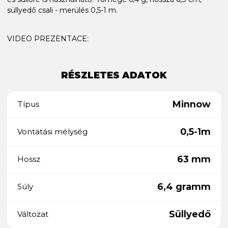
süllyedő csali - merülés 0,5-1 m.
VIDEO PREZENTACE:
RÉSZLETES ADATOK
Minnow
Típus
0,5-1m
Vontatási mélység
63 mm
Hossz
6,4 gramm
Súly
Süllyedő
Változat