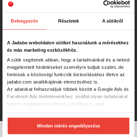
wobbler
3 630 Ft
Beleegyezés
Részletek
A sütikről
Gunki Gamera 9,0cm F UV Ayu
A Jadabo weboldalon sütiket használunk a mérésekhez
wobbler
és más marketing eszközökhöz.
A sütik segítenek abban, hogy a tartalmainkat és a neked
3 630 Ft
megjelenített hirdetéseket személyre tudjuk szabni, de
fontosak a közösségi funkciók biztosításához illetve az
Gunki Gamera Slim 11,5cm SP MR
jadabo.com analitikájának elemzéséhez is.
Night Special wobbler
Az adatokat felhasználjuk többek között a Google Ads és
Facebook Ads hirdetéseinkhez, ezáltal olyan tartalmakat
tudunk megjeleníteni neked a jövőben is, amit
-20%
3 564 Ft
érdekesnek vagy hasznosnak találhatsz. Ennek a
biztosításához
arra kérünk, hogy engedd meg
számunkra minden mérés használatát.
Minden mérés engedélyezése
Természetesen
soha semmilyen formában nem fogunk