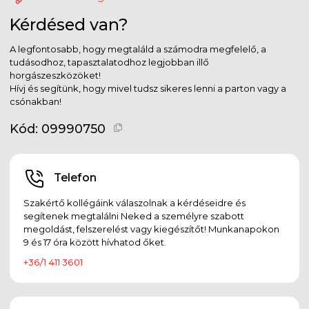
Kérdésed van?
A legfontosabb, hogy megtaláld a számodra megfelelő, a
tudásodhoz, tapasztalatodhoz legjobban illő
horgászeszközöket!
Hívj és segítünk, hogy mivel tudsz sikeres lenni a parton vagy a
csónakban!
Kód:
09990750
Telefon
Szakértő kollégáink válaszolnak a kérdéseidre és
segítenek megtalálni Neked a személyre szabott
megoldást, felszerelést vagy kiegészítőt! Munkanapokon
9 és 17 óra között hívhatod őket.
+36/1 411 3601