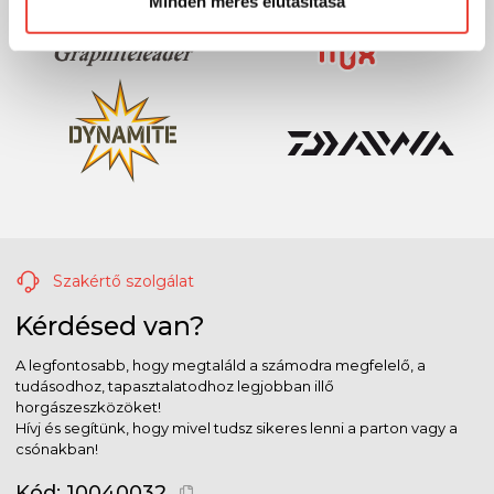
Minden mérés elutasítása
Szakértő szolgálat
Kérdésed van?
A legfontosabb, hogy megtaláld a számodra megfelelő, a
tudásodhoz, tapasztalatodhoz legjobban illő
horgászeszközöket!
Hívj és segítünk, hogy mivel tudsz sikeres lenni a parton vagy a
csónakban!
Kód:
10040032