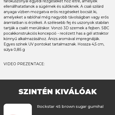
farokuszonyal egyedi rezgéseket hoz létre, amelyek
ellenállhatatlanok a sügérnek és süllőknek. A csali szilárd
anyaga vízben mozgatva erős rezgéseket bocsát ki,
amelyeket a rablóhal még nagyobb távolságban vagy erős
áramlatban is érzékeli. A szélesebb fej és uszonyok stabilan
tartják a csalit merüléskor. Vonzó 3D szemek a fejben. SBC
pocakkonstrukciós koncepció - recézett has a gél attraktor
könnyű alkalmazásához. Ánizs aromával impregnálják.
Egyes színek UV pontokat tartalmaznak. Hossza 4,5 cm,
súlya 0,85 g
VIDEO PREZENTACE:
SZINTÉN KIVÁLÓAK
Rockstar 45 brown sugar gumihal