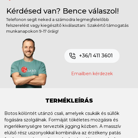
Kérdésed van? Bence válaszol!
Telefonon segít neked a számodra legmegfelelőbb
felszerelést vagy kiegészítő kiválasztani. Szakértő támogatás
munkanapokon 9-17 óráig!
+36/1 411 3601
Emailben kérdezek
TERMÉKLEÍRÁS
Botos kölöntét utánzó csali, amelyek csukák és süllők
fogására szolgálnak. Formáját tökéletes mozgásra és
ingerlékenységre tervezték jigging közben. A masszív
elülső rész uszonyokkal kombinálva az érzékeny patás