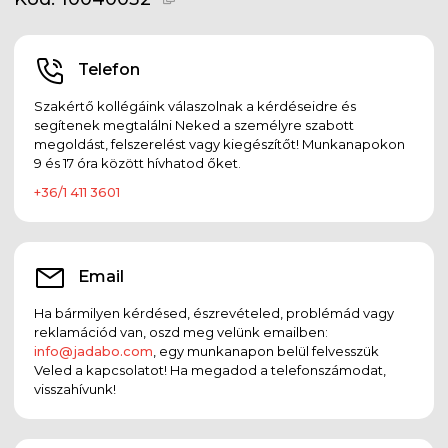
Telefon
Szakértő kollégáink válaszolnak a kérdéseidre és
segítenek megtalálni Neked a személyre szabott
megoldást, felszerelést vagy kiegészítőt! Munkanapokon
9 és 17 óra között hívhatod őket.
+36/1 411 3601
Email
Ha bármilyen kérdésed, észrevételed, problémád vagy
reklamációd van, oszd meg velünk emailben:
info@jadabo.com
, egy munkanapon belül felvesszük
Veled a kapcsolatot! Ha megadod a telefonszámodat,
visszahívunk!