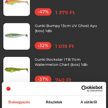
-47%
1 379 Ft
Gunki Bumpy 13cm UV Ghost Ayu
(box) 1db
-32%
1 019 Ft
Gunki Rockstar ITB 11cm
Watermelon Chart (box) 1db
-37%
740 Ft
Gunki Rockstar ITB 11cm Z-Brown
(box) 1db
Beleegyezés
Részletek
A sütikről