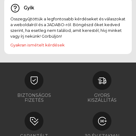
Gyik
Összegyűjtöttük a legfontosabb kérdéseket és válaszokat
a weboldalról és a JADABO-ról. Böngészd őket kedved
szerint, ha esetleg nem találod, amit kerestél, hívj minket
vagy írj nekünk! Görbüljön!
Gyakran ismételt kérdések
BIZTONSÁGOS
GYORS
FIZETÉS
KISZÁLLÍTÁS
GARANTÁLT
30 ÉV SZAKMAI