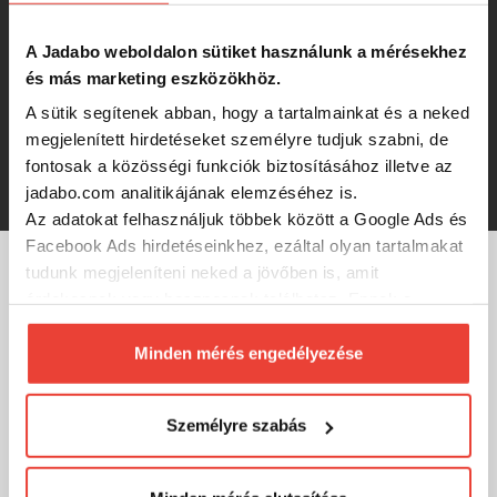
-37%
732 Ft
A Jadabo weboldalon sütiket használunk a mérésekhez
és más marketing eszközökhöz.
Gunki Rockstar ITB 11cm Ufo (box)
1db
A sütik segítenek abban, hogy a tartalmainkat és a neked
megjelenített hirdetéseket személyre tudjuk szabni, de
fontosak a közösségi funkciók biztosításához illetve az
-37%
732 Ft
jadabo.com analitikájának elemzéséhez is.
Az adatokat felhasználjuk többek között a Google Ads és
Facebook Ads hirdetéseinkhez, ezáltal olyan tartalmakat
tudunk megjeleníteni neked a jövőben is, amit
MÁRKÁINK
érdekesnek vagy hasznosnak találhatsz. Ennek a
biztosításához
arra kérünk, hogy engedd meg
számunkra minden mérés használatát.
Minden mérés engedélyezése
Természetesen
soha semmilyen formában nem fogunk
visszaélni ezzel és később bármikor
Személyre szabás
megváltoztathatod a döntésed ezzel kapcsolatban.
Előre is köszönjük!